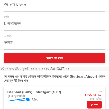
শনি, ৮ আগ, ২০২৬
যাত্রী
1 প্রাপ্তবয়স্ক
Class
অর্থনীতি
ফ্লাইট সার্চ করুন
সর্বশেষ আপডেট
২৭ জুলাই, ২০২৬ এ ০২:৫২ AM GMT +০
বুক করুন এবং সাবিহা গোকেন আন্তর্জাতিক বিমানবন্দর থেকে Stuttgart Airport পর্যন্ত
সেরা ফ্লাইট ডিল পান
Istanbul (SAW)
Stuttgart (STR)
শুরু
US$ 81.67
বুধ ২৯ জুল
সরাসরি
মূল্য/ ব্যক্তি
AJet
বুক করুন