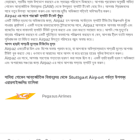
বেড়াচ্ছেন, স্থানীয় স্বাদ উপভোগ করছেন এবং স্বতন্ত্র পরিবেশে ভিজছেন। আপনার প্রয়োজন অনুযায়ী সাবিহা
গোকেন আন্তর্জাতিক বিমানবন্দর (SAW) থেকে উপযুক্ত ফ্লাইট টিকেট বেছে নিন। আপনার প্রিয়জনদের
সাথে নতুন দিগন্ত অন্বেষণ করুন এবং আপনার ছুটির অভিজ্ঞতা সত্যিই অবিস্মরণীয় করুন।
Airpaz এর সাথে পারফেক্ট ফ্লাইট টিকেট খুঁজুন
একটি নির্বিঘ্ন ভ্রমণের অভিজ্ঞতার জন্য, Airpaz হল আপনার সর্বোত্তম ফ্লাইট টিকিটের বিকল্পগুলি খুঁজে
পাওয়ার প্ল্যাটফর্ম। একটি সহজে ব্যবহারযোগ্য ইন্টারফেসের সাথে, Airpaz আপনাকে আপনার সময়সূচী এবং
বাজেটের সাথে মানানসই ফ্লাইট টিকিট তুলনা করতে এবং চয়ন করতে সহায়তা করে। আপনি শেষ মুহূর্তের
যাত্রার পরিকল্পনা করছেন বা একটি সুচিন্তিত অবকাশের পরিকল্পনা করছেন না কেন, আপনার ট্রিপ যতটা সম্ভব
সুবিধাজনক তা নিশ্চিত করতে Airpaz বিস্তৃত পরিসরের পছন্দ অফার করে।
আপস ছাড়াই সাশ্রয়ী মূল্যের টিকিটের মূল্য
Airpaz একচেটিয়া ডিল এবং বিশেষ অফার প্রদান করে, যা আপনাকে অবিশ্বাস্যভাবে সাশ্রয়ী মূল্যে আপনার
টিকিট বুক করতে দেয়। গুণমান বা আরামের সাথে আপস না করে ছাড়ের হারের সুবিধা উপভোগ করুন।
Airpaz এর সাথে, আপনার স্বপ্নের গন্তব্যে ভ্রমণ করা সহজ ছিল না। একটি ব্যতিক্রমী ভ্রমণ অভিজ্ঞতা
এবং অপরাজেয় সঞ্চয়ের জন্য Airpaz-এর সাথে আপনার সস্তার ফ্লাইট বুক করুন।
সাবিহা গোকেন আন্তর্জাতিক বিমানবন্দর থেকে Stuttgart Airport পর্যন্ত উপলব্ধ
এয়ারলাইনগুলির তালিকা
Pegasus Airlines