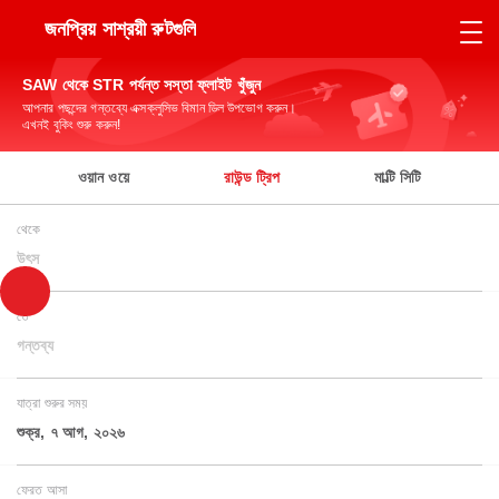
জনপ্রিয় সাশ্রয়ী রুটগুলি
SAW থেকে STR পর্যন্ত সস্তা ফ্লাইট খুঁজুন
আপনার পছন্দের গন্তব্যে এক্সক্লুসিভ বিমান ডিল উপভোগ করুন।
এখনই বুকিং শুরু করুন!
ওয়ান ওয়ে
রাউন্ড ট্রিপ
মাল্টি সিটি
থেকে
উৎস
তে
গন্তব্য
যাত্রা শুরুর সময়
শুক্র, ৭ আগ, ২০২৬
ফেরত আসা