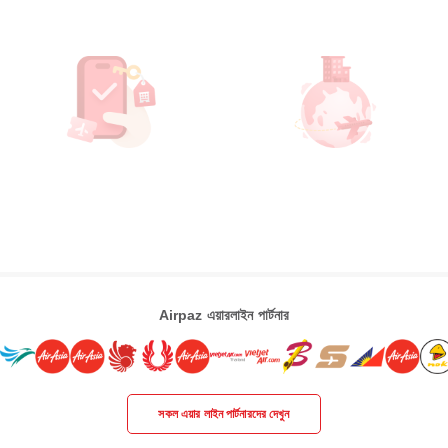
Airpaz এয়ারলাইন পার্টনার
সকল এয়ার লাইন পার্টনারদের দেখুন