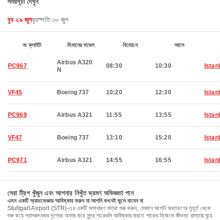
সময়সূচী দেখুন
বুধ ২৯ জুল
বৃহস্পতি ৩০ জুল
নং ফ্লাইট
বিমানের মডেল
বিমোচন
আসে
Airbus A320
PC967
08:30
10:30
Istan
N
VF45
Boeing 737
10:20
12:30
Istan
PC969
Airbus A321
11:55
13:55
Istan
VF47
Boeing 737
13:10
15:20
Istan
PC971
Airbus A321
14:55
16:55
Istan
সেরা ট্রিপ খুঁজুন এবং আপনার নিখুঁত ভ্রমণ অভিজ্ঞতা পান
এমন একটি অ্যাডভেঞ্চার আবিষ্কার করুন যা আপনি কখনই ভুলে যাবেন না
Stuttgart Airport (STR)-এর একটি অসাধারণ যাত্রা শুরু করুন, যেখানে আপনি অবতরণের মুহূর্ত থেকে
শুরু করে শ্বাসরুদ্ধকর দৃশ্যের অফার করে সুন্দর শহরগুলি আবিষ্কার করতে পারেন৷ নিজেকে জীবন্ত রাস্তায় ঘুরে