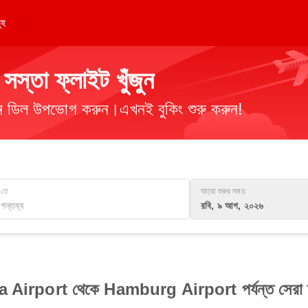
ূহ
্তা ফ্লাইট খুঁজুন
িমান ডিল উপভোগ করুন।এখনই বুকিং শুরু করুন!
তে
যাত্রা শুরুর সময়
রবি, ৯ আগ, ২০২৬
Airport থেকে Hamburg Airport পর্যন্ত সেরা ফ