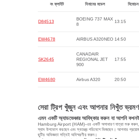
নং ফ্লাইট
বিমানের মডেল
বিমোচন
BOEING 737 MAX
D84513
13:15
8
EW4678
AIRBUS A320NEO
14:50
CANADAIR
SK2645
REGIONAL JET
17:55
900
EW4680
Airbus A320
20:50
সেরা ট্রিপ খুঁজুন এবং আপনার নিখুঁত ভ্রম
এমন একটি অ্যাডভেঞ্চার আবিষ্কার করুন যা আপনি কখনই 
Hamburg Airport (HAM)-এর একটি অসাধারণ যাত্রা শুরু করুন, যেখানে 
স্বাদ উপভোগ করছেন এবং স্বতন্ত্র পরিবেশে ভিজছেন। আপনার প্রয়
ছুটির অভিজ্ঞতা সত্যিই অবিস্মরণীয় করুন।