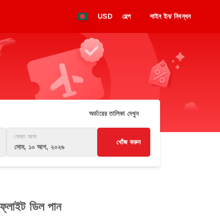
USD
হেল্প
সাইন ইন/ নিবন্ধন
অর্ডারের তালিকা দেখুন
ফেরত আসা
খোঁজ করুন
সোম, ১০ আগ, ২০২৬
্লাইট ডিল পান