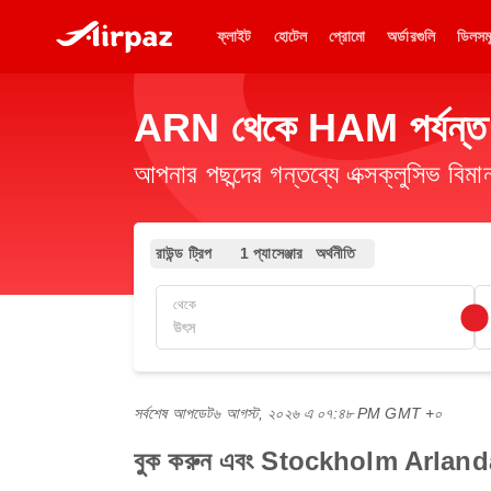
ফ্লাইট
হোটেল
প্রোমো
অর্ডারগুলি
ডিলসম
ARN থেকে HAM পর্যন্ত সস
আপনার পছন্দের গন্তব্যে এক্সক্লুসিভ ব
রাউন্ড ট্রিপ
1 প্যাসেঞ্জার
অর্থনীতি
থেকে
সর্বশেষ আপডেট
৬ আগস্ট, ২০২৬ এ ০৭:৪৮ PM GMT +০
বুক করুন এবং Stockholm Arlanda 