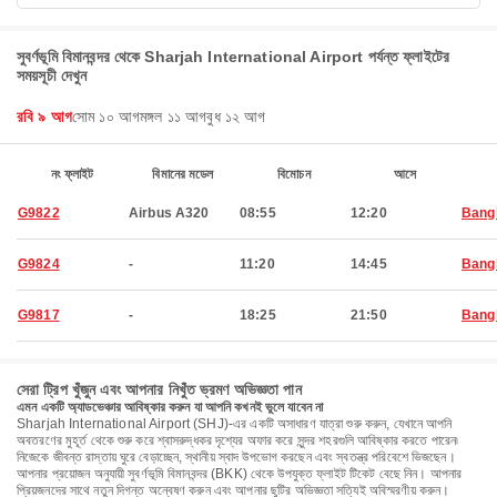
সুবর্ণভূমি বিমানবন্দর থেকে Sharjah International Airport পর্যন্ত ফ্লাইটের
সময়সূচী দেখুন
রবি ৯ আগ
সোম ১০ আগ
মঙ্গল ১১ আগ
বুধ ১২ আগ
নং ফ্লাইট
বিমানের মডেল
বিমোচন
আসে
G9822
Airbus A320
08:55
12:20
Bang
G9824
-
11:20
14:45
Bang
G9817
-
18:25
21:50
Bang
সেরা ট্রিপ খুঁজুন এবং আপনার নিখুঁত ভ্রমণ অভিজ্ঞতা পান
এমন একটি অ্যাডভেঞ্চার আবিষ্কার করুন যা আপনি কখনই ভুলে যাবেন না
Sharjah International Airport (SHJ)-এর একটি অসাধারণ যাত্রা শুরু করুন, যেখানে আপনি
অবতরণের মুহূর্ত থেকে শুরু করে শ্বাসরুদ্ধকর দৃশ্যের অফার করে সুন্দর শহরগুলি আবিষ্কার করতে পারেন৷
নিজেকে জীবন্ত রাস্তায় ঘুরে বেড়াচ্ছেন, স্থানীয় স্বাদ উপভোগ করছেন এবং স্বতন্ত্র পরিবেশে ভিজছেন।
আপনার প্রয়োজন অনুযায়ী সুবর্ণভূমি বিমানবন্দর (BKK) থেকে উপযুক্ত ফ্লাইট টিকেট বেছে নিন। আপনার
প্রিয়জনদের সাথে নতুন দিগন্ত অন্বেষণ করুন এবং আপনার ছুটির অভিজ্ঞতা সত্যিই অবিস্মরণীয় করুন।