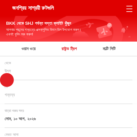
জনপ্রিয় সাশ্রয়ী রুটগুলি
BKK থেকে SHJ পর্যন্ত সস্তা ফ্লাইট খুঁজুন
আপনার পছন্দের গন্তব্যে এক্সক্লুসিভ বিমান ডিল উপভোগ করুন।
এখনই বুকিং শুরু করুন!
ওয়ান ওয়ে
রাউন্ড ট্রিপ
মাল্টি সিটি
থেকে
উৎস
তে
গন্তব্য
যাত্রা শুরুর সময়
সোম, ১০ আগ, ২০২৬
ফেরত আসা