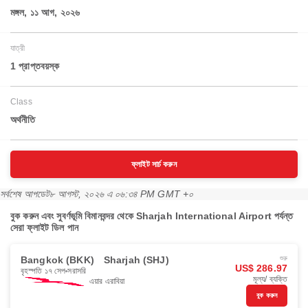
মঙ্গল, ১১ আগ, ২০২৬
যাত্রী
1 প্রাপ্তবয়স্ক
Class
অর্থনীতি
ফ্লাইট সার্চ করুন
সর্বশেষ আপডেট
৮ আগস্ট, ২০২৬ এ ০৬:৩৪ PM GMT +০
বুক করুন এবং সুবর্ণভূমি বিমানবন্দর থেকে Sharjah International Airport পর্যন্ত
সেরা ফ্লাইট ডিল পান
Bangkok (BKK)
Sharjah (SHJ)
শুরু
US$ 286.97
বৃহস্পতি ১৭ সেপ
সরাসরি
মূল্য/ ব্যক্তি
এয়ার এরাবিয়া
বুক করুন