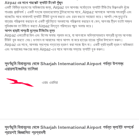
Airpaz এর সাথে পারফেক্ট ফ্লাইট টিকেট খুঁজুন
একটি নির্বিঘ্ন ভ্রমণের অভিজ্ঞতার জন্য, Airpaz হল আপনার সর্বোত্তম ফ্লাইট টিকিটের বিকল্পগুলি খুঁজে
পাওয়ার প্ল্যাটফর্ম। একটি সহজে ব্যবহারযোগ্য ইন্টারফেসের সাথে, Airpaz আপনাকে আপনার সময়সূচী এবং
বাজেটের সাথে মানানসই ফ্লাইট টিকিট তুলনা করতে এবং চয়ন করতে সহায়তা করে। আপনি শেষ মুহূর্তের
যাত্রার পরিকল্পনা করছেন বা একটি সুচিন্তিত অবকাশের পরিকল্পনা করছেন না কেন, আপনার ট্রিপ যতটা সম্ভব
সুবিধাজনক তা নিশ্চিত করতে Airpaz বিস্তৃত পরিসরের পছন্দ অফার করে।
আপস ছাড়াই সাশ্রয়ী মূল্যের টিকিটের মূল্য
Airpaz একচেটিয়া ডিল এবং বিশেষ অফার প্রদান করে, যা আপনাকে অবিশ্বাস্যভাবে সাশ্রয়ী মূল্যে আপনার
টিকিট বুক করতে দেয়। গুণমান বা আরামের সাথে আপস না করে ছাড়ের হারের সুবিধা উপভোগ করুন।
Airpaz এর সাথে, আপনার স্বপ্নের গন্তব্যে ভ্রমণ করা সহজ ছিল না। একটি ব্যতিক্রমী ভ্রমণ অভিজ্ঞতা
এবং অপরাজেয় সঞ্চয়ের জন্য Airpaz-এর সাথে আপনার সস্তার ফ্লাইট বুক করুন।
সুবর্ণভূমি বিমানবন্দর থেকে Sharjah International Airport পর্যন্ত উপলব্ধ
এয়ারলাইনগুলির তালিকা
এয়ার এরাবিয়া
সুবর্ণভূমি বিমানবন্দর থেকে Sharjah International Airport পর্যন্ত ফ্লাইট সম্পর্কে
প্রায়শই জিজ্ঞাসিত প্রশ্নাবলী