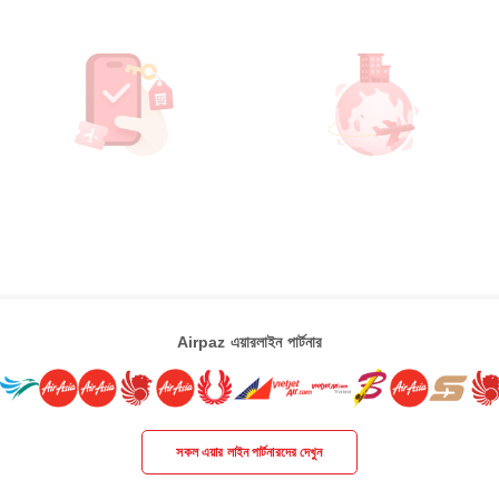
Airpaz এয়ারলাইন পার্টনার
সকল এয়ার লাইন পার্টনারদের দেখুন