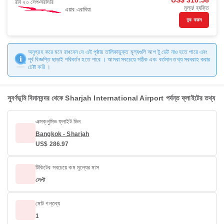
US$ 310.58
রবি ২০ সেপ
সরাসরি
মূল্য/ ব্যক্তি
এয়ার এরাবিয়া
বুক করুন
অনুগ্রহ করে মনে রাখবেন যে এই পৃষ্ঠায় তালিকাভুক্ত মূল্যগুলি আপ টু ডেট নাও হতে পারে এবং
পূর্ব বিজ্ঞপ্তি ছাড়াই পরিবর্তন হতে পারে । আমরা সবচেয়ে সঠিক এবং বর্তমান তথ্য সরবরাহ করার
চেষ্টা করি ।
সুবর্ণভূমি বিমানবন্দর থেকে Sharjah International Airport পর্যন্ত ফ্লাইটের তথ্য
এক্সক্লুসিভ ফ্লাইট ডিল
Bangkok - Sharjah
US$ 286.97
টিকিটের সবচেয়ে কম মূল্যের মাস
সেপ্ট
মোট গন্তব্য
1