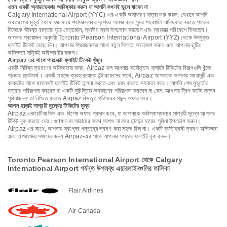
এমন একটি অ্যাডভেঞ্চার আবিষ্কার করুন যা আপনি কখনই ভুলে যাবেন না
Calgary International Airport (YYC)-এর একটি অসাধারণ যাত্রা শুরু করুন, যেখানে আপনি
অবতরণের মুহূর্ত থেকে শুরু করে শ্বাসরুদ্ধকর দৃশ্যের অফার করে সুন্দর শহরগুলি আবিষ্কার করতে পারেন৷
নিজেকে জীবন্ত রাস্তায় ঘুরে বেড়াচ্ছেন, স্থানীয় স্বাদ উপভোগ করছেন এবং স্বতন্ত্র পরিবেশে ভিজছেন।
আপনার প্রয়োজন অনুযায়ী Toronto Pearson International Airport (YYZ) থেকে উপযুক্ত
ফ্লাইট টিকেট বেছে নিন। আপনার প্রিয়জনদের সাথে নতুন দিগন্ত অন্বেষণ করুন এবং আপনার ছুটির
অভিজ্ঞতা সত্যিই অবিস্মরণীয় করুন।
Airpaz এর সাথে পারফেক্ট ফ্লাইট টিকেট খুঁজুন
একটি নির্বিঘ্ন ভ্রমণের অভিজ্ঞতার জন্য, Airpaz হল আপনার সর্বোত্তম ফ্লাইট টিকিটের বিকল্পগুলি খুঁজে
পাওয়ার প্ল্যাটফর্ম। একটি সহজে ব্যবহারযোগ্য ইন্টারফেসের সাথে, Airpaz আপনাকে আপনার সময়সূচী এবং
বাজেটের সাথে মানানসই ফ্লাইট টিকিট তুলনা করতে এবং চয়ন করতে সহায়তা করে। আপনি শেষ মুহূর্তের
যাত্রার পরিকল্পনা করছেন বা একটি সুচিন্তিত অবকাশের পরিকল্পনা করছেন না কেন, আপনার ট্রিপ যতটা সম্ভব
সুবিধাজনক তা নিশ্চিত করতে Airpaz বিস্তৃত পরিসরের পছন্দ অফার করে।
আপস ছাড়াই সাশ্রয়ী মূল্যের টিকিটের মূল্য
Airpaz একচেটিয়া ডিল এবং বিশেষ অফার প্রদান করে, যা আপনাকে অবিশ্বাস্যভাবে সাশ্রয়ী মূল্যে আপনার
টিকিট বুক করতে দেয়। গুণমান বা আরামের সাথে আপস না করে ছাড়ের হারের সুবিধা উপভোগ করুন।
Airpaz এর সাথে, আপনার স্বপ্নের গন্তব্যে ভ্রমণ করা সহজ ছিল না। একটি ব্যতিক্রমী ভ্রমণ অভিজ্ঞতা
এবং অপরাজেয় সঞ্চয়ের জন্য Airpaz-এর সাথে আপনার সস্তার ফ্লাইট বুক করুন।
Toronto Pearson International Airport থেকে Calgary
International Airport পর্যন্ত উপলব্ধ এয়ারলাইনগুলির তালিকা
Flair Airlines
Air Canada