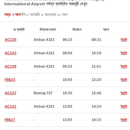
International Airport পর্যন্ত ফ্লাইটের সময়সূচী দেখুন
শুক্র ৭ আগ
শনি ৮ আগ
রবি ৯ আগ
সোম ১০ আগ
নং ফ্লাইট
বিমানের মডেল
বিমোচন
আসে
AC135
Airbus A321
06:15
08:31
টরন্টো
AC143
Airbus A321
08:00
10:16
টরন্টো
AC139
Airbus A321
09:25
11:41
টরন্টো
F8623
-
10:00
12:20
টরন্টো
AC137
Boeing 737
10:30
12:46
টরন্টো
AC141
Airbus A321
12:00
14:15
টরন্টো
F8627
-
13:55
16:15
টরন্টো