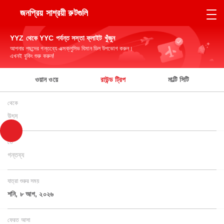
জনপ্রিয় সাশ্রয়ী রুটগুলি
YYZ থেকে YYC পর্যন্ত সস্তা ফ্লাইট খুঁজুন
আপনার পছন্দের গন্তব্যে এক্সক্লুসিভ বিমান ডিল উপভোগ করুন।
এখনই বুকিং শুরু করুন!
ওয়ান ওয়ে
রাউন্ড ট্রিপ
মাল্টি সিটি
থেকে
উৎস
তে
গন্তব্য
যাত্রা শুরুর সময়
শনি, ৮ আগ, ২০২৬
ফেরত আসা