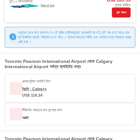
US$ 185.59
বুধ ১২ আগ
সরাসরি
মূল্য/ ব্যক্তি
WestJet
বুক করুন
অনুগ্রহ করে মনে রাখবেন যে এই পৃষ্ঠায় তালিকাভুক্ত মূল্যগুলি আপ টু ডেট নাও হতে পারে এবং
পূর্ব বিজ্ঞপ্তি ছাড়াই পরিবর্তন হতে পারে । আমরা সবচেয়ে সঠিক এবং বর্তমান তথ্য সরবরাহ করার
চেষ্টা করি ।
Toronto Pearson International Airport থেকে Calgary
International Airport পর্যন্ত ফ্লাইটের তথ্য
এক্সক্লুসিভ ফ্লাইট ডিল
টরন্টো - Calgary
US$ 116.34
টিকিটের সবচেয়ে কম মূল্যের মাস
অক্টো
Toronto Pearson International Airport থেকে Calgary