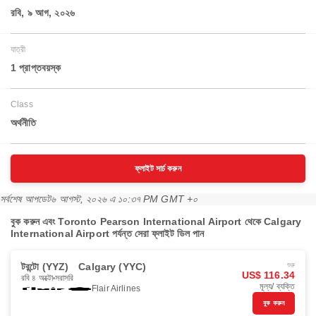
রবি, ৯ আগ, ২০২৬
যাত্রী
1 প্রাপ্তবয়স্ক
Class
অর্থনীতি
ফ্লাইট সার্চ করুন
সর্বশেষ আপডেট
৬ আগস্ট, ২০২৬ এ ১০:৩৭ PM GMT +০
বুক করুন এবং Toronto Pearson International Airport থেকে Calgary
International Airport পর্যন্ত সেরা ফ্লাইট ডিল পান
টরন্টো (YYZ)
Calgary (YYC)
শুরু
US$ 116.34
রবি ৪ অক্টো
সরাসরি
মূল্য/ ব্যক্তি
Flair Airlines
বুক করুন