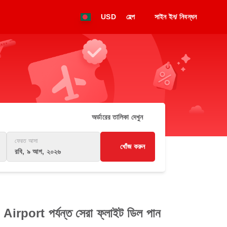
USD
হেল্প
সাইন ইন/ নিবন্ধন
অর্ডারের তালিকা দেখুন
ফেরত আসা
খোঁজ করুন
রবি, ৯ আগ, ২০২৬
port পর্যন্ত সেরা ফ্লাইট ডিল পান