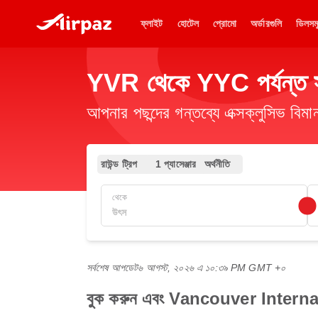
ফ্লাইট
হোটেল
প্রোমো
অর্ডারগুলি
ডিলসম
YVR থেকে YYC পর্যন্ত সস্
আপনার পছন্দের গন্তব্যে এক্সক্লুসিভ ব
রাউন্ড ট্রিপ
1 প্যাসেঞ্জার
অর্থনীতি
থেকে
সর্বশেষ আপডেট
৬ আগস্ট, ২০২৬ এ ১০:৩৯ PM GMT +০
বুক করুন এবং Vancouver Internat