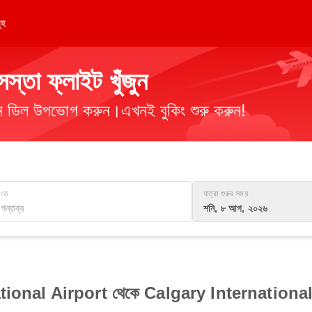
ূহ
তা ফ্লাইট খুঁজুন
িমান ডিল উপভোগ করুন।এখনই বুকিং শুরু করুন!
তে
যাত্রা শুরুর সময়
শনি, ৮ আগ, ২০২৬
ional Airport থেকে Calgary International Air