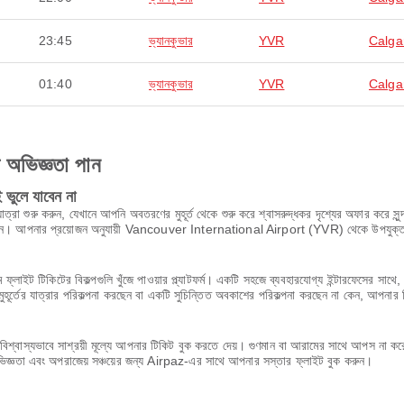
23:45
ভ্যানকুভার
YVR
Calga
01:40
ভ্যানকুভার
YVR
Calga
ণ অভিজ্ঞতা পান
ভুলে যাবেন না
ু করুন, যেখানে আপনি অবতরণের মুহূর্ত থেকে শুরু করে শ্বাসরুদ্ধকর দৃশ্যের অফার করে সুন্দর
 ভিজছেন। আপনার প্রয়োজন অনুযায়ী Vancouver International Airport (YVR) থেকে উপযুক্ত 
 ফ্লাইট টিকিটের বিকল্পগুলি খুঁজে পাওয়ার প্ল্যাটফর্ম। একটি সহজে ব্যবহারযোগ্য ইন্টারফেসের 
ূর্তের যাত্রার পরিকল্পনা করছেন বা একটি সুচিন্তিত অবকাশের পরিকল্পনা করছেন না কেন, আপনার 
শ্বাস্যভাবে সাশ্রয়ী মূল্যে আপনার টিকিট বুক করতে দেয়। গুণমান বা আরামের সাথে আপস না 
অভিজ্ঞতা এবং অপরাজেয় সঞ্চয়ের জন্য Airpaz-এর সাথে আপনার সস্তার ফ্লাইট বুক করুন।