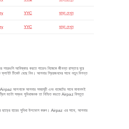
ry
YYC
ভাড়া দেখুন
ry
YYC
ভাড়া দেখুন
 শহরগুলি আবিষ্কার করতে পারেন৷ নিজেকে জীবন্ত রাস্তায় ঘুরে
ফ্লাইট টিকেট বেছে নিন। আপনার প্রিয়জনদের সাথে নতুন দিগন্ত
সাথে, Airpaz আপনাকে আপনার সময়সূচী এবং বাজেটের সাথে মানানসই
ট্রিপ যতটা সম্ভব সুবিধাজনক তা নিশ্চিত করতে Airpaz বিস্তৃত
করে ছাড়ের হারের সুবিধা উপভোগ করুন। Airpaz এর সাথে, আপনার