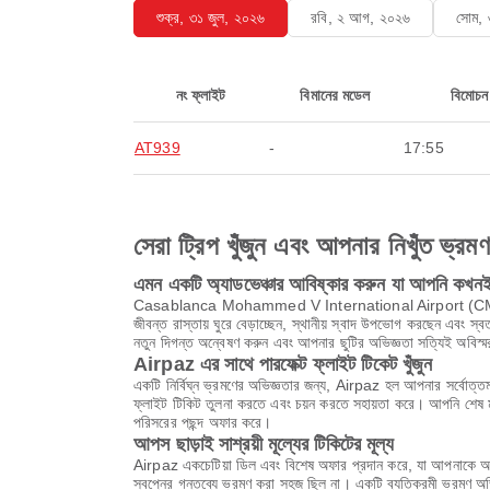
শুক্র, ৩১ জুল, ২০২৬
রবি, ২ আগ, ২০২৬
সোম,
নং ফ্লাইট
বিমানের মডেল
বিমোচন
AT939
-
17:55
সেরা ট্রিপ খুঁজুন এবং আপনার নিখুঁত ভ্রম
এমন একটি অ্যাডভেঞ্চার আবিষ্কার করুন যা আপনি কখনই 
Casablanca Mohammed V International Airport (CMN)-এর একটি 
জীবন্ত রাস্তায় ঘুরে বেড়াচ্ছেন, স্থানীয় স্বাদ উপভোগ করছেন এ
নতুন দিগন্ত অন্বেষণ করুন এবং আপনার ছুটির অভিজ্ঞতা সত্যিই অবিস্ম
Airpaz এর সাথে পারফেক্ট ফ্লাইট টিকেট খুঁজুন
একটি নির্বিঘ্ন ভ্রমণের অভিজ্ঞতার জন্য, Airpaz হল আপনার সর্বোত্তম
ফ্লাইট টিকিট তুলনা করতে এবং চয়ন করতে সহায়তা করে। আপনি শেষ মুহ
পরিসরের পছন্দ অফার করে।
আপস ছাড়াই সাশ্রয়ী মূল্যের টিকিটের মূল্য
Airpaz একচেটিয়া ডিল এবং বিশেষ অফার প্রদান করে, যা আপনাকে অবি
স্বপ্নের গন্তব্যে ভ্রমণ করা সহজ ছিল না। একটি ব্যতিক্রমী ভ্রমণ 