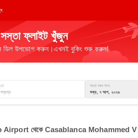
ূহ
্তা ফ্লাইট খুঁজুন
িমান ডিল উপভোগ করুন।এখনই বুকিং শুরু করুন!
তে
যাত্রা শুরুর সময়
শুক্র, ৭ আগ, ২০২৬
o Airport থেকে Casablanca Mohammed V Int