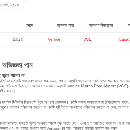
 ৩ আগ, ২০২৬
আসে
প্রস্থান শহর
প্রস্থান বিমানবন্দর
20:20
Venice
VCE
Casab
ণ অভিজ্ঞতা পান
ভুলে যাবেন না
অসাধারণ যাত্রা শুরু করুন, যেখানে আপনি অবতরণের মুহূর্ত থেকে শুরু করে শ্বাসরুদ্ধকর 
বং স্বতন্ত্র পরিবেশে ভিজছেন। আপনার প্রয়োজন অনুযায়ী Venice Marco Polo Airport (VCE) 
রণীয় করুন।
 ফ্লাইট টিকিটের বিকল্পগুলি খুঁজে পাওয়ার প্ল্যাটফর্ম। একটি সহজে ব্যবহারযোগ্য ইন্টারফেসের 
ূর্তের যাত্রার পরিকল্পনা করছেন বা একটি সুচিন্তিত অবকাশের পরিকল্পনা করছেন না কেন, আপনার 
শ্বাস্যভাবে সাশ্রয়ী মূল্যে আপনার টিকিট বুক করতে দেয়। গুণমান বা আরামের সাথে আপস না 
অভিজ্ঞতা এবং অপরাজেয় সঞ্চয়ের জন্য Airpaz-এর সাথে আপনার সস্তার ফ্লাইট বুক করুন।