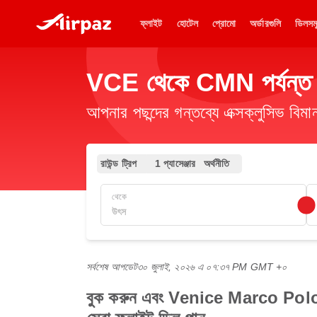
ফ্লাইট
হোটেল
প্রোমো
অর্ডারগুলি
ডিলসম
VCE থেকে CMN পর্যন্ত সস
আপনার পছন্দের গন্তব্যে এক্সক্লুসিভ ব
রাউন্ড ট্রিপ
1 প্যাসেঞ্জার
অর্থনীতি
থেকে
সর্বশেষ আপডেট
৩০ জুলাই, ২০২৬ এ ০৭:৩৭ PM GMT +০
বুক করুন এবং Venice Marco Pol