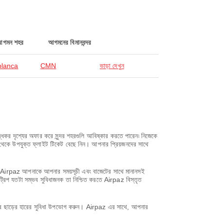
আগমন শহর
আগমনের বিমানবন্দর
lanca
CMN
ভাড়া দেখুন
দৃশ্যের অফার করে সুন্দর শহরগুলি আবিষ্কার করতে পারেন৷ নিজেকে
থেকে উপযুক্ত ফ্লাইট টিকেট বেছে নিন। আপনার প্রিয়জনদের সাথে
সাথে, Airpaz আপনাকে আপনার সময়সূচী এবং বাজেটের সাথে মানানসই
ট্রিপ যতটা সম্ভব সুবিধাজনক তা নিশ্চিত করতে Airpaz বিস্তৃত
করে ছাড়ের হারের সুবিধা উপভোগ করুন। Airpaz এর সাথে, আপনার