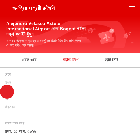
জনপ্রিয় সাশ্রয়ী রুটগুলি
Alejandro Velasco Astete
International Airport থেকে Bogotá পর্যন্ত
সস্তা ফ্লাইট খুঁজুন
আপনার পছন্দের গন্তব্যে এক্সক্লুসিভ বিমান ডিল উপভোগ করুন।
এখনই বুকিং শুরু করুন!
ওয়ান ওয়ে
রাউন্ড ট্রিপ
মাল্টি সিটি
থেকে
উৎস
তে
গন্তব্য
যাত্রা শুরুর সময়
মঙ্গল, ১১ আগ, ২০২৬