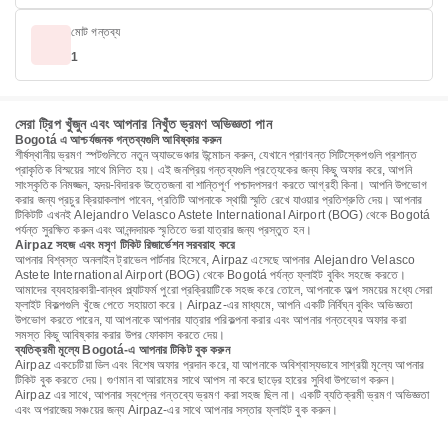
মোট গন্তব্য
1
সেরা ট্রিপ খুঁজুন এবং আপনার নিখুঁত ভ্রমণ অভিজ্ঞতা পান
Bogotá এ আশ্চর্যজনক গন্তব্যগুলি আবিষ্কার করুন
শীর্ষস্থানীয় ভ্রমণ স্পটগুলিতে নতুন অ্যাডভেঞ্চার উন্মোচন করুন, যেখানে প্রাণবন্ত সিটিস্কেপগুলি প্রশান্ত
প্রাকৃতিক বিস্ময়ের সাথে মিলিত হয়। এই জনপ্রিয় গন্তব্যগুলি প্রত্যেকের জন্য কিছু অফার করে, আপনি
সাংস্কৃতিক নিমজ্জন, হৃদয়-বিদারক উত্তেজনা বা শান্তিপূর্ণ পশ্চাদপসরণ করতে আগ্রহী কিনা। আপনি উপভোগ
করার জন্য প্রচুর ক্রিয়াকলাপ পাবেন, প্রতিটি আপনাকে স্থায়ী স্মৃতি রেখে যাওয়ার প্রতিশ্রুতি দেয়। আপনার
টিকিটটি এখনই Alejandro Velasco Astete International Airport (BOG) থেকে Bogotá
পর্যন্ত সুরক্ষিত করুন এবং আনন্দদায়ক স্মৃতিতে ভরা যাত্রার জন্য প্রস্তুত হন।
Airpaz সহজ এবং মসৃণ টিকিট রিজার্ভেশন সরবরাহ করে
আপনার বিশ্বস্ত অনলাইন ট্রাভেল পার্টনার হিসেবে, Airpaz এসেছে আপনার Alejandro Velasco
Astete International Airport (BOG) থেকে Bogotá পর্যন্ত ফ্লাইট বুকিং সহজে করতে।
আমাদের ব্যবহারকারী-বান্ধব প্ল্যাটফর্ম পুরো প্রক্রিয়াটিকে সহজ করে তোলে, আপনাকে অল্প সময়ের মধ্যে সেরা
ফ্লাইট বিকল্পগুলি খুঁজে পেতে সহায়তা করে। Airpaz-এর মাধ্যমে, আপনি একটি নির্বিঘ্ন বুকিং অভিজ্ঞতা
উপভোগ করতে পারেন, যা আপনাকে আপনার যাত্রার পরিকল্পনা করার এবং আপনার গন্তব্যের অফার করা
সমস্ত কিছু আবিষ্কার করার উপর ফোকাস করতে দেয়।
ব্যতিক্রমী মূল্যে Bogotá-এ আপনার টিকিট বুক করুন
Airpaz একচেটিয়া ডিল এবং বিশেষ অফার প্রদান করে, যা আপনাকে অবিশ্বাস্যভাবে সাশ্রয়ী মূল্যে আপনার
টিকিট বুক করতে দেয়। গুণমান বা আরামের সাথে আপস না করে ছাড়ের হারের সুবিধা উপভোগ করুন।
Airpaz এর সাথে, আপনার স্বপ্নের গন্তব্যে ভ্রমণ করা সহজ ছিল না। একটি ব্যতিক্রমী ভ্রমণ অভিজ্ঞতা
এবং অপরাজেয় সঞ্চয়ের জন্য Airpaz-এর সাথে আপনার সস্তার ফ্লাইট বুক করুন।