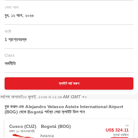
ফেরত আসা
বুধ, ১২ আগ, ২০২৬
যাত্রী
1 প্রাপ্তবয়স্ক
Class
অর্থনীতি
ফ্লাইট সার্চ করুন
সর্বশেষ আপডেট
১৩ জুলাই, ২০২৬ এ ১২:২৬ AM GMT +০
বুক করুন এবং Alejandro Velasco Astete International Airport
(BOG) থেকে Bogotá পর্যন্ত সেরা ফ্লাইট ডিল পান
Cusco (CUZ)
Bogotá (BOG)
শুরু
US$ 324.11
মঙ্গল ১৮ আগ
সরাসরি
মূল্য/ ব্যক্তি
Avianca