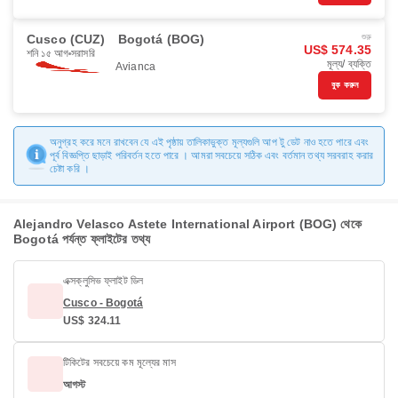
Cusco (CUZ)
Bogotá (BOG)
শুরু
US$ 574.35
শনি ১৫ আগ
সরাসরি
মূল্য/ ব্যক্তি
Avianca
বুক করুন
অনুগ্রহ করে মনে রাখবেন যে এই পৃষ্ঠায় তালিকাভুক্ত মূল্যগুলি আপ টু ডেট নাও হতে পারে এবং
পূর্ব বিজ্ঞপ্তি ছাড়াই পরিবর্তন হতে পারে । আমরা সবচেয়ে সঠিক এবং বর্তমান তথ্য সরবরাহ করার
চেষ্টা করি ।
Alejandro Velasco Astete International Airport (BOG) থেকে
Bogotá পর্যন্ত ফ্লাইটের তথ্য
এক্সক্লুসিভ ফ্লাইট ডিল
Cusco - Bogotá
US$ 324.11
টিকিটের সবচেয়ে কম মূল্যের মাস
আগস্ট