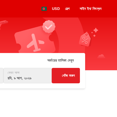
USD
হেল্প
সাইন ইন/ নিবন্ধন
অর্ডারের তালিকা দেখুন
ফেরত আসা
খোঁজ করুন
রবি, ৯ আগ, ২০২৬