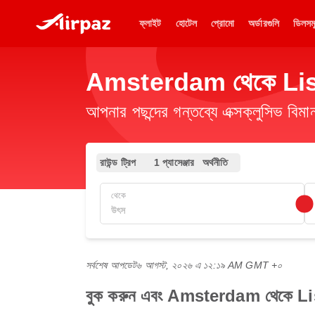
ফ্লাইট
হোটেল
প্রোমো
অর্ডারগুলি
ডিলসম
Amsterdam থেকে Lisbon 
আপনার পছন্দের গন্তব্যে এক্সক্লুসিভ ব
রাউন্ড ট্রিপ
1 প্যাসেঞ্জার
অর্থনীতি
থেকে
সর্বশেষ আপডেট
৬ আগস্ট, ২০২৬ এ ১২:১৯ AM GMT +০
বুক করুন এবং Amsterdam থেকে Lisbo