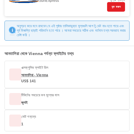
SunExpress
বুক করুন
অনুগ্রহ করে মনে রাখবেন যে এই পৃষ্ঠায় তালিকাভুক্ত মূল্যগুলি আপ টু ডেট নাও হতে পারে এবং
পূর্ব বিজ্ঞপ্তি ছাড়াই পরিবর্তন হতে পারে । আমরা সবচেয়ে সঠিক এবং বর্তমান তথ্য সরবরাহ করার
চেষ্টা করি ।
আনতালিয়া থেকে Vienna পর্যন্ত ফ্লাইটের তথ্য
এক্সক্লুসিভ ফ্লাইট ডিল
আনতালিয়া - Vienna
US$ 141
টিকিটের সবচেয়ে কম মূল্যের মাস
জুলাই
মোট গন্তব্য
1