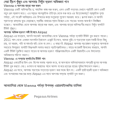
সেরা ট্রিপ খুঁজুন এবং আপনার নিখুঁত ভ্রমণ অভিজ্ঞতা পান
Vienna এ আপনার যাত্রা শুরু করুন
Vienna একটি অবিস্মরণীয় দু: সাহসিক কাজ শুরু করুন, এমন একটি গন্তব্য যেখানে প্রতিটি কোণ একটি
নতুন গল্প প্রকাশ করে। এর সমৃদ্ধ সাংস্কৃতিক ঐতিহ্য থেকে শুরু করে এর উত্তেজনাপূর্ণ প্রাকৃতিক দৃশ্য
পর্যন্ত, এই শহরটি আবিষ্কার এবং বিস্ময়ের জন্য অফুরন্ত সুযোগ সরবরাহ করে। কল্পনা করুন যে আপনি
প্রাণবন্ত রাস্তায় ঘুরে বেড়াচ্ছেন, স্থানীয় খাবারের স্বাদ নিচ্ছেন এবং শহরের অনন্য আকর্ষণে নিমজ্জিত
হচ্ছেন। আনতালিয়া থেকে আপনার যাত্রা শুরু করুন, এবং আপনার যাত্রা অবিস্মরণীয় করতে নিখুঁত ফ্লাইট
টিকিট খুঁজুন।
আপনার অভিজ্ঞ ভ্রমণ সঙ্গী হিসাবে Airpaz
Airpaz-এর মাধ্যমে, আপনি সহজেই আনতালিয়া থেকে Vienna পর্যন্ত ফ্লাইট টিকিট বুক করতে পারেন।
2011 সাল থেকে একজন অনলাইন ট্রাভেল এজেন্ট হিসেবে, আমরা বুঝি যে প্রত্যেক ভ্রমণকারী ভিন্ন কিছু
চায়, তা আরাম, গতি বা সামর্থ্য যাই হোক না কেন। এ কারণেই Airpaz আপনার প্রয়োজন অনুসারে আপনাকে
সবচেয়ে উপযুক্ত ফ্লাইট বিকল্পগুলি অফার করতে প্রতিশ্রুতিবদ্ধ। মাত্র কয়েকটি ক্লিকের মাধ্যমে, আপনি
একটি টিকিট সুরক্ষিত করতে পারেন যা আপনার ভ্রমণ পরিকল্পনাগুলিকে একটি বিরামহীন এবং উপভোগ্য
অভিজ্ঞতায় পরিণত করবে।
Vienna -এ সস্তার ফ্লাইটের টিকিট পান
Airpaz একচেটিয়া ডিল এবং বিশেষ অফার প্রদান করে, যা আপনাকে অবিশ্বাস্যভাবে সাশ্রয়ী মূল্যে আপনার
টিকিট বুক করতে দেয়। গুণমান বা আরামের সাথে আপস না করে ছাড়ের হারের সুবিধা উপভোগ করুন।
Airpaz এর সাথে, আপনার স্বপ্নের গন্তব্যে ভ্রমণ করা সহজ ছিল না। একটি ব্যতিক্রমী ভ্রমণ অভিজ্ঞতা
এবং অপরাজেয় সঞ্চয়ের জন্য Airpaz-এর সাথে আপনার সস্তার ফ্লাইট বুক করুন।
আনতালিয়া থেকে Vienna পর্যন্ত উপলব্ধ এয়ারলাইনগুলির তালিকা
Pegasus Airlines