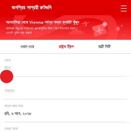
জনপ্রিয় সাশ্রয়ী রুটগুলি
আনতালিয়া থেকে Vienna পর্যন্ত সস্তা ফ্লাইট খুঁজুন
আপনার পছন্দের গন্তব্যে এক্সক্লুসিভ বিমান ডিল উপভোগ করুন।
এখনই বুকিং শুরু করুন!
ওয়ান ওয়ে
রাউন্ড ট্রিপ
মাল্টি সিটি
থেকে
উৎস
তে
গন্তব্য
যাত্রা শুরুর সময়
রবি, ৯ আগ, ২০২৬
ফেরত আসা