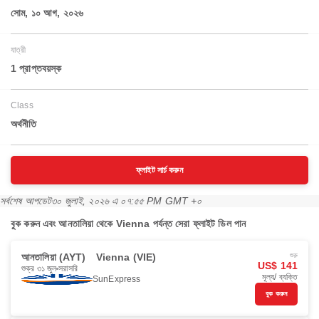
সোম, ১০ আগ, ২০২৬
যাত্রী
1 প্রাপ্তবয়স্ক
Class
অর্থনীতি
ফ্লাইট সার্চ করুন
সর্বশেষ আপডেট
৩০ জুলাই, ২০২৬ এ ০৭:৫৫ PM GMT +০
বুক করুন এবং আনতালিয়া থেকে Vienna পর্যন্ত সেরা ফ্লাইট ডিল পান
আনতালিয়া (AYT)
Vienna (VIE)
শুরু
US$ 141
শুক্র ৩১ জুল
সরাসরি
মূল্য/ ব্যক্তি
SunExpress
বুক করুন