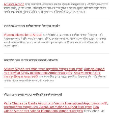
Antalya Airport
হচ্ছে আনতালিয়া এর সবচেয়ে জনপ্রিয় প্রস্থান বিমানবন্দরগুলো। এই বিমানবন্দরগুলোতে
রয়েছে ট্যাক্সি, ধূমপান এলাকা, গাড়ি ভাড়া এবং আরও অনেক সুবিধা যা আপনার ভ্রমণ অভিজ্ঞতা উন্নত করবে।
আপনি এখানে থাকা সুবিধা ও টার্মিনালের বিন্যাস সম্পর্কে বিস্তারিত তথ্য দেখতে পারেন।
Vienna-এ সবচেয়ে জনপ্রিয় আগমন বিমানবন্দর কোনটি?
Vienna International Airport
হলো Vienna-এর সবচেয়ে জনপ্রিয় আগমন বিমানবন্দর। এই
বিমানবন্দরগুলোতে ট্যাক্সি, কারেন্সি এক্সচেঞ্জ সার্ভিস, ধূমপান এলাকা সহ আরও অনেক সুবিধা রয়েছে, যা আপনার
ভ্রমণ অভিজ্ঞতা উন্নত করে। আপনি এসব বিমানবন্দরের সুবিধা ও টার্মিনাল বিন্যাস সম্পর্কে বিস্তারিত তথ্য
দেখতে পারেন।
আনতালিয়া থেকে সবচেয়ে জনপ্রিয় বিমান রুট কোনগুলো?
Antalya Airport থেকে সাবিহা গোকেন আন্তর্জাতিক বিমানবন্দর যাওয়ার ফ্লাইট
,
Antalya Airport
থেকে Heydar Aliyev International Airport যাওয়ার ফ্লাইট
,
Antalya Airport থেকে
ইস্তাম্বুল বিমানবন্দর যাওয়ার ফ্লাইট
হলো আনতালিয়া থেকে সবচেয়ে জনপ্রিয় বিমানবন্দর রুট। এই রুটগুলো
আপনার যাত্রার জন্য সুবিধাজনক সংযোগ প্রদান করে।
Vienna-এ যাওয়ার সবচেয়ে জনপ্রিয় বিমান রুট কোনগুলো?
Paris Charles de Gaulle Airport থেকে Vienna International Airport যাওয়ার ফ্লাইট
,
আমস্টারডাম শিফল বিমানবন্দর থেকে Vienna International Airport যাওয়ার ফ্লাইট
,
Ben
Gurion Airport থেকে Vienna International Airport যাওয়ার ফ্লাইট
হলো Vienna–এর