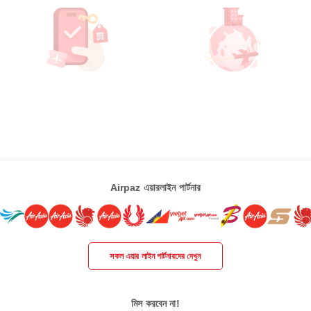
Airpaz এয়ারলাইন পার্টনার
সকল এয়ার লাইন পার্টনারদের দেখুন
মিস করবেন না!