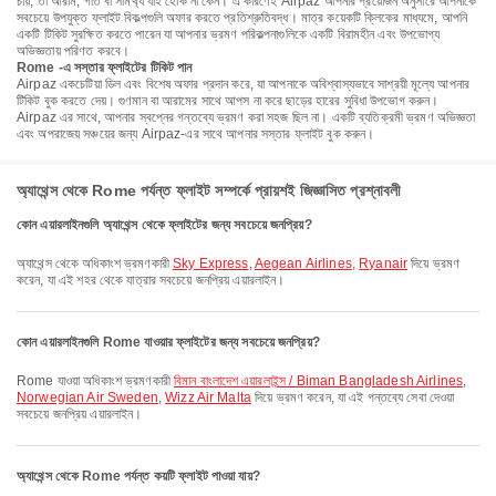
চায়, তা আরাম, গতি বা সামর্থ্য যাই হোক না কেন। এ কারণেই Airpaz আপনার প্রয়োজন অনুসারে আপনাকে
সবচেয়ে উপযুক্ত ফ্লাইট বিকল্পগুলি অফার করতে প্রতিশ্রুতিবদ্ধ। মাত্র কয়েকটি ক্লিকের মাধ্যমে, আপনি
একটি টিকিট সুরক্ষিত করতে পারেন যা আপনার ভ্রমণ পরিকল্পনাগুলিকে একটি বিরামহীন এবং উপভোগ্য
অভিজ্ঞতায় পরিণত করবে।
Rome -এ সস্তার ফ্লাইটের টিকিট পান
Airpaz একচেটিয়া ডিল এবং বিশেষ অফার প্রদান করে, যা আপনাকে অবিশ্বাস্যভাবে সাশ্রয়ী মূল্যে আপনার
টিকিট বুক করতে দেয়। গুণমান বা আরামের সাথে আপস না করে ছাড়ের হারের সুবিধা উপভোগ করুন।
Airpaz এর সাথে, আপনার স্বপ্নের গন্তব্যে ভ্রমণ করা সহজ ছিল না। একটি ব্যতিক্রমী ভ্রমণ অভিজ্ঞতা
এবং অপরাজেয় সঞ্চয়ের জন্য Airpaz-এর সাথে আপনার সস্তার ফ্লাইট বুক করুন।
অ্যাথেন্স থেকে Rome পর্যন্ত ফ্লাইট সম্পর্কে প্রায়শই জিজ্ঞাসিত প্রশ্নাবলী
কোন এয়ারলাইনগুলি অ্যাথেন্স থেকে ফ্লাইটের জন্য সবচেয়ে জনপ্রিয়?
অ্যাথেন্স থেকে অধিকাংশ ভ্রমণকারী
Sky Express
,
Aegean Airlines
,
Ryanair
দিয়ে ভ্রমণ
করেন, যা এই শহর থেকে যাত্রার সবচেয়ে জনপ্রিয় এয়ারলাইন।
কোন এয়ারলাইনগুলি Rome যাওয়ার ফ্লাইটের জন্য সবচেয়ে জনপ্রিয়?
Rome যাওয়া অধিকাংশ ভ্রমণকারী
বিমান বাংলাদেশ এয়ারলাইন্স / Biman Bangladesh Airlines
,
Norwegian Air Sweden
,
Wizz Air Malta
দিয়ে ভ্রমণ করেন, যা এই গন্তব্যে সেবা দেওয়া
সবচেয়ে জনপ্রিয় এয়ারলাইন।
অ্যাথেন্স থেকে Rome পর্যন্ত কয়টি ফ্লাইট পাওয়া যায়?