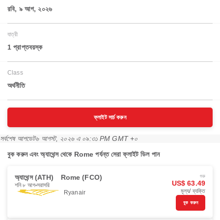
রবি, ৯ আগ, ২০২৬
যাত্রী
1 প্রাপ্তবয়স্ক
Class
অর্থনীতি
ফ্লাইট সার্চ করুন
সর্বশেষ আপডেট
৬ আগস্ট, ২০২৬ এ ০৯:৩১ PM GMT +০
বুক করুন এবং অ্যাথেন্স থেকে Rome পর্যন্ত সেরা ফ্লাইট ডিল পান
অ্যাথেন্স (ATH)
Rome (FCO)
শুরু
US$ 63.49
শনি ৮ আগ
সরাসরি
মূল্য/ ব্যক্তি
Ryanair
বুক করুন