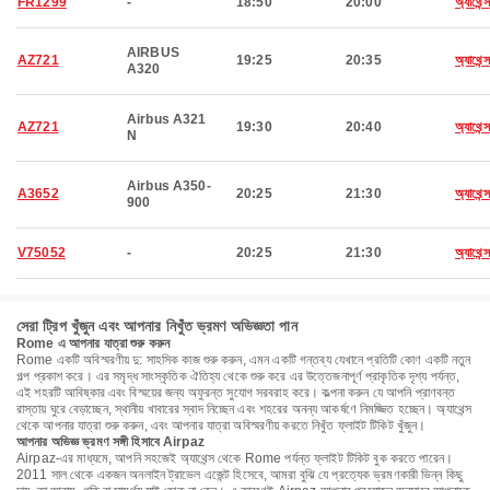
FR1299
-
18:50
20:00
অ্যাথেন্স
AIRBUS
AZ721
19:25
20:35
অ্যাথেন্স
A320
Airbus A321
AZ721
19:30
20:40
অ্যাথেন্স
N
Airbus A350-
A3652
20:25
21:30
অ্যাথেন্স
900
V75052
-
20:25
21:30
অ্যাথেন্স
সেরা ট্রিপ খুঁজুন এবং আপনার নিখুঁত ভ্রমণ অভিজ্ঞতা পান
Rome এ আপনার যাত্রা শুরু করুন
Rome একটি অবিস্মরণীয় দু: সাহসিক কাজ শুরু করুন, এমন একটি গন্তব্য যেখানে প্রতিটি কোণ একটি নতুন
গল্প প্রকাশ করে। এর সমৃদ্ধ সাংস্কৃতিক ঐতিহ্য থেকে শুরু করে এর উত্তেজনাপূর্ণ প্রাকৃতিক দৃশ্য পর্যন্ত,
এই শহরটি আবিষ্কার এবং বিস্ময়ের জন্য অফুরন্ত সুযোগ সরবরাহ করে। কল্পনা করুন যে আপনি প্রাণবন্ত
রাস্তায় ঘুরে বেড়াচ্ছেন, স্থানীয় খাবারের স্বাদ নিচ্ছেন এবং শহরের অনন্য আকর্ষণে নিমজ্জিত হচ্ছেন। অ্যাথেন্স
থেকে আপনার যাত্রা শুরু করুন, এবং আপনার যাত্রা অবিস্মরণীয় করতে নিখুঁত ফ্লাইট টিকিট খুঁজুন।
আপনার অভিজ্ঞ ভ্রমণ সঙ্গী হিসাবে Airpaz
Airpaz-এর মাধ্যমে, আপনি সহজেই অ্যাথেন্স থেকে Rome পর্যন্ত ফ্লাইট টিকিট বুক করতে পারেন।
2011 সাল থেকে একজন অনলাইন ট্রাভেল এজেন্ট হিসেবে, আমরা বুঝি যে প্রত্যেক ভ্রমণকারী ভিন্ন কিছু