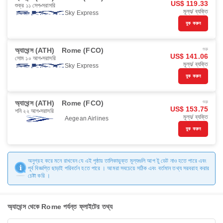
US$ 119.33
শুক্র ১১ সেপ
সরাসরি
মূল্য/ ব্যক্তি
Sky Express
বুক করুন
অ্যাথেন্স (ATH)
Rome (FCO)
শুরু
US$ 141.06
সোম ১০ আগ
সরাসরি
মূল্য/ ব্যক্তি
Sky Express
বুক করুন
অ্যাথেন্স (ATH)
Rome (FCO)
শুরু
US$ 153.75
শনি ২২ আগ
সরাসরি
মূল্য/ ব্যক্তি
Aegean Airlines
বুক করুন
অনুগ্রহ করে মনে রাখবেন যে এই পৃষ্ঠায় তালিকাভুক্ত মূল্যগুলি আপ টু ডেট নাও হতে পারে এবং
পূর্ব বিজ্ঞপ্তি ছাড়াই পরিবর্তন হতে পারে । আমরা সবচেয়ে সঠিক এবং বর্তমান তথ্য সরবরাহ করার
চেষ্টা করি ।
অ্যাথেন্স থেকে Rome পর্যন্ত ফ্লাইটের তথ্য