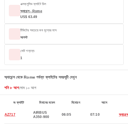
এক্সক্লুসিভ ফ্লাইট ডিল
অ্যাথেন্স - Rome
US$ 63.49
টিকিটের সবচেয়ে কম মূল্যের মাস
আগস্ট
মোট গন্তব্য
1
অ্যাথেন্স থেকে Rome পর্যন্ত ফ্লাইটের সময়সূচী দেখুন
শনি ৮ আগ
সোম ১০ আগ
নং ফ্লাইট
বিমানের মডেল
বিমোচন
আসে
AIRBUS
AZ717
06:05
07:10
অ্যাথেন্স
A350-900