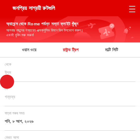
জনপ্রিয় সাশ্রয়ী রুটগুলি
অ্যাথেন্স থেকে Rome পর্যন্ত সস্তা ফ্লাইট খুঁজুন
আপনার পছন্দের গন্তব্যে এক্সক্লুসিভ বিমান ডিল উপভোগ করুন।
এখনই বুকিং শুরু করুন!
ওয়ান ওয়ে
রাউন্ড ট্রিপ
মাল্টি সিটি
থেকে
উৎস
তে
গন্তব্য
যাত্রা শুরুর সময়
শনি, ৮ আগ, ২০২৬
ফেরত আসা