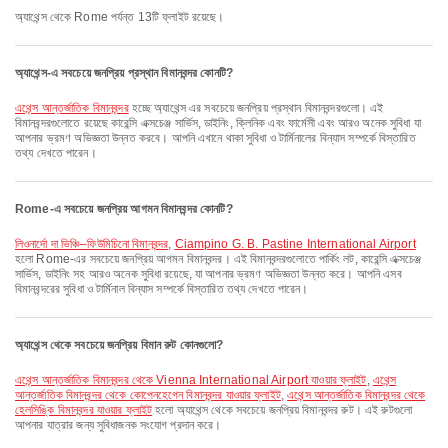
অ্যাথেন্স থেকে Rome পর্যন্ত 13টি ফ্লাইট রয়েছে।
অ্যাথেন্স-এ সবচেয়ে জনপ্রিয় প্রস্থান বিমানবন্দর কোনটি?
এথেন্স আন্তর্জাতিক বিমানবন্দর
হচ্ছে অ্যাথেন্স এর সবচেয়ে জনপ্রিয় প্রস্থান বিমানবন্দরগুলো। এই
বিমানবন্দরগুলোতে রয়েছে কারেন্সি এক্সচেঞ্জ সার্ভিস, ডাইনিং, ক্লিনিক এবং ফার্মেসী এবং আরও অনেক সুবিধা যা
আপনার ভ্রমণ অভিজ্ঞতা উন্নত করবে। আপনি এখানে থাকা সুবিধা ও টার্মিনালের বিন্যাস সম্পর্কে বিস্তারিত
তথ্য দেখতে পারেন।
Rome-এ সবচেয়ে জনপ্রিয় আগমন বিমানবন্দর কোনটি?
লিওনার্দো দা ভিঞ্চি–ফিউমিচিনো বিমানবন্দর
,
Ciampino G. B. Pastine International Airport
হলো Rome-এর সবচেয়ে জনপ্রিয় আগমন বিমানবন্দর। এই বিমানবন্দরগুলোতে পার্কিং লট, কারেন্সি এক্সচেঞ্জ
সার্ভিস, ডাইনিং সহ আরও অনেক সুবিধা রয়েছে, যা আপনার ভ্রমণ অভিজ্ঞতা উন্নত করে। আপনি এসব
বিমানবন্দরের সুবিধা ও টার্মিনাল বিন্যাস সম্পর্কে বিস্তারিত তথ্য দেখতে পারেন।
অ্যাথেন্স থেকে সবচেয়ে জনপ্রিয় বিমান রুট কোনগুলো?
এথেন্স আন্তর্জাতিক বিমানবন্দর থেকে Vienna International Airport যাওয়ার ফ্লাইট
,
এথেন্স
আন্তর্জাতিক বিমানবন্দর থেকে কোপেনহেগেন বিমানবন্দর যাওয়ার ফ্লাইট
,
এথেন্স আন্তর্জাতিক বিমানবন্দর থেকে
হেলসিঙ্কি বিমানবন্দর যাওয়ার ফ্লাইট
হলো অ্যাথেন্স থেকে সবচেয়ে জনপ্রিয় বিমানবন্দর রুট। এই রুটগুলো
আপনার যাত্রার জন্য সুবিধাজনক সংযোগ প্রদান করে।