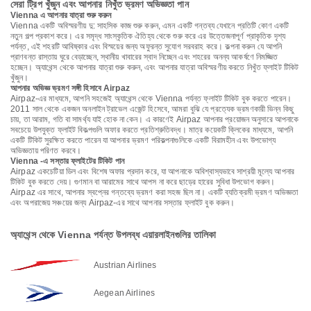
সেরা ট্রিপ খুঁজুন এবং আপনার নিখুঁত ভ্রমণ অভিজ্ঞতা পান
Vienna এ আপনার যাত্রা শুরু করুন
Vienna একটি অবিস্মরণীয় দু: সাহসিক কাজ শুরু করুন, এমন একটি গন্তব্য যেখানে প্রতিটি কোণ একটি
নতুন গল্প প্রকাশ করে। এর সমৃদ্ধ সাংস্কৃতিক ঐতিহ্য থেকে শুরু করে এর উত্তেজনাপূর্ণ প্রাকৃতিক দৃশ্য
পর্যন্ত, এই শহরটি আবিষ্কার এবং বিস্ময়ের জন্য অফুরন্ত সুযোগ সরবরাহ করে। কল্পনা করুন যে আপনি
প্রাণবন্ত রাস্তায় ঘুরে বেড়াচ্ছেন, স্থানীয় খাবারের স্বাদ নিচ্ছেন এবং শহরের অনন্য আকর্ষণে নিমজ্জিত
হচ্ছেন। অ্যাথেন্স থেকে আপনার যাত্রা শুরু করুন, এবং আপনার যাত্রা অবিস্মরণীয় করতে নিখুঁত ফ্লাইট টিকিট
খুঁজুন।
আপনার অভিজ্ঞ ভ্রমণ সঙ্গী হিসাবে Airpaz
Airpaz-এর মাধ্যমে, আপনি সহজেই অ্যাথেন্স থেকে Vienna পর্যন্ত ফ্লাইট টিকিট বুক করতে পারেন।
2011 সাল থেকে একজন অনলাইন ট্রাভেল এজেন্ট হিসেবে, আমরা বুঝি যে প্রত্যেক ভ্রমণকারী ভিন্ন কিছু
চায়, তা আরাম, গতি বা সামর্থ্য যাই হোক না কেন। এ কারণেই Airpaz আপনার প্রয়োজন অনুসারে আপনাকে
সবচেয়ে উপযুক্ত ফ্লাইট বিকল্পগুলি অফার করতে প্রতিশ্রুতিবদ্ধ। মাত্র কয়েকটি ক্লিকের মাধ্যমে, আপনি
একটি টিকিট সুরক্ষিত করতে পারেন যা আপনার ভ্রমণ পরিকল্পনাগুলিকে একটি বিরামহীন এবং উপভোগ্য
অভিজ্ঞতায় পরিণত করবে।
Vienna -এ সস্তার ফ্লাইটের টিকিট পান
Airpaz একচেটিয়া ডিল এবং বিশেষ অফার প্রদান করে, যা আপনাকে অবিশ্বাস্যভাবে সাশ্রয়ী মূল্যে আপনার
টিকিট বুক করতে দেয়। গুণমান বা আরামের সাথে আপস না করে ছাড়ের হারের সুবিধা উপভোগ করুন।
Airpaz এর সাথে, আপনার স্বপ্নের গন্তব্যে ভ্রমণ করা সহজ ছিল না। একটি ব্যতিক্রমী ভ্রমণ অভিজ্ঞতা
এবং অপরাজেয় সঞ্চয়ের জন্য Airpaz-এর সাথে আপনার সস্তার ফ্লাইট বুক করুন।
অ্যাথেন্স থেকে Vienna পর্যন্ত উপলব্ধ এয়ারলাইনগুলির তালিকা
Austrian Airlines
Aegean Airlines