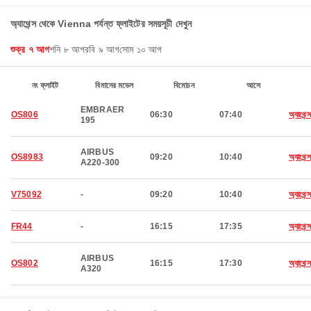
অ্যাথেন্স থেকে Vienna পর্যন্ত ফ্লাইটের সময়সূচী দেখুন
শুক্র ৭ আগ
শনি ৮ আগ
রবি ৯ আগ
সোম ১০ আগ
নং ফ্লাইট
বিমানের মডেল
বিমোচন
আসে
EMBRAER
OS806
06:30
07:40
অ্যাথেন্স
195
AIRBUS
OS8983
09:20
10:40
অ্যাথেন্স
A220-300
V75092
-
09:20
10:40
অ্যাথেন্স
FR44
-
16:15
17:35
অ্যাথেন্স
AIRBUS
OS802
16:15
17:30
অ্যাথেন্স
A320