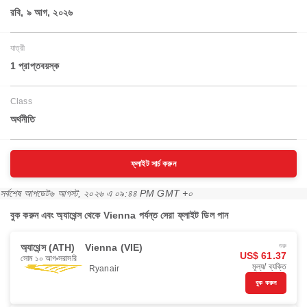
রবি, ৯ আগ, ২০২৬
যাত্রী
1 প্রাপ্তবয়স্ক
Class
অর্থনীতি
ফ্লাইট সার্চ করুন
সর্বশেষ আপডেট
৬ আগস্ট, ২০২৬ এ ০৯:৪৪ PM GMT +০
বুক করুন এবং অ্যাথেন্স থেকে Vienna পর্যন্ত সেরা ফ্লাইট ডিল পান
অ্যাথেন্স (ATH)
Vienna (VIE)
শুরু
US$ 61.37
সোম ১০ আগ
সরাসরি
মূল্য/ ব্যক্তি
Ryanair
বুক করুন