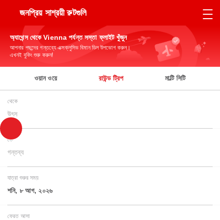
জনপ্রিয় সাশ্রয়ী রুটগুলি
অ্যাথেন্স থেকে Vienna পর্যন্ত সস্তা ফ্লাইট খুঁজুন
আপনার পছন্দের গন্তব্যে এক্সক্লুসিভ বিমান ডিল উপভোগ করুন।
এখনই বুকিং শুরু করুন!
ওয়ান ওয়ে
রাউন্ড ট্রিপ
মাল্টি সিটি
থেকে
উৎস
তে
গন্তব্য
যাত্রা শুরুর সময়
শনি, ৮ আগ, ২০২৬
ফেরত আসা