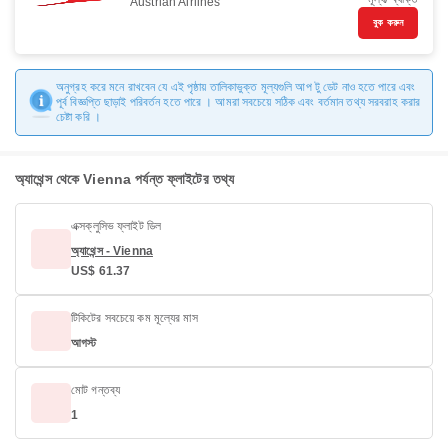
Austrian Airlines
বুক করুন
অনুগ্রহ করে মনে রাখবেন যে এই পৃষ্ঠায় তালিকাভুক্ত মূল্যগুলি আপ টু ডেট নাও হতে পারে এবং
পূর্ব বিজ্ঞপ্তি ছাড়াই পরিবর্তন হতে পারে । আমরা সবচেয়ে সঠিক এবং বর্তমান তথ্য সরবরাহ করার
চেষ্টা করি ।
অ্যাথেন্স থেকে Vienna পর্যন্ত ফ্লাইটের তথ্য
এক্সক্লুসিভ ফ্লাইট ডিল
অ্যাথেন্স - Vienna
US$ 61.37
টিকিটের সবচেয়ে কম মূল্যের মাস
আগস্ট
মোট গন্তব্য
1