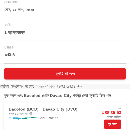
ফেরত আসা
সোম, ১০ আগ, ২০২৬
যাত্রী
1 প্রাপ্তবয়স্ক
Class
অর্থনীতি
ফ্লাইট সার্চ করুন
সর্বশেষ আপডেট
৮ আগস্ট, ২০২৬ এ ০৬:০৭ PM GMT +০
বুক করুন এবং Bacolod থেকে Davao City পর্যন্ত সেরা ফ্লাইট ডিল পান
Bacolod (BCD)
Davao City (DVO)
শুরু
US$ 35.53
মঙ্গল ১১ আগ
সরাসরি
মূল্য/ ব্যক্তি
Cebu Pacific
বুক করুন