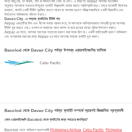
ভিন্ন কিছু চায়, তা আরাম, গতি বা সামর্থ্য যাই হোক না কেন। এ কারণেই Airpaz আপনার প্রয়োজন
অনুসারে আপনাকে সবচেয়ে উপযুক্ত ফ্লাইট বিকল্পগুলি অফার করতে প্রতিশ্রুতিবদ্ধ। মাত্র কয়েকটি ক্লিকের
মাধ্যমে, আপনি একটি টিকিট সুরক্ষিত করতে পারেন যা আপনার ভ্রমণ পরিকল্পনাগুলিকে একটি বিরামহীন এবং
উপভোগ্য অভিজ্ঞতায় পরিণত করবে।
Davao City -এ সস্তার ফ্লাইটের টিকিট পান
Airpaz একচেটিয়া ডিল এবং বিশেষ অফার প্রদান করে, যা আপনাকে অবিশ্বাস্যভাবে সাশ্রয়ী মূল্যে আপনার
টিকিট বুক করতে দেয়। গুণমান বা আরামের সাথে আপস না করে ছাড়ের হারের সুবিধা উপভোগ করুন।
Airpaz এর সাথে, আপনার স্বপ্নের গন্তব্যে ভ্রমণ করা সহজ ছিল না। একটি ব্যতিক্রমী ভ্রমণ অভিজ্ঞতা
এবং অপরাজেয় সঞ্চয়ের জন্য Airpaz-এর সাথে আপনার সস্তার ফ্লাইট বুক করুন।
Bacolod থেকে Davao City পর্যন্ত উপলব্ধ এয়ারলাইনগুলির তালিকা
Cebu Pacific
Bacolod থেকে Davao City পর্যন্ত ফ্লাইট সম্পর্কে প্রায়শই জিজ্ঞাসিত প্রশ্নাবলী
কোন এয়ারলাইনগুলি Bacolod থেকে ফ্লাইটের জন্য সবচেয়ে জনপ্রিয়?
Bacolod থেকে অধিকাংশ ভ্রমণকারী
Philippines AirAsia
,
Cebu Pacific
,
Philippine