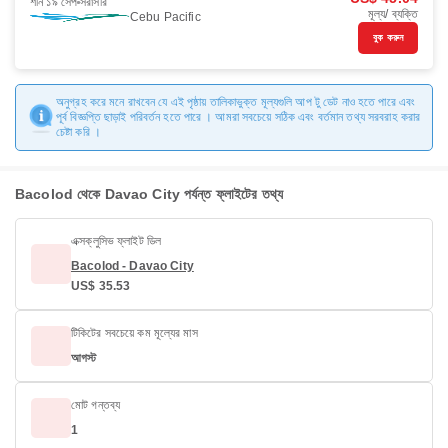
শনি ১৯ সেপ
সরাসরি
মূল্য/ ব্যক্তি
Cebu Pacific
বুক করুন
অনুগ্রহ করে মনে রাখবেন যে এই পৃষ্ঠায় তালিকাভুক্ত মূল্যগুলি আপ টু ডেট নাও হতে পারে এবং
পূর্ব বিজ্ঞপ্তি ছাড়াই পরিবর্তন হতে পারে । আমরা সবচেয়ে সঠিক এবং বর্তমান তথ্য সরবরাহ করার
চেষ্টা করি ।
Bacolod থেকে Davao City পর্যন্ত ফ্লাইটের তথ্য
এক্সক্লুসিভ ফ্লাইট ডিল
Bacolod - Davao City
US$ 35.53
টিকিটের সবচেয়ে কম মূল্যের মাস
আগস্ট
মোট গন্তব্য
1