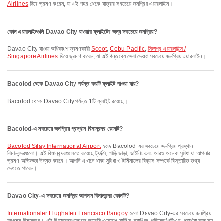
Airlines
দিয়ে ভ্রমণ করেন, যা এই শহর থেকে যাত্রার সবচেয়ে জনপ্রিয় এয়ারলাইন।
কোন এয়ারলাইনগুলি Davao City যাওয়ার ফ্লাইটের জন্য সবচেয়ে জনপ্রিয়?
Davao City যাওয়া অধিকাংশ ভ্রমণকারী
Scoot
,
Cebu Pacific
,
সিঙ্গাপুর এয়ারলাইন্স /
Singapore Airlines
দিয়ে ভ্রমণ করেন, যা এই গন্তব্যে সেবা দেওয়া সবচেয়ে জনপ্রিয় এয়ারলাইন।
Bacolod থেকে Davao City পর্যন্ত কয়টি ফ্লাইট পাওয়া যায়?
Bacolod থেকে Davao City পর্যন্ত 1টি ফ্লাইট রয়েছে।
Bacolod-এ সবচেয়ে জনপ্রিয় প্রস্থান বিমানবন্দর কোনটি?
Bacolod Silay International Airport
হচ্ছে Bacolod এর সবচেয়ে জনপ্রিয় প্রস্থান
বিমানবন্দরগুলো। এই বিমানবন্দরগুলোতে রয়েছে ট্যাক্সি, গাড়ি ভাড়া, ডাইনিং এবং আরও অনেক সুবিধা যা আপনার
ভ্রমণ অভিজ্ঞতা উন্নত করবে। আপনি এখানে থাকা সুবিধা ও টার্মিনালের বিন্যাস সম্পর্কে বিস্তারিত তথ্য
দেখতে পারেন।
Davao City-এ সবচেয়ে জনপ্রিয় আগমন বিমানবন্দর কোনটি?
Internationaler Flughafen Francisco Bangoy
হলো Davao City-এর সবচেয়ে জনপ্রিয়
আগমন বিমানবন্দর। এই বিমানবন্দরগুলোতে কারেন্সি এক্সচেঞ্জ সার্ভিস, ব্যাঙ্কিং পরিষেবা/এটিএম, প্রার্থনা কক্ষ সহ