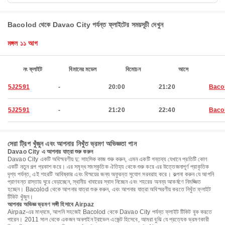
Bacolod থেকে Davao City পর্যন্ত ফ্লাইটের সময়সূচী দেখুন
মঙ্গল ১১ আগ
নং ফ্লাইট
বিমানের মডেল
বিমোচন
আসে
5J2591
-
20:00
21:20
Baco
5J2591
-
21:20
22:40
Baco
সেরা ট্রিপ খুঁজুন এবং আপনার নিখুঁত ভ্রমণ অভিজ্ঞতা পান
Davao City এ আপনার যাত্রা শুরু করুন
Davao City একটি অবিস্মরণীয় দু: সাহসিক কাজ শুরু করুন, এমন একটি গন্তব্য যেখানে প্রতিটি কোণ
একটি নতুন গল্প প্রকাশ করে। এর সমৃদ্ধ সাংস্কৃতিক ঐতিহ্য থেকে শুরু করে এর উত্তেজনাপূর্ণ প্রাকৃতিক
দৃশ্য পর্যন্ত, এই শহরটি আবিষ্কার এবং বিস্ময়ের জন্য অফুরন্ত সুযোগ সরবরাহ করে। কল্পনা করুন যে আপনি
প্রাণবন্ত রাস্তায় ঘুরে বেড়াচ্ছেন, স্থানীয় খাবারের স্বাদ নিচ্ছেন এবং শহরের অনন্য আকর্ষণে নিমজ্জিত
হচ্ছেন। Bacolod থেকে আপনার যাত্রা শুরু করুন, এবং আপনার যাত্রা অবিস্মরণীয় করতে নিখুঁত ফ্লাইট
টিকিট খুঁজুন।
আপনার অভিজ্ঞ ভ্রমণ সঙ্গী হিসাবে Airpaz
Airpaz-এর মাধ্যমে, আপনি সহজেই Bacolod থেকে Davao City পর্যন্ত ফ্লাইট টিকিট বুক করতে
পারেন। 2011 সাল থেকে একজন অনলাইন ট্রাভেল এজেন্ট হিসেবে, আমরা বুঝি যে প্রত্যেক ভ্রমণকারী