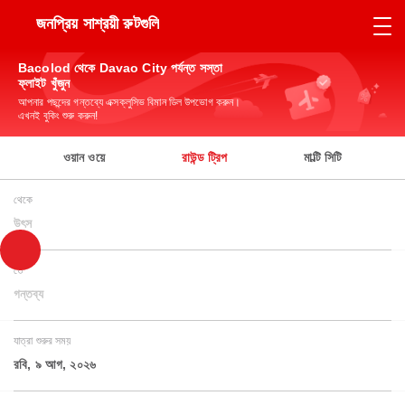
জনপ্রিয় সাশ্রয়ী রুটগুলি
Bacolod থেকে Davao City পর্যন্ত সস্তা
ফ্লাইট খুঁজুন
আপনার পছন্দের গন্তব্যে এক্সক্লুসিভ বিমান ডিল উপভোগ করুন।
এখনই বুকিং শুরু করুন!
ওয়ান ওয়ে
রাউন্ড ট্রিপ
মাল্টি সিটি
থেকে
উৎস
তে
গন্তব্য
যাত্রা শুরুর সময়
রবি, ৯ আগ, ২০২৬