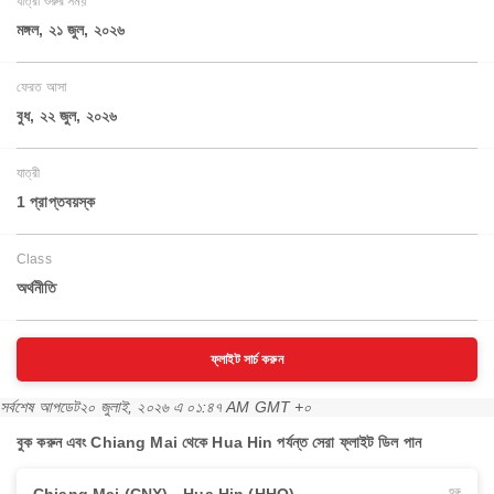
যাত্রা শুরুর সময়
মঙ্গল, ২১ জুল, ২০২৬
ফেরত আসা
বুধ, ২২ জুল, ২০২৬
যাত্রী
1 প্রাপ্তবয়স্ক
Class
অর্থনীতি
ফ্লাইট সার্চ করুন
সর্বশেষ আপডেট
২০ জুলাই, ২০২৬ এ ০১:৪৭ AM GMT +০
বুক করুন এবং Chiang Mai থেকে Hua Hin পর্যন্ত সেরা ফ্লাইট ডিল পান
শুরু