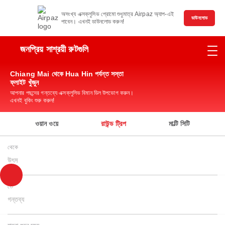
অসংখ্য এক্সক্লুসিভ প্রোমো শুধুমাত্র Airpaz অ্যাপ-এই
ডাউনলোড
পাবেন। এখনই ডাউনলোড করুন!
জনপ্রিয় সাশ্রয়ী রুটগুলি
Chiang Mai থেকে Hua Hin পর্যন্ত সস্তা
ফ্লাইট খুঁজুন
আপনার পছন্দের গন্তব্যে এক্সক্লুসিভ বিমান ডিল উপভোগ করুন।
এখনই বুকিং শুরু করুন!
ওয়ান ওয়ে
রাউন্ড ট্রিপ
মাল্টি সিটি
থেকে
উৎস
তে
গন্তব্য