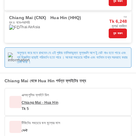
বুক করুন
Chiang Mai (CNX)
Hua Hin (HHQ)
শুরু
Tk 6,248
বুধ ৪ নভে
সরাসরি
মূল্য/ ব্যক্তি
Thai AirAsia
বুক করুন
অনুগ্রহ করে মনে রাখবেন যে এই পৃষ্ঠায় তালিকাভুক্ত মূল্যগুলি আপ টু ডেট নাও হতে পারে এবং
পূর্ব বিজ্ঞপ্তি ছাড়াই পরিবর্তন হতে পারে । আমরা সবচেয়ে সঠিক এবং বর্তমান তথ্য সরবরাহ করার
চেষ্টা করি ।
Chiang Mai থেকে Hua Hin পর্যন্ত ফ্লাইটের তথ্য
এক্সক্লুসিভ ফ্লাইট ডিল
Chiang Mai - Hua Hin
Tk 5
টিকিটের সবচেয়ে কম মূল্যের মাস
সেপ্ট