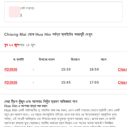
মোট গন্তব্য
1
Chiang Mai থেকে Hua Hin পর্যন্ত ফ্লাইটের সময়সূচী দেখুন
বুধ ২২ জুল
শুক্র ২৪ জুল
নং ফ্লাইট
বিমানের মডেল
বিমোচন
আসে
FD3900
-
15:30
16:50
Chia
FD3900
-
15:45
17:05
Chia
সেরা ট্রিপ খুঁজুন এবং আপনার নিখুঁত ভ্রমণ অভিজ্ঞতা পান
Hua Hin এ আপনার যাত্রা শুরু করুন
Hua Hin একটি অবিস্মরণীয় দু: সাহসিক কাজ শুরু করুন, এমন একটি গন্তব্য যেখানে প্রতিটি কোণ একটি
নতুন গল্প প্রকাশ করে। এর সমৃদ্ধ সাংস্কৃতিক ঐতিহ্য থেকে শুরু করে এর উত্তেজনাপূর্ণ প্রাকৃতিক দৃশ্য
পর্যন্ত, এই শহরটি আবিষ্কার এবং বিস্ময়ের জন্য অফুরন্ত সুযোগ সরবরাহ করে। কল্পনা করুন যে আপনি
প্রাণবন্ত রাস্তায় ঘুরে বেড়াচ্ছেন, স্থানীয় খাবারের স্বাদ নিচ্ছেন এবং শহরের অনন্য আকর্ষণে নিমজ্জিত