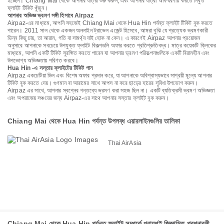
হচ্ছেন। Chiang Mai থেকে আপনার যাত্রা শুরু করুন, এবং আপনার যাত্রা অবিস্মরণীয় করতে নিখুঁত
ফ্লাইট টিকিট খুঁজুন।
আপনার অভিজ্ঞ ভ্রমণ সঙ্গী হিসাবে Airpaz
Airpaz-এর মাধ্যমে, আপনি সহজেই Chiang Mai থেকে Hua Hin পর্যন্ত ফ্লাইট টিকিট বুক করতে
পারেন। 2011 সাল থেকে একজন অনলাইন ট্রাভেল এজেন্ট হিসেবে, আমরা বুঝি যে প্রত্যেক ভ্রমণকারী
ভিন্ন কিছু চায়, তা আরাম, গতি বা সামর্থ্য যাই হোক না কেন। এ কারণেই Airpaz আপনার প্রয়োজন
অনুসারে আপনাকে সবচেয়ে উপযুক্ত ফ্লাইট বিকল্পগুলি অফার করতে প্রতিশ্রুতিবদ্ধ। মাত্র কয়েকটি ক্লিকের
মাধ্যমে, আপনি একটি টিকিট সুরক্ষিত করতে পারেন যা আপনার ভ্রমণ পরিকল্পনাগুলিকে একটি বিরামহীন এবং
উপভোগ্য অভিজ্ঞতায় পরিণত করবে।
Hua Hin -এ সস্তার ফ্লাইটের টিকিট পান
Airpaz একচেটিয়া ডিল এবং বিশেষ অফার প্রদান করে, যা আপনাকে অবিশ্বাস্যভাবে সাশ্রয়ী মূল্যে আপনার
টিকিট বুক করতে দেয়। গুণমান বা আরামের সাথে আপস না করে ছাড়ের হারের সুবিধা উপভোগ করুন।
Airpaz এর সাথে, আপনার স্বপ্নের গন্তব্যে ভ্রমণ করা সহজ ছিল না। একটি ব্যতিক্রমী ভ্রমণ অভিজ্ঞতা
এবং অপরাজেয় সঞ্চয়ের জন্য Airpaz-এর সাথে আপনার সস্তার ফ্লাইট বুক করুন।
Chiang Mai থেকে Hua Hin পর্যন্ত উপলব্ধ এয়ারলাইনগুলির তালিকা
Thai AirAsia
Chiang Mai থেকে Hua Hin পর্যন্ত ফ্লাইট সম্পর্কে প্রায়শই জিজ্ঞাসিত প্রশ্নাবলী