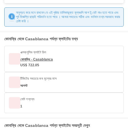
অনুগ্রহ করে মনে রাখবেন যে এই পৃষ্ঠায় তালিকাভুক্ত মূল্যগুলি আপ টু ডেট নাও হতে পারে এবং
পূর্ব বিজ্ঞপ্তি ছাড়াই পরিবর্তন হতে পারে । আমরা সবচেয়ে সঠিক এবং বর্তমান তথ্য সরবরাহ করার
চেষ্টা করি ।
কোনাক্রি থেকে Casablanca পর্যন্ত ফ্লাইটের তথ্য
এক্সক্লুসিভ ফ্লাইট ডিল
কোনাক্রি - Casablanca
US$ 722.05
টিকিটের সবচেয়ে কম মূল্যের মাস
আগস্ট
মোট গন্তব্য
1
কোনাক্রি থেকে Casablanca পর্যন্ত ফ্লাইটের সময়সূচী দেখুন