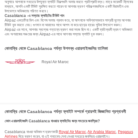
অনুসারে আপনাকে সবচেয়ে উপযুক্ত ফ্লাইট বিকল্পগুলি অফার করতে প্রতিশ্রুতিবদ্ধ। মাত্র কয়েকটি ক্লিকের
মাধ্যমে, আপনি একটি টিকিট সুরক্ষিত করতে পারেন যা আপনার ভ্রমণ পরিকল্পনাগুলিকে একটি বিরামহীন এবং
উপভোগ্য অভিজ্ঞতায় পরিণত করবে।
Casablanca -এ সস্তার ফ্লাইটের টিকিট পান
Airpaz একচেটিয়া ডিল এবং বিশেষ অফার প্রদান করে, যা আপনাকে অবিশ্বাস্যভাবে সাশ্রয়ী মূল্যে আপনার
টিকিট বুক করতে দেয়। গুণমান বা আরামের সাথে আপস না করে ছাড়ের হারের সুবিধা উপভোগ করুন।
Airpaz এর সাথে, আপনার স্বপ্নের গন্তব্যে ভ্রমণ করা সহজ ছিল না। একটি ব্যতিক্রমী ভ্রমণ অভিজ্ঞতা
এবং অপরাজেয় সঞ্চয়ের জন্য Airpaz-এর সাথে আপনার সস্তার ফ্লাইট বুক করুন।
কোনাক্রি থেকে Casablanca পর্যন্ত উপলব্ধ এয়ারলাইনগুলির তালিকা
Royal Air Maroc
কোনাক্রি থেকে Casablanca পর্যন্ত ফ্লাইট সম্পর্কে প্রায়শই জিজ্ঞাসিত প্রশ্নাবলী
কোন এয়ারলাইনগুলি Casablanca যাওয়ার ফ্লাইটের জন্য সবচেয়ে জনপ্রিয়?
Casablanca যাওয়া অধিকাংশ ভ্রমণকারী
Royal Air Maroc
,
Air Arabia Maroc
,
Pegasus
Airlines
দিয়ে ভ্রমণ করেন, যা এই গন্তব্যে সেবা দেওয়া সবচেয়ে জনপ্রিয় এয়ারলাইন।