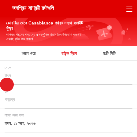
জনপ্রিয় সাশ্রয়ী রুটগুলি
কোনাক্রি থেকে Casablanca পর্যন্ত সস্তা ফ্লাইট
খুঁজুন
আপনার পছন্দের গন্তব্যে এক্সক্লুসিভ বিমান ডিল উপভোগ করুন।
এখনই বুকিং শুরু করুন!
ওয়ান ওয়ে
রাউন্ড ট্রিপ
মাল্টি সিটি
থেকে
উৎস
তে
গন্তব্য
যাত্রা শুরুর সময়
মঙ্গল, ১১ আগ, ২০২৬