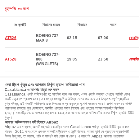
বৃহস্পতি ১৩ আগ
নং ফ্লাইট
বিমানের মডেল
বিমোচন
আসে
BOEING 737
AT526
02:15
07:00
কোনাক্র
MAX 8
BOEING 737-
AT528
800
19:05
23:50
কোনাক্র
(WINGLETS)
সেরা ট্রিপ খুঁজুন এবং আপনার নিখুঁত ভ্রমণ অভিজ্ঞতা পান
Casablanca এ আপনার যাত্রা শুরু করুন
Casablanca একটি অবিস্মরণীয় দু: সাহসিক কাজ শুরু করুন, এমন একটি গন্তব্য যেখানে প্রতিটি কোণ
একটি নতুন গল্প প্রকাশ করে। এর সমৃদ্ধ সাংস্কৃতিক ঐতিহ্য থেকে শুরু করে এর উত্তেজনাপূর্ণ প্রাকৃতিক
দৃশ্য পর্যন্ত, এই শহরটি আবিষ্কার এবং বিস্ময়ের জন্য অফুরন্ত সুযোগ সরবরাহ করে। কল্পনা করুন যে আপনি
প্রাণবন্ত রাস্তায় ঘুরে বেড়াচ্ছেন, স্থানীয় খাবারের স্বাদ নিচ্ছেন এবং শহরের অনন্য আকর্ষণে নিমজ্জিত
হচ্ছেন। কোনাক্রি থেকে আপনার যাত্রা শুরু করুন, এবং আপনার যাত্রা অবিস্মরণীয় করতে নিখুঁত ফ্লাইট টিকিট
খুঁজুন।
আপনার অভিজ্ঞ ভ্রমণ সঙ্গী হিসাবে Airpaz
Airpaz-এর মাধ্যমে, আপনি সহজেই কোনাক্রি থেকে Casablanca পর্যন্ত ফ্লাইট টিকিট বুক করতে
পারেন। 2011 সাল থেকে একজন অনলাইন ট্রাভেল এজেন্ট হিসেবে, আমরা বুঝি যে প্রত্যেক ভ্রমণকারী
ভিন্ন কিছু চায়, তা আরাম, গতি বা সামর্থ্য যাই হোক না কেন। এ কারণেই Airpaz আপনার প্রয়োজন