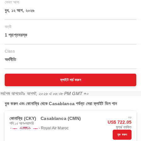
ফেরত আসা
বুধ, ১২ আগ, ২০২৬
যাত্রী
1 প্রাপ্তবয়স্ক
Class
অর্থনীতি
ফ্লাইট সার্চ করুন
সর্বশেষ আপডেট
৯ আগস্ট, ২০২৬ এ ০৬:৩৮ PM GMT +০
বুক করুন এবং কোনাক্রি থেকে Casablanca পর্যন্ত সেরা ফ্লাইট ডিল পান
কোনাক্রি (CKY)
Casablanca (CMN)
শুরু
US$ 722.05
শনি ১৫ আগ
সরাসরি
মূল্য/ ব্যক্তি
Royal Air Maroc
বুক করুন