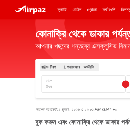
ফ্লাইট
হোটেল
প্রোমো
অর্ডারগুলি
ডিলসম
কোনাক্রি থেকে ডাকার পর্যন্ত
আপনার পছন্দের গন্তব্যে এক্সক্লুসিভ ব
রাউন্ড ট্রিপ
1 প্যাসেঞ্জার
অর্থনীতি
থেকে
সর্বশেষ আপডেট
২১ জুলাই, ২০২৬ এ ০৯:০১ PM GMT +০
বুক করুন এবং কোনাক্রি থেকে ডাকার পর্য