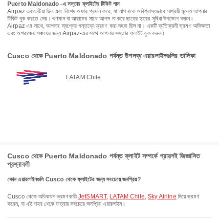
Puerto Maldonado -এ সস্তার ফ্লাইটের টিকিট পান
Airpaz একচেটিয়া ডিল এবং বিশেষ অফার প্রদান করে, যা আপনাকে অবিশ্বাস্যভাবে সাশ্রয়ী মূল্যে আপনার
টিকিট বুক করতে দেয়। গুণমান বা আরামের সাথে আপস না করে ছাড়ের হারের সুবিধা উপভোগ করুন।
Airpaz এর সাথে, আপনার স্বপ্নের গন্তব্যে ভ্রমণ করা সহজ ছিল না। একটি ব্যতিক্রমী ভ্রমণ অভিজ্ঞতা
এবং অপরাজেয় সঞ্চয়ের জন্য Airpaz-এর সাথে আপনার সস্তার ফ্লাইট বুক করুন।
Cusco থেকে Puerto Maldonado পর্যন্ত উপলব্ধ এয়ারলাইনগুলির তালিকা
LATAM Chile
Cusco থেকে Puerto Maldonado পর্যন্ত ফ্লাইট সম্পর্কে প্রায়শই জিজ্ঞাসিত
প্রশ্নাবলী
কোন এয়ারলাইনগুলি Cusco থেকে ফ্লাইটের জন্য সবচেয়ে জনপ্রিয়?
Cusco থেকে অধিকাংশ ভ্রমণকারী
JetSMART
,
LATAM Chile
,
Sky Airline
দিয়ে ভ্রমণ
করেন, যা এই শহর থেকে যাত্রার সবচেয়ে জনপ্রিয় এয়ারলাইন।