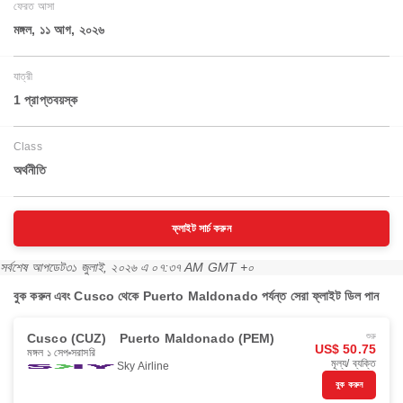
ফেরত আসা
মঙ্গল, ১১ আগ, ২০২৬
যাত্রী
1 প্রাপ্তবয়স্ক
Class
অর্থনীতি
ফ্লাইট সার্চ করুন
সর্বশেষ আপডেট
৩১ জুলাই, ২০২৬ এ ০৭:৩৭ AM GMT +০
বুক করুন এবং Cusco থেকে Puerto Maldonado পর্যন্ত সেরা ফ্লাইট ডিল পান
Cusco (CUZ)
Puerto Maldonado (PEM)
শুরু
US$ 50.75
মঙ্গল ১ সেপ
সরাসরি
মূল্য/ ব্যক্তি
Sky Airline
বুক করুন