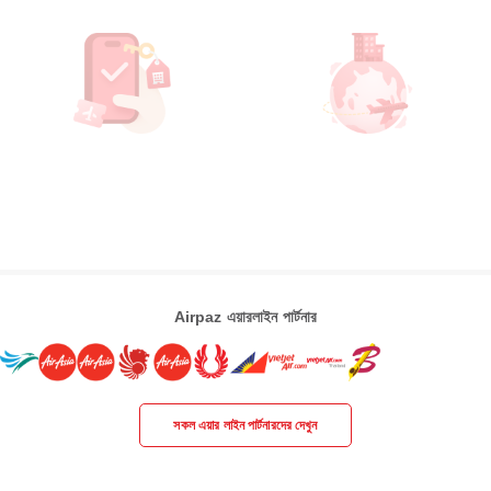
Airpaz এয়ারলাইন পার্টনার
সকল এয়ার লাইন পার্টনারদের দেখুন