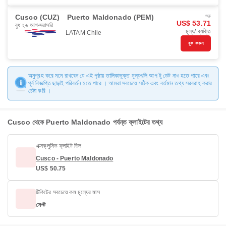
Cusco (CUZ)
Puerto Maldonado (PEM)
শুরু
US$ 53.71
বুধ ২৬ আগ
সরাসরি
মূল্য/ ব্যক্তি
LATAM Chile
বুক করুন
অনুগ্রহ করে মনে রাখবেন যে এই পৃষ্ঠায় তালিকাভুক্ত মূল্যগুলি আপ টু ডেট নাও হতে পারে এবং
পূর্ব বিজ্ঞপ্তি ছাড়াই পরিবর্তন হতে পারে । আমরা সবচেয়ে সঠিক এবং বর্তমান তথ্য সরবরাহ করার
চেষ্টা করি ।
Cusco থেকে Puerto Maldonado পর্যন্ত ফ্লাইটের তথ্য
এক্সক্লুসিভ ফ্লাইট ডিল
Cusco - Puerto Maldonado
US$ 50.75
টিকিটের সবচেয়ে কম মূল্যের মাস
সেপ্ট