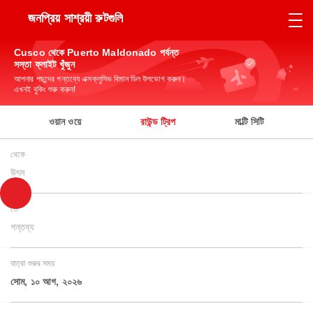
জনপ্রিয় সাশ্রয়ী রুটগুলি
Cusco থেকে Puerto Maldonado পর্যন্ত
সস্তা ফ্লাইট খুঁজুন
আপনার পছন্দের গন্তব্যে এক্সক্লুসিভ বিমান ডিল উপভোগ করুন।
এখনই বুকিং শুরু করুন!
ওয়ান ওয়ে
রাউন্ড ট্রিপ
মাল্টি সিটি
থেকে
উৎস
তে
গন্তব্য
যাত্রা শুরুর সময়
সোম, ১০ আগ, ২০২৬