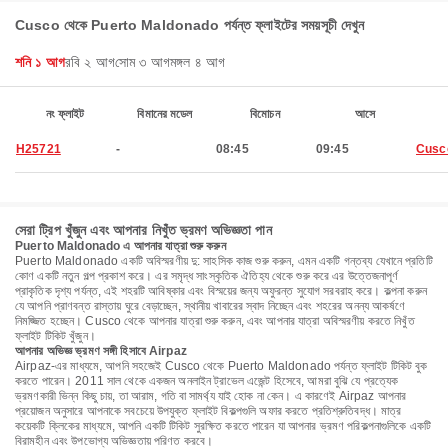
Cusco থেকে Puerto Maldonado পর্যন্ত ফ্লাইটের সময়সূচী দেখুন
শনি ১ আগ
রবি ২ আগ
সোম ৩ আগ
মঙ্গল ৪ আগ
নং ফ্লাইট
বিমানের মডেল
বিমোচন
আসে
H25721
-
08:45
09:45
Cusc
সেরা ট্রিপ খুঁজুন এবং আপনার নিখুঁত ভ্রমণ অভিজ্ঞতা পান
Puerto Maldonado এ আপনার যাত্রা শুরু করুন
Puerto Maldonado একটি অবিস্মরণীয় দু: সাহসিক কাজ শুরু করুন, এমন একটি গন্তব্য যেখানে প্রতিটি
কোণ একটি নতুন গল্প প্রকাশ করে। এর সমৃদ্ধ সাংস্কৃতিক ঐতিহ্য থেকে শুরু করে এর উত্তেজনাপূর্ণ
প্রাকৃতিক দৃশ্য পর্যন্ত, এই শহরটি আবিষ্কার এবং বিস্ময়ের জন্য অফুরন্ত সুযোগ সরবরাহ করে। কল্পনা করুন
যে আপনি প্রাণবন্ত রাস্তায় ঘুরে বেড়াচ্ছেন, স্থানীয় খাবারের স্বাদ নিচ্ছেন এবং শহরের অনন্য আকর্ষণে
নিমজ্জিত হচ্ছেন। Cusco থেকে আপনার যাত্রা শুরু করুন, এবং আপনার যাত্রা অবিস্মরণীয় করতে নিখুঁত
ফ্লাইট টিকিট খুঁজুন।
আপনার অভিজ্ঞ ভ্রমণ সঙ্গী হিসাবে Airpaz
Airpaz-এর মাধ্যমে, আপনি সহজেই Cusco থেকে Puerto Maldonado পর্যন্ত ফ্লাইট টিকিট বুক
করতে পারেন। 2011 সাল থেকে একজন অনলাইন ট্রাভেল এজেন্ট হিসেবে, আমরা বুঝি যে প্রত্যেক
ভ্রমণকারী ভিন্ন কিছু চায়, তা আরাম, গতি বা সামর্থ্য যাই হোক না কেন। এ কারণেই Airpaz আপনার
প্রয়োজন অনুসারে আপনাকে সবচেয়ে উপযুক্ত ফ্লাইট বিকল্পগুলি অফার করতে প্রতিশ্রুতিবদ্ধ। মাত্র
কয়েকটি ক্লিকের মাধ্যমে, আপনি একটি টিকিট সুরক্ষিত করতে পারেন যা আপনার ভ্রমণ পরিকল্পনাগুলিকে একটি
বিরামহীন এবং উপভোগ্য অভিজ্ঞতায় পরিণত করবে।