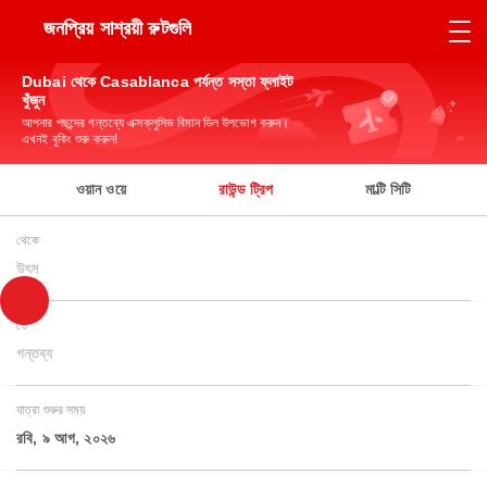
জনপ্রিয় সাশ্রয়ী রুটগুলি
Dubai থেকে Casablanca পর্যন্ত সস্তা ফ্লাইট
খুঁজুন
আপনার পছন্দের গন্তব্যে এক্সক্লুসিভ বিমান ডিল উপভোগ করুন।
এখনই বুকিং শুরু করুন!
ওয়ান ওয়ে
রাউন্ড ট্রিপ
মাল্টি সিটি
থেকে
উৎস
তে
গন্তব্য
যাত্রা শুরুর সময়
রবি, ৯ আগ, ২০২৬