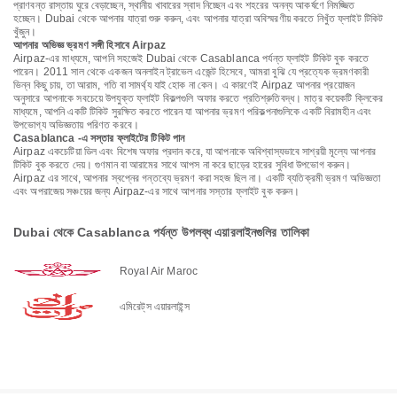
প্রাণবন্ত রাস্তায় ঘুরে বেড়াচ্ছেন, স্থানীয় খাবারের স্বাদ নিচ্ছেন এবং শহরের অনন্য আকর্ষণে নিমজ্জিত
হচ্ছেন। Dubai থেকে আপনার যাত্রা শুরু করুন, এবং আপনার যাত্রা অবিস্মরণীয় করতে নিখুঁত ফ্লাইট টিকিট
খুঁজুন।
আপনার অভিজ্ঞ ভ্রমণ সঙ্গী হিসাবে Airpaz
Airpaz-এর মাধ্যমে, আপনি সহজেই Dubai থেকে Casablanca পর্যন্ত ফ্লাইট টিকিট বুক করতে
পারেন। 2011 সাল থেকে একজন অনলাইন ট্রাভেল এজেন্ট হিসেবে, আমরা বুঝি যে প্রত্যেক ভ্রমণকারী
ভিন্ন কিছু চায়, তা আরাম, গতি বা সামর্থ্য যাই হোক না কেন। এ কারণেই Airpaz আপনার প্রয়োজন
অনুসারে আপনাকে সবচেয়ে উপযুক্ত ফ্লাইট বিকল্পগুলি অফার করতে প্রতিশ্রুতিবদ্ধ। মাত্র কয়েকটি ক্লিকের
মাধ্যমে, আপনি একটি টিকিট সুরক্ষিত করতে পারেন যা আপনার ভ্রমণ পরিকল্পনাগুলিকে একটি বিরামহীন এবং
উপভোগ্য অভিজ্ঞতায় পরিণত করবে।
Casablanca -এ সস্তার ফ্লাইটের টিকিট পান
Airpaz একচেটিয়া ডিল এবং বিশেষ অফার প্রদান করে, যা আপনাকে অবিশ্বাস্যভাবে সাশ্রয়ী মূল্যে আপনার
টিকিট বুক করতে দেয়। গুণমান বা আরামের সাথে আপস না করে ছাড়ের হারের সুবিধা উপভোগ করুন।
Airpaz এর সাথে, আপনার স্বপ্নের গন্তব্যে ভ্রমণ করা সহজ ছিল না। একটি ব্যতিক্রমী ভ্রমণ অভিজ্ঞতা
এবং অপরাজেয় সঞ্চয়ের জন্য Airpaz-এর সাথে আপনার সস্তার ফ্লাইট বুক করুন।
Dubai থেকে Casablanca পর্যন্ত উপলব্ধ এয়ারলাইনগুলির তালিকা
Royal Air Maroc
এমিরেট্‌স এয়ারলাইন্স