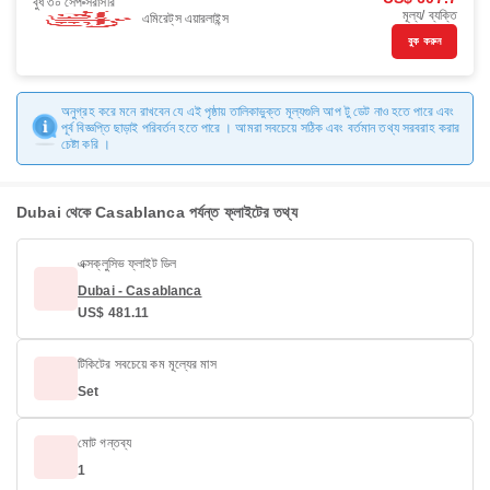
বুধ ৩০ সেপ
সরাসরি
মূল্য/ ব্যক্তি
এমিরেট্‌স এয়ারলাইন্স
বুক করুন
অনুগ্রহ করে মনে রাখবেন যে এই পৃষ্ঠায় তালিকাভুক্ত মূল্যগুলি আপ টু ডেট নাও হতে পারে এবং
পূর্ব বিজ্ঞপ্তি ছাড়াই পরিবর্তন হতে পারে । আমরা সবচেয়ে সঠিক এবং বর্তমান তথ্য সরবরাহ করার
চেষ্টা করি ।
Dubai থেকে Casablanca পর্যন্ত ফ্লাইটের তথ্য
এক্সক্লুসিভ ফ্লাইট ডিল
Dubai - Casablanca
US$ 481.11
টিকিটের সবচেয়ে কম মূল্যের মাস
Set
মোট গন্তব্য
1