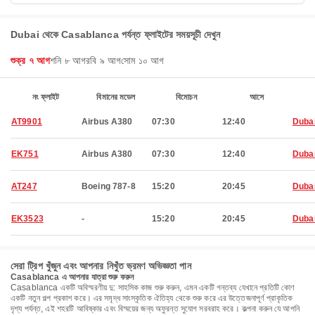
Dubai থেকে Casablanca পর্যন্ত ফ্লাইটের সময়সূচী দেখুন
শুক্র ৭ আগ
শনি ৮ আগ
রবি ৯ আগ
সোম ১০ আগ
নং ফ্লাইট
বিমানের মডেল
বিমোচন
আসে
AT9901
Airbus A380
07:30
12:40
Duba
EK751
Airbus A380
07:30
12:40
Duba
AT247
Boeing 787-8
15:20
20:45
Duba
EK3523
-
15:20
20:45
Duba
সেরা ট্রিপ খুঁজুন এবং আপনার নিখুঁত ভ্রমণ অভিজ্ঞতা পান
Casablanca এ আপনার যাত্রা শুরু করুন
Casablanca একটি অবিস্মরণীয় দু: সাহসিক কাজ শুরু করুন, এমন একটি গন্তব্য যেখানে প্রতিটি কোণ
একটি নতুন গল্প প্রকাশ করে। এর সমৃদ্ধ সাংস্কৃতিক ঐতিহ্য থেকে শুরু করে এর উত্তেজনাপূর্ণ প্রাকৃতিক
দৃশ্য পর্যন্ত, এই শহরটি আবিষ্কার এবং বিস্ময়ের জন্য অফুরন্ত সুযোগ সরবরাহ করে। কল্পনা করুন যে আপনি