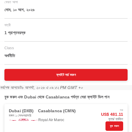
ফেরত আসা
সোম, ১০ আগ, ২০২৬
যাত্রী
1 প্রাপ্তবয়স্ক
Class
অর্থনীতি
ফ্লাইট সার্চ করুন
সর্বশেষ আপডেট
৬ আগস্ট, ২০২৬ এ ০৯:৫২ PM GMT +০
বুক করুন এবং Dubai থেকে Casablanca পর্যন্ত সেরা ফ্লাইট ডিল পান
Dubai (DXB)
Casablanca (CMN)
শুরু
US$ 481.11
মঙ্গল ১ সেপ
সরাসরি
মূল্য/ ব্যক্তি
Royal Air Maroc
বুক করুন