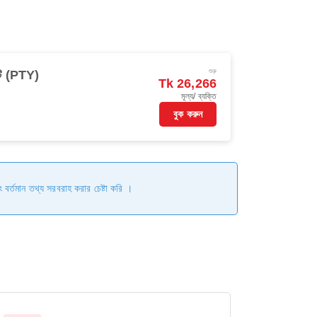
শুরু
িটি (PTY)
Tk 26,266
মূল্য/ ব্যক্তি
বুক করুন
ং বর্তমান তথ্য সরবরাহ করার চেষ্টা করি ।