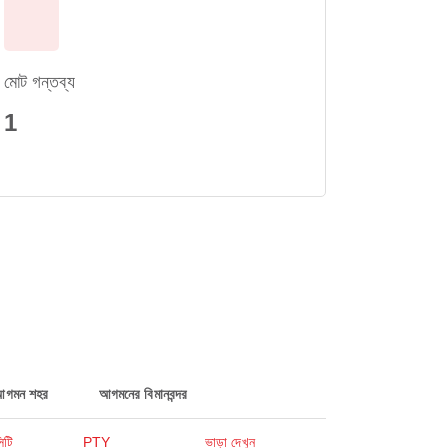
মোট গন্তব্য
1
আগমন শহর
আগমনের বিমানবন্দর
িটি
PTY
ভাড়া দেখুন