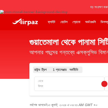
বড় সংরক্ষণ করু
ফ্লাইট
হোটেল
প্রোমো
অর্ডারগুলি
ডিলসম
গুয়াতেমালা থেকে পানামা সিটি
আপনার পছন্দের গন্তব্যে এক্সক্লুসিভ ব
রাউন্ড ট্রিপ
1 প্যাসেঞ্জার
অর্থনীতি
থেকে
সর্বশেষ আপডেট
১৩ জুলাই, ২০২৬ এ ০৬:৩১ AM GMT +০