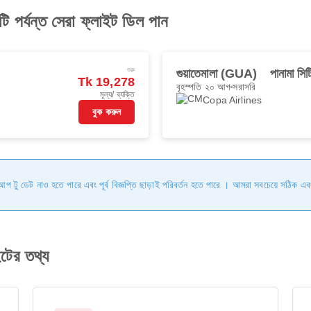
টি পর্যন্ত সেরা ফ্লাইট ডিল পান
শুরু
গুয়াতেমালা (GUA)
পানামা স
Tk 19,278
বৃহস্পতি ২০ আগ
সরাসরি
মূল্য/ ব্যক্তি
Copa Airlines
বুক করুন
ি আপ টু ডেট নাও হতে পারে এবং পূর্ব বিজ্ঞপ্তি ছাড়াই পরিবর্তন হতে পারে । আমরা সবচেয়ে সঠিক এব
ইটের তথ্য