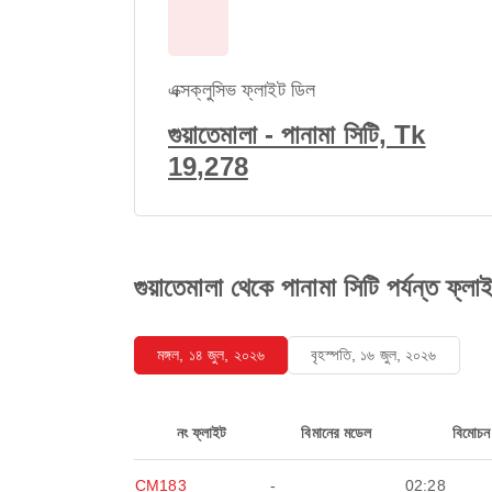
এক্সক্লুসিভ ফ্লাইট ডিল
গুয়াতেমালা - পানামা সিটি, Tk
19,278
গুয়াতেমালা থেকে পানামা সিটি পর্যন্ত ফ্লা
মঙ্গল, ১৪ জুল, ২০২৬
বৃহস্পতি, ১৬ জুল, ২০২৬
নং ফ্লাইট
বিমানের মডেল
বিমোচন
CM183
-
02:28