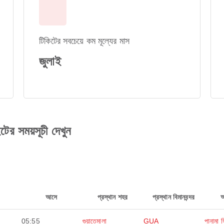
টিকিটের সবচেয়ে কম মূল্যের মাস
জুলাই
ইটের সময়সূচী দেখুন
আসে
প্রস্থান শহর
প্রস্থান বিমানবন্দর
05:55
গুয়াতেমালা
GUA
পানামা স