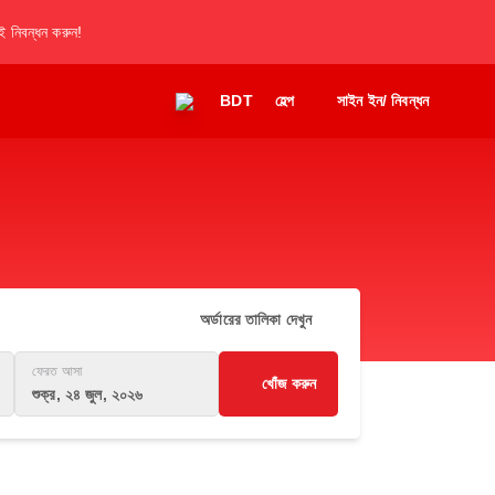
 নিবন্ধন করুন!
BDT
হেল্প
সাইন ইন/ নিবন্ধন
অর্ডারের তালিকা দেখুন
ফেরত আসা
খোঁজ করুন
শুক্র, ২৪ জুল, ২০২৬