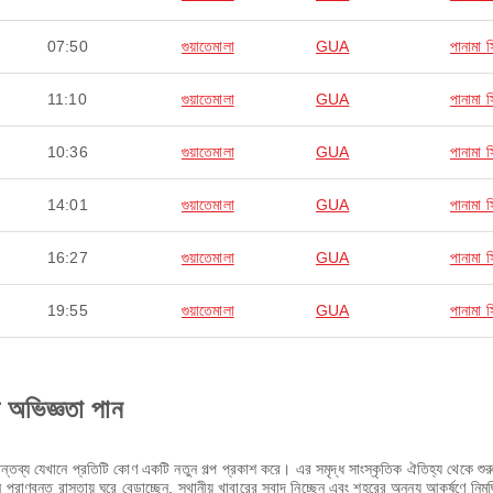
07:50
গুয়াতেমালা
GUA
পানামা স
11:10
গুয়াতেমালা
GUA
পানামা স
10:36
গুয়াতেমালা
GUA
পানামা স
14:01
গুয়াতেমালা
GUA
পানামা স
16:27
গুয়াতেমালা
GUA
পানামা স
19:55
গুয়াতেমালা
GUA
পানামা স
ণ অভিজ্ঞতা পান
ন্তব্য যেখানে প্রতিটি কোণ একটি নতুন গল্প প্রকাশ করে। এর সমৃদ্ধ সাংস্কৃতিক ঐতিহ্য থেকে শুরু
্রাণবন্ত রাস্তায় ঘুরে বেড়াচ্ছেন, স্থানীয় খাবারের স্বাদ নিচ্ছেন এবং শহরের অনন্য আকর্ষণে নি