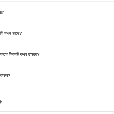
লো?
াইট কখন ছাড়ে?
্রতিকতম বিমানটি কখন ছাড়বে?
কতক্ষণ?
ট