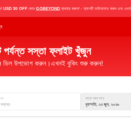
ন!
USD 30 OFF
কোড
GOBEYOND
ব্যবহার করুন! - অ্যাপটি ডাউনলোড করুন এবং এখনই
ূহ
 পর্যন্ত সস্তা ফ্লাইট খুঁজুন
িমান ডিল উপভোগ করুন।এখনই বুকিং শুরু করুন!
তে
যাত্রা শুরুর সময়
বৃহস্পতি, ২৩ জুল, ২০২৬