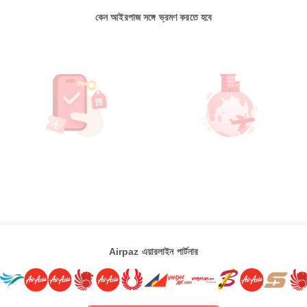
কেন আইরপাজ সঙ্গে ভ্রমণ করতে হবে
Airpaz এয়ারলাইন পার্টনার