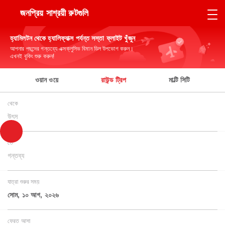
জনপ্রিয় সাশ্রয়ী রুটগুলি
হ্যামিলটন থেকে হ্যালিফ্যাক্স পর্যন্ত সস্তা ফ্লাইট খুঁজুন
আপনার পছন্দের গন্তব্যে এক্সক্লুসিভ বিমান ডিল উপভোগ করুন।
এখনই বুকিং শুরু করুন!
ওয়ান ওয়ে
রাউন্ড ট্রিপ
মাল্টি সিটি
থেকে
উৎস
তে
গন্তব্য
যাত্রা শুরুর সময়
সোম, ১০ আগ, ২০২৬
ফেরত আসা