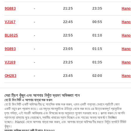
9G883
-
21:25
23:35
Hano
VJ167
-
22:45
00:55
Hano
BL6025
-
22:55
01:10
Hano
9G893
-
23:05
01:15
Hano
VJ169
-
23:25
01:35
Hano
QH283
-
23:45
02:00
Hano
সেরা ট্রিপ খুঁজুন এবং আপনার নিখুঁত ভ্রমণ অভিজ্ঞতা পান
হো চি মিন সিটি এ আপনার যাত্রা শুরু করুন
হো চি মিন সিটি একটি অবিস্মরণীয় দু: সাহসিক কাজ শুরু করুন, এমন একটি গন্তব্য যেখানে প্রতিটি কোণ
একটি নতুন গল্প প্রকাশ করে। এর সমৃদ্ধ সাংস্কৃতিক ঐতিহ্য থেকে শুরু করে এর উত্তেজনাপূর্ণ প্রাকৃতিক
দৃশ্য পর্যন্ত, এই শহরটি আবিষ্কার এবং বিস্ময়ের জন্য অফুরন্ত সুযোগ সরবরাহ করে। কল্পনা করুন যে আপনি
প্রাণবন্ত রাস্তায় ঘুরে বেড়াচ্ছেন, স্থানীয় খাবারের স্বাদ নিচ্ছেন এবং শহরের অনন্য আকর্ষণে নিমজ্জিত
হচ্ছেন। Hanoi থেকে আপনার যাত্রা শুরু করুন, এবং আপনার যাত্রা অবিস্মরণীয় করতে নিখুঁত ফ্লাইট টিকিট
খুঁজুন।
আপনার অভিজ্ঞ ভ্রমণ সঙ্গী হিসাবে Airpaz