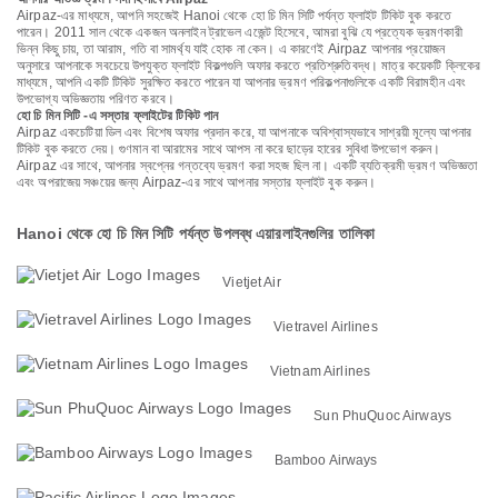
Airpaz-এর মাধ্যমে, আপনি সহজেই Hanoi থেকে হো চি মিন সিটি পর্যন্ত ফ্লাইট টিকিট বুক করতে
পারেন। 2011 সাল থেকে একজন অনলাইন ট্রাভেল এজেন্ট হিসেবে, আমরা বুঝি যে প্রত্যেক ভ্রমণকারী
ভিন্ন কিছু চায়, তা আরাম, গতি বা সামর্থ্য যাই হোক না কেন। এ কারণেই Airpaz আপনার প্রয়োজন
অনুসারে আপনাকে সবচেয়ে উপযুক্ত ফ্লাইট বিকল্পগুলি অফার করতে প্রতিশ্রুতিবদ্ধ। মাত্র কয়েকটি ক্লিকের
মাধ্যমে, আপনি একটি টিকিট সুরক্ষিত করতে পারেন যা আপনার ভ্রমণ পরিকল্পনাগুলিকে একটি বিরামহীন এবং
উপভোগ্য অভিজ্ঞতায় পরিণত করবে।
হো চি মিন সিটি -এ সস্তার ফ্লাইটের টিকিট পান
Airpaz একচেটিয়া ডিল এবং বিশেষ অফার প্রদান করে, যা আপনাকে অবিশ্বাস্যভাবে সাশ্রয়ী মূল্যে আপনার
টিকিট বুক করতে দেয়। গুণমান বা আরামের সাথে আপস না করে ছাড়ের হারের সুবিধা উপভোগ করুন।
Airpaz এর সাথে, আপনার স্বপ্নের গন্তব্যে ভ্রমণ করা সহজ ছিল না। একটি ব্যতিক্রমী ভ্রমণ অভিজ্ঞতা
এবং অপরাজেয় সঞ্চয়ের জন্য Airpaz-এর সাথে আপনার সস্তার ফ্লাইট বুক করুন।
Hanoi থেকে হো চি মিন সিটি পর্যন্ত উপলব্ধ এয়ারলাইনগুলির তালিকা
Vietjet Air
Vietravel Airlines
Vietnam Airlines
Sun PhuQuoc Airways
Bamboo Airways