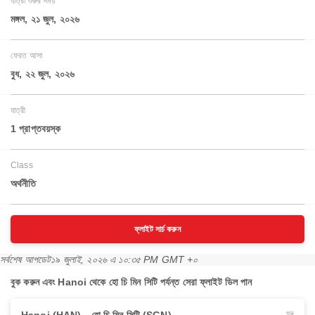
যাত্রা শুরুর সময়
মঙ্গল, ২১ জুল, ২০২৬
ফেরত আসা
বুধ, ২২ জুল, ২০২৬
যাত্রী
1 প্রাপ্তবয়স্ক
Class
অর্থনীতি
ফ্লাইট সার্চ করুন
সর্বশেষ আপডেট
১৯ জুলাই, ২০২৬ এ ১০:৩৫ PM GMT +০
বুক করুন এবং Hanoi থেকে হো চি মিন সিটি পর্যন্ত সেরা ফ্লাইট ডিল পান
শুরু