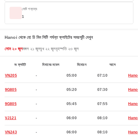
মোট গন্তব্য
1
Hanoi থেকে হো চি মিন সিটি পর্যন্ত ফ্লাইটের সময়সূচী দেখুন
সোম ২০ জুল
মঙ্গল ২১ জুল
বুধ ২২ জুল
বৃহস্পতি ২৩ জুল
নং ফ্লাইট
বিমানের মডেল
বিমোচন
আসে
VN205
-
05:00
07:10
Hano
9G805
-
05:20
07:30
Hano
9G805
-
05:45
07:55
Hano
VJ121
-
06:00
08:10
Hano
VN243
-
06:00
08:10
Hano