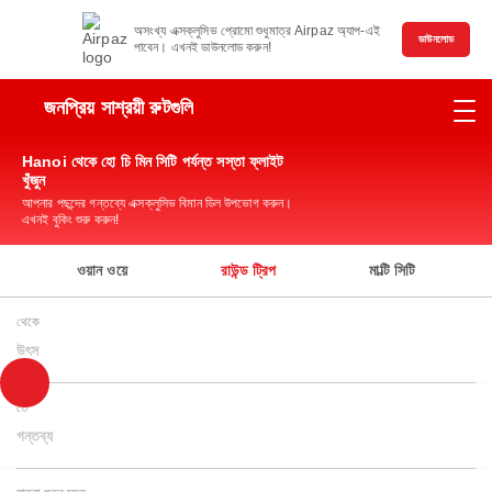
অসংখ্য এক্সক্লুসিভ প্রোমো শুধুমাত্র Airpaz অ্যাপ-এই
ডাউনলোড
পাবেন। এখনই ডাউনলোড করুন!
জনপ্রিয় সাশ্রয়ী রুটগুলি
Hanoi থেকে হো চি মিন সিটি পর্যন্ত সস্তা ফ্লাইট
খুঁজুন
আপনার পছন্দের গন্তব্যে এক্সক্লুসিভ বিমান ডিল উপভোগ করুন।
এখনই বুকিং শুরু করুন!
ওয়ান ওয়ে
রাউন্ড ট্রিপ
মাল্টি সিটি
থেকে
উৎস
তে
গন্তব্য