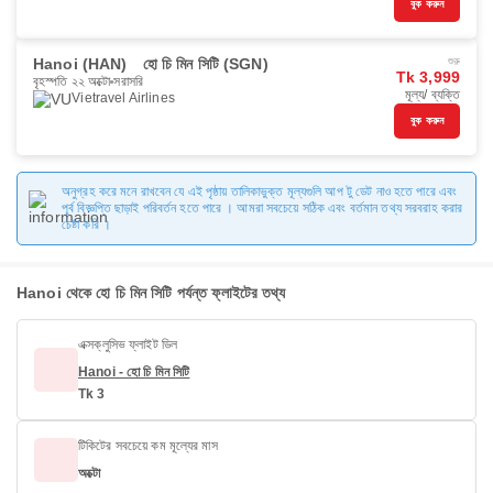
বুক করুন
Hanoi (HAN)
হো চি মিন সিটি (SGN)
শুরু
Tk 3,999
বৃহস্পতি ২২ অক্টো
সরাসরি
মূল্য/ ব্যক্তি
Vietravel Airlines
বুক করুন
অনুগ্রহ করে মনে রাখবেন যে এই পৃষ্ঠায় তালিকাভুক্ত মূল্যগুলি আপ টু ডেট নাও হতে পারে এবং
পূর্ব বিজ্ঞপ্তি ছাড়াই পরিবর্তন হতে পারে । আমরা সবচেয়ে সঠিক এবং বর্তমান তথ্য সরবরাহ করার
চেষ্টা করি ।
Hanoi থেকে হো চি মিন সিটি পর্যন্ত ফ্লাইটের তথ্য
এক্সক্লুসিভ ফ্লাইট ডিল
Hanoi - হো চি মিন সিটি
Tk 3
টিকিটের সবচেয়ে কম মূল্যের মাস
অক্টো