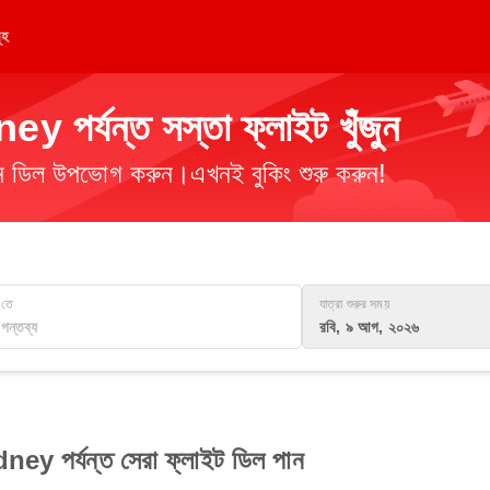
ূহ
y পর্যন্ত সস্তা ফ্লাইট খুঁজুন
িমান ডিল উপভোগ করুন।এখনই বুকিং শুরু করুন!
তে
যাত্রা শুরুর সময়
রবি, ৯ আগ, ২০২৬
ney পর্যন্ত সেরা ফ্লাইট ডিল পান