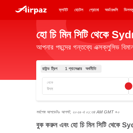
ফ্লাইট
হোটেল
প্রোমো
অর্ডারগুলি
ডিলসম
হো চি মিন সিটি থেকে Sydne
আপনার পছন্দের গন্তব্যে এক্সক্লুসিভ ব
রাউন্ড ট্রিপ
1 প্যাসেঞ্জার
অর্থনীতি
থেকে
সর্বশেষ আপডেট
৬ আগস্ট, ২০২৬ এ ০১:৩৪ AM GMT +০
বুক করুন এবং হো চি মিন সিটি থেকে Syd