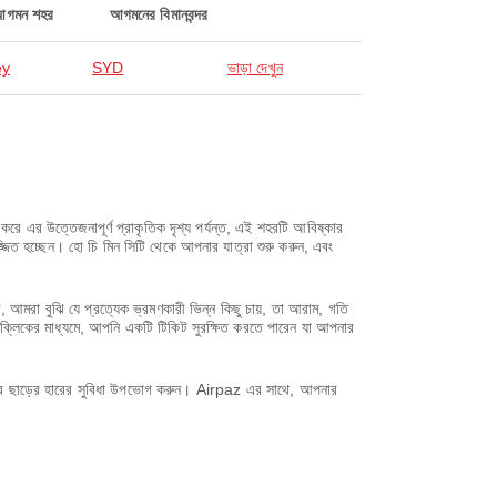
আগমন শহর
আগমনের বিমানবন্দর
ey
SYD
ভাড়া দেখুন
রে এর উত্তেজনাপূর্ণ প্রাকৃতিক দৃশ্য পর্যন্ত, এই শহরটি আবিষ্কার
মজ্জিত হচ্ছেন। হো চি মিন সিটি থেকে আপনার যাত্রা শুরু করুন, এবং
রা বুঝি যে প্রত্যেক ভ্রমণকারী ভিন্ন কিছু চায়, তা আরাম, গতি
 ক্লিকের মাধ্যমে, আপনি একটি টিকিট সুরক্ষিত করতে পারেন যা আপনার
করে ছাড়ের হারের সুবিধা উপভোগ করুন। Airpaz এর সাথে, আপনার