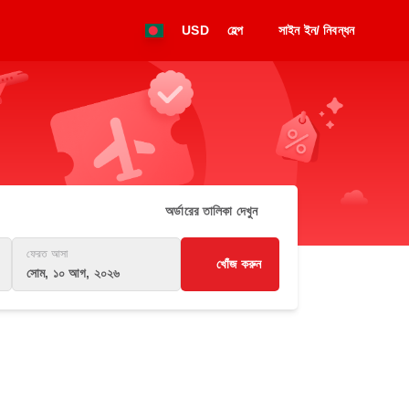
USD
হেল্প
সাইন ইন/ নিবন্ধন
অর্ডারের তালিকা দেখুন
ফেরত আসা
খোঁজ করুন
সোম, ১০ আগ, ২০২৬