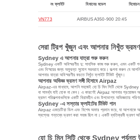
নং ফ্লাইট
বিমানের মডেল
বিমোচন
VN773
AIRBUS A350-900
20:45
সেরা ট্রিপ খুঁজুন এবং আপনার নিখুঁত ভ্রম
Sydney এ আপনার যাত্রা শুরু করুন
Sydney একটি অবিস্মরণীয় দু: সাহসিক কাজ শুরু করুন, এমন একটি গন্তব
এবং বিস্ময়ের জন্য অফুরন্ত সুযোগ সরবরাহ করে। কল্পনা করুন যে আপনি প
আপনার যাত্রা অবিস্মরণীয় করতে নিখুঁত ফ্লাইট টিকিট খুঁজুন।
আপনার অভিজ্ঞ ভ্রমণ সঙ্গী হিসাবে Airpaz
Airpaz-এর মাধ্যমে, আপনি সহজেই হো চি মিন সিটি থেকে Sydney পর্য
বা সামর্থ্য যাই হোক না কেন। এ কারণেই Airpaz আপনার প্রয়োজন অনু
ভ্রমণ পরিকল্পনাগুলিকে একটি বিরামহীন এবং উপভোগ্য অভিজ্ঞতায় পরি
Sydney -এ সস্তার ফ্লাইটের টিকিট পান
Airpaz একচেটিয়া ডিল এবং বিশেষ অফার প্রদান করে, যা আপনাকে অবি
স্বপ্নের গন্তব্যে ভ্রমণ করা সহজ ছিল না। একটি ব্যতিক্রমী ভ্রমণ 
হো চি মিন সিটি থেকে Sydney পর্যন্ত উ