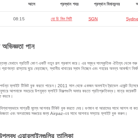
আসে
প্রস্থান শহর
প্রস্থান বিমানবন্দর
08:15
হো চি মিন সিটি
SGN
Sydn
ণ অভিজ্ঞতা পান
্য যেখানে প্রতিটি কোণ একটি নতুন গল্প প্রকাশ করে। এর সমৃদ্ধ সাংস্কৃতিক ঐতিহ্য থেকে শুরু ক
্রাণবন্ত রাস্তায় ঘুরে বেড়াচ্ছেন, স্থানীয় খাবারের স্বাদ নিচ্ছেন এবং শহরের অনন্য আকর্ষণে নি
ন্ত ফ্লাইট টিকিট বুক করতে পারেন। 2011 সাল থেকে একজন অনলাইন ট্রাভেল এজেন্ট হিসেবে, আম
সারে আপনাকে সবচেয়ে উপযুক্ত ফ্লাইট বিকল্পগুলি অফার করতে প্রতিশ্রুতিবদ্ধ। মাত্র কয়েকটি
ণত করবে।
শ্বাস্যভাবে সাশ্রয়ী মূল্যে আপনার টিকিট বুক করতে দেয়। গুণমান বা আরামের সাথে আপস না 
অভিজ্ঞতা এবং অপরাজেয় সঞ্চয়ের জন্য Airpaz-এর সাথে আপনার সস্তার ফ্লাইট বুক করুন।
পলব্ধ এয়ারলাইনগুলির তালিকা