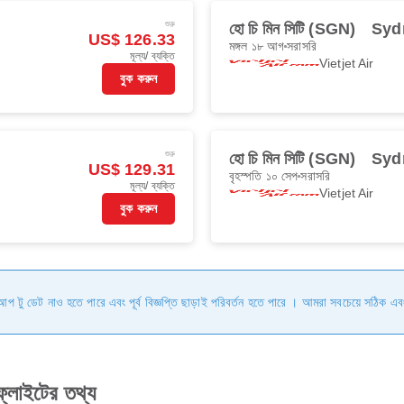
শুরু
হো চি মিন সিটি (SGN)
Syd
US$ 126.33
মঙ্গল ১৮ আগ
সরাসরি
মূল্য/ ব্যক্তি
Vietjet Air
বুক করুন
শুরু
হো চি মিন সিটি (SGN)
Syd
US$ 129.31
বৃহস্পতি ১০ সেপ
সরাসরি
মূল্য/ ব্যক্তি
Vietjet Air
বুক করুন
ি আপ টু ডেট নাও হতে পারে এবং পূর্ব বিজ্ঞপ্তি ছাড়াই পরিবর্তন হতে পারে । আমরা সবচেয়ে সঠিক এব
্লাইটের তথ্য