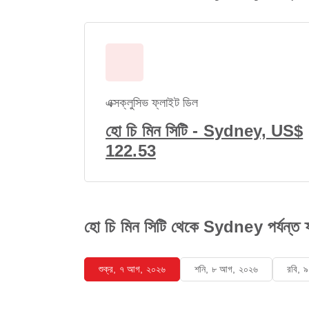
এক্সক্লুসিভ ফ্লাইট ডিল
হো চি মিন সিটি - Sydney, US$
122.53
হো চি মিন সিটি থেকে Sydney পর্যন্ত ফ্
শুক্র, ৭ আগ, ২০২৬
শনি, ৮ আগ, ২০২৬
রবি, 