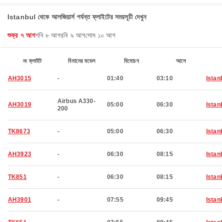
Istanbul থেকে আলজিয়ার্স পর্যন্ত ফ্লাইটের সময়সূচী দেখুন
শুক্র ৭ আগ
শনি ৮ আগ
রবি ৯ আগ
সোম ১০ আগ
নং ফ্লাইট
বিমানের মডেল
বিমোচন
আসে
AH3015
-
01:40
03:10
Istan
Airbus A330-
AH3019
05:00
06:30
Istan
200
TK8673
-
05:00
06:30
Istan
AH3923
-
06:30
08:15
Istan
TK851
-
06:30
08:15
Istan
AH3901
-
07:55
09:45
Istan