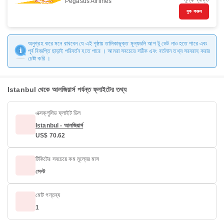
Pegasus Airlines
বুক করুন
অনুগ্রহ করে মনে রাখবেন যে এই পৃষ্ঠায় তালিকাভুক্ত মূল্যগুলি আপ টু ডেট নাও হতে পারে এবং
পূর্ব বিজ্ঞপ্তি ছাড়াই পরিবর্তন হতে পারে । আমরা সবচেয়ে সঠিক এবং বর্তমান তথ্য সরবরাহ করার
চেষ্টা করি ।
Istanbul থেকে আলজিয়ার্স পর্যন্ত ফ্লাইটের তথ্য
এক্সক্লুসিভ ফ্লাইট ডিল
Istanbul - আলজিয়ার্স
US$ 70.62
টিকিটের সবচেয়ে কম মূল্যের মাস
সেপ্ট
মোট গন্তব্য
1