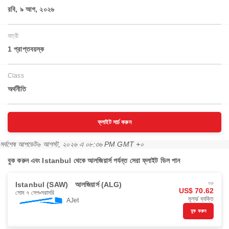
রবি, ৯ আগ, ২০২৬
যাত্রী
1 প্রাপ্তবয়স্ক
Class
অর্থনীতি
ফ্লাইট সার্চ করুন
সর্বশেষ আপডেট
৬ আগস্ট, ২০২৬ এ ০৮:৩৬ PM GMT +০
বুক করুন এবং Istanbul থেকে আলজিয়ার্স পর্যন্ত সেরা ফ্লাইট ডিল পান
Istanbul (SAW)
আলজিয়ার্স (ALG)
শুরু
US$ 70.62
সোম ৭ সেপ
সরাসরি
মূল্য/ ব্যক্তি
AJet
বুক করুন