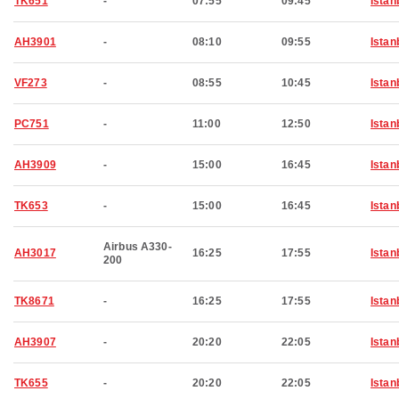
TK651
-
07:55
09:45
Istan
AH3901
-
08:10
09:55
Istan
VF273
-
08:55
10:45
Istan
PC751
-
11:00
12:50
Istan
AH3909
-
15:00
16:45
Istan
TK653
-
15:00
16:45
Istan
Airbus A330-
AH3017
16:25
17:55
Istan
200
TK8671
-
16:25
17:55
Istan
AH3907
-
20:20
22:05
Istan
TK655
-
20:20
22:05
Istan