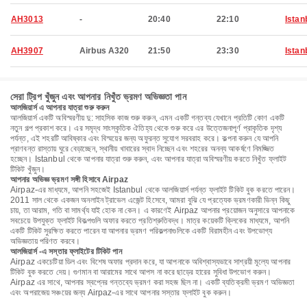
AH3013
-
20:40
22:10
Istan
AH3907
Airbus A320
21:50
23:30
Istan
সেরা ট্রিপ খুঁজুন এবং আপনার নিখুঁত ভ্রমণ অভিজ্ঞতা পান
আলজিয়ার্স এ আপনার যাত্রা শুরু করুন
আলজিয়ার্স একটি অবিস্মরণীয় দু: সাহসিক কাজ শুরু করুন, এমন একটি গন্তব্য যেখানে প্রতিটি কোণ একটি
নতুন গল্প প্রকাশ করে। এর সমৃদ্ধ সাংস্কৃতিক ঐতিহ্য থেকে শুরু করে এর উত্তেজনাপূর্ণ প্রাকৃতিক দৃশ্য
পর্যন্ত, এই শহরটি আবিষ্কার এবং বিস্ময়ের জন্য অফুরন্ত সুযোগ সরবরাহ করে। কল্পনা করুন যে আপনি
প্রাণবন্ত রাস্তায় ঘুরে বেড়াচ্ছেন, স্থানীয় খাবারের স্বাদ নিচ্ছেন এবং শহরের অনন্য আকর্ষণে নিমজ্জিত
হচ্ছেন। Istanbul থেকে আপনার যাত্রা শুরু করুন, এবং আপনার যাত্রা অবিস্মরণীয় করতে নিখুঁত ফ্লাইট
টিকিট খুঁজুন।
আপনার অভিজ্ঞ ভ্রমণ সঙ্গী হিসাবে Airpaz
Airpaz-এর মাধ্যমে, আপনি সহজেই Istanbul থেকে আলজিয়ার্স পর্যন্ত ফ্লাইট টিকিট বুক করতে পারেন।
2011 সাল থেকে একজন অনলাইন ট্রাভেল এজেন্ট হিসেবে, আমরা বুঝি যে প্রত্যেক ভ্রমণকারী ভিন্ন কিছু
চায়, তা আরাম, গতি বা সামর্থ্য যাই হোক না কেন। এ কারণেই Airpaz আপনার প্রয়োজন অনুসারে আপনাকে
সবচেয়ে উপযুক্ত ফ্লাইট বিকল্পগুলি অফার করতে প্রতিশ্রুতিবদ্ধ। মাত্র কয়েকটি ক্লিকের মাধ্যমে, আপনি
একটি টিকিট সুরক্ষিত করতে পারেন যা আপনার ভ্রমণ পরিকল্পনাগুলিকে একটি বিরামহীন এবং উপভোগ্য
অভিজ্ঞতায় পরিণত করবে।
আলজিয়ার্স -এ সস্তার ফ্লাইটের টিকিট পান
Airpaz একচেটিয়া ডিল এবং বিশেষ অফার প্রদান করে, যা আপনাকে অবিশ্বাস্যভাবে সাশ্রয়ী মূল্যে আপনার
টিকিট বুক করতে দেয়। গুণমান বা আরামের সাথে আপস না করে ছাড়ের হারের সুবিধা উপভোগ করুন।
Airpaz এর সাথে, আপনার স্বপ্নের গন্তব্যে ভ্রমণ করা সহজ ছিল না। একটি ব্যতিক্রমী ভ্রমণ অভিজ্ঞতা
এবং অপরাজেয় সঞ্চয়ের জন্য Airpaz-এর সাথে আপনার সস্তার ফ্লাইট বুক করুন।