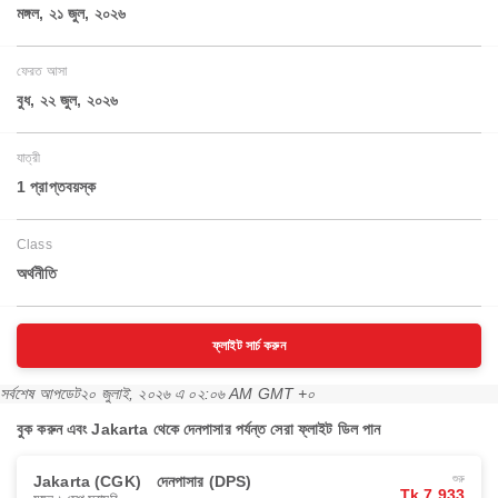
মঙ্গল, ২১ জুল, ২০২৬
ফেরত আসা
বুধ, ২২ জুল, ২০২৬
যাত্রী
1 প্রাপ্তবয়স্ক
Class
অর্থনীতি
ফ্লাইট সার্চ করুন
সর্বশেষ আপডেট
২০ জুলাই, ২০২৬ এ ০২:০৬ AM GMT +০
বুক করুন এবং Jakarta থেকে দেনপাসার পর্যন্ত সেরা ফ্লাইট ডিল পান
Jakarta (CGK)
দেনপাসার (DPS)
শুরু
Tk 7,933