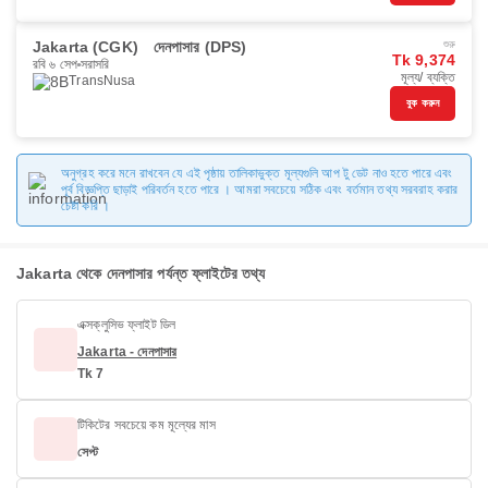
Jakarta (CGK)
দেনপাসার (DPS)
শুরু
Tk 9,374
রবি ৬ সেপ
সরাসরি
মূল্য/ ব্যক্তি
TransNusa
বুক করুন
অনুগ্রহ করে মনে রাখবেন যে এই পৃষ্ঠায় তালিকাভুক্ত মূল্যগুলি আপ টু ডেট নাও হতে পারে এবং
পূর্ব বিজ্ঞপ্তি ছাড়াই পরিবর্তন হতে পারে । আমরা সবচেয়ে সঠিক এবং বর্তমান তথ্য সরবরাহ করার
চেষ্টা করি ।
Jakarta থেকে দেনপাসার পর্যন্ত ফ্লাইটের তথ্য
এক্সক্লুসিভ ফ্লাইট ডিল
Jakarta - দেনপাসার
Tk 7
টিকিটের সবচেয়ে কম মূল্যের মাস
সেপ্ট