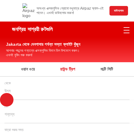
অসংখ্য এক্সক্লুসিভ প্রোমো শুধুমাত্র Airpaz অ্যাপ-এই
ডাউনলোড
পাবেন। এখনই ডাউনলোড করুন!
জনপ্রিয় সাশ্রয়ী রুটগুলি
Jakarta থেকে দেনপাসার পর্যন্ত সস্তা ফ্লাইট খুঁজুন
আপনার পছন্দের গন্তব্যে এক্সক্লুসিভ বিমান ডিল উপভোগ করুন।
এখনই বুকিং শুরু করুন!
ওয়ান ওয়ে
রাউন্ড ট্রিপ
মাল্টি সিটি
থেকে
উৎস
তে
গন্তব্য
যাত্রা শুরুর সময়