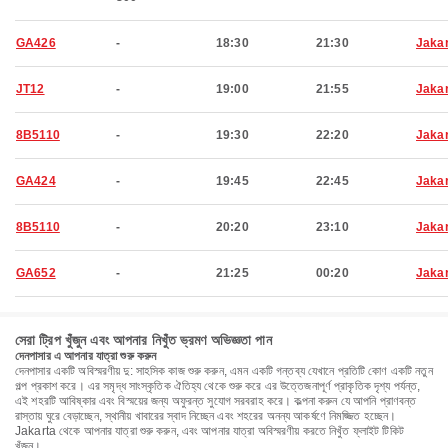
GA426
-
18:30
21:30
Jaka
JT12
-
19:00
21:55
Jaka
8B5110
-
19:30
22:20
Jaka
GA424
-
19:45
22:45
Jaka
8B5110
-
20:20
23:10
Jaka
GA652
-
21:25
00:20
Jaka
সেরা ট্রিপ খুঁজুন এবং আপনার নিখুঁত ভ্রমণ অভিজ্ঞতা পান
দেনপাসার এ আপনার যাত্রা শুরু করুন
দেনপাসার একটি অবিস্মরণীয় দু: সাহসিক কাজ শুরু করুন, এমন একটি গন্তব্য যেখানে প্রতিটি কোণ একটি নতুন
গল্প প্রকাশ করে। এর সমৃদ্ধ সাংস্কৃতিক ঐতিহ্য থেকে শুরু করে এর উত্তেজনাপূর্ণ প্রাকৃতিক দৃশ্য পর্যন্ত,
এই শহরটি আবিষ্কার এবং বিস্ময়ের জন্য অফুরন্ত সুযোগ সরবরাহ করে। কল্পনা করুন যে আপনি প্রাণবন্ত
রাস্তায় ঘুরে বেড়াচ্ছেন, স্থানীয় খাবারের স্বাদ নিচ্ছেন এবং শহরের অনন্য আকর্ষণে নিমজ্জিত হচ্ছেন।
Jakarta থেকে আপনার যাত্রা শুরু করুন, এবং আপনার যাত্রা অবিস্মরণীয় করতে নিখুঁত ফ্লাইট টিকিট
খুঁজুন।