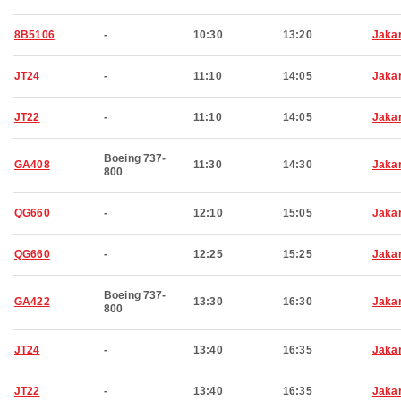
8B5106
-
10:30
13:20
Jaka
JT24
-
11:10
14:05
Jaka
JT22
-
11:10
14:05
Jaka
Boeing 737-
GA408
11:30
14:30
Jaka
800
QG660
-
12:10
15:05
Jaka
QG660
-
12:25
15:25
Jaka
Boeing 737-
GA422
13:30
16:30
Jaka
800
JT24
-
13:40
16:35
Jaka
JT22
-
13:40
16:35
Jaka