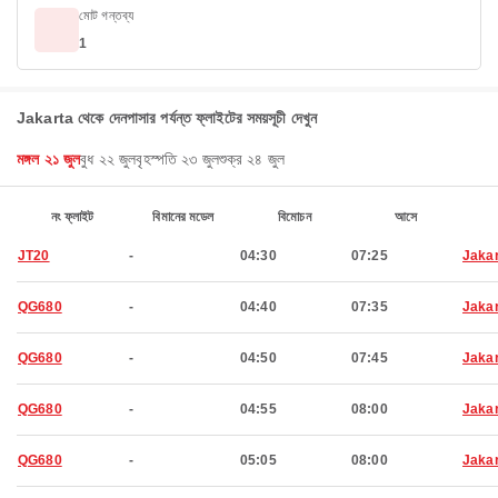
মোট গন্তব্য
1
Jakarta থেকে দেনপাসার পর্যন্ত ফ্লাইটের সময়সূচী দেখুন
মঙ্গল ২১ জুল
বুধ ২২ জুল
বৃহস্পতি ২৩ জুল
শুক্র ২৪ জুল
নং ফ্লাইট
বিমানের মডেল
বিমোচন
আসে
JT20
-
04:30
07:25
Jaka
QG680
-
04:40
07:35
Jaka
QG680
-
04:50
07:45
Jaka
QG680
-
04:55
08:00
Jaka
QG680
-
05:05
08:00
Jaka