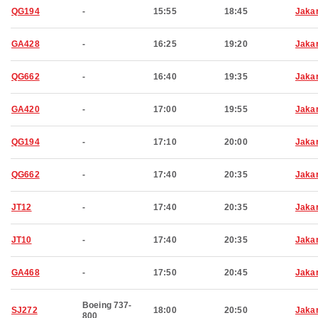
QG194
-
15:55
18:45
Jaka
GA428
-
16:25
19:20
Jaka
QG662
-
16:40
19:35
Jaka
GA420
-
17:00
19:55
Jaka
QG194
-
17:10
20:00
Jaka
QG662
-
17:40
20:35
Jaka
JT12
-
17:40
20:35
Jaka
JT10
-
17:40
20:35
Jaka
GA468
-
17:50
20:45
Jaka
Boeing 737-
SJ272
18:00
20:50
Jaka
800