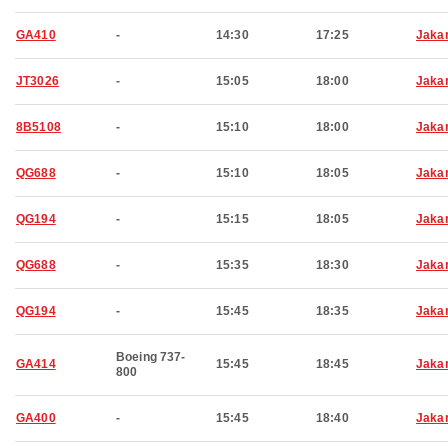
GA410
-
14:30
17:25
Jaka
JT3026
-
15:05
18:00
Jaka
8B5108
-
15:10
18:00
Jaka
QG688
-
15:10
18:05
Jaka
QG194
-
15:15
18:05
Jaka
QG688
-
15:35
18:30
Jaka
QG194
-
15:45
18:35
Jaka
Boeing 737-
GA414
15:45
18:45
Jaka
800
GA400
-
15:45
18:40
Jaka