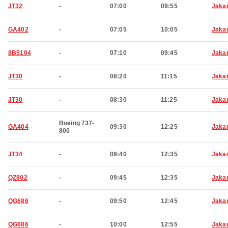
JT32
-
07:00
09:55
Jaka
GA402
-
07:05
10:05
Jaka
8B5104
-
07:10
09:45
Jaka
JT30
-
08:20
11:15
Jaka
JT30
-
08:30
11:25
Jaka
Boeing 737-
GA404
09:30
12:25
Jaka
800
JT34
-
09:40
12:35
Jaka
QZ802
-
09:45
12:35
Jaka
QG686
-
09:50
12:45
Jaka
QG686
-
10:00
12:55
Jaka