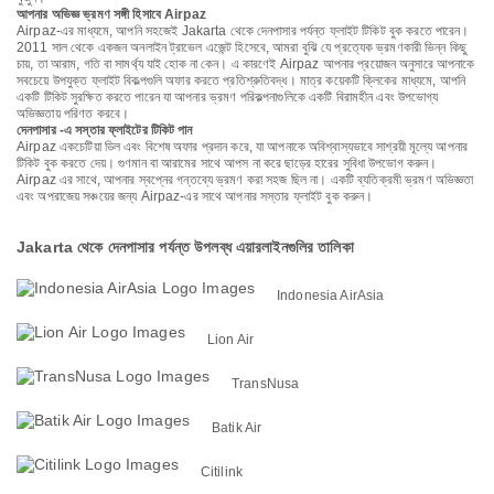
আপনার অভিজ্ঞ ভ্রমণ সঙ্গী হিসাবে Airpaz
Airpaz-এর মাধ্যমে, আপনি সহজেই Jakarta থেকে দেনপাসার পর্যন্ত ফ্লাইট টিকিট বুক করতে পারেন।
2011 সাল থেকে একজন অনলাইন ট্রাভেল এজেন্ট হিসেবে, আমরা বুঝি যে প্রত্যেক ভ্রমণকারী ভিন্ন কিছু
চায়, তা আরাম, গতি বা সামর্থ্য যাই হোক না কেন। এ কারণেই Airpaz আপনার প্রয়োজন অনুসারে আপনাকে
সবচেয়ে উপযুক্ত ফ্লাইট বিকল্পগুলি অফার করতে প্রতিশ্রুতিবদ্ধ। মাত্র কয়েকটি ক্লিকের মাধ্যমে, আপনি
একটি টিকিট সুরক্ষিত করতে পারেন যা আপনার ভ্রমণ পরিকল্পনাগুলিকে একটি বিরামহীন এবং উপভোগ্য
অভিজ্ঞতায় পরিণত করবে।
দেনপাসার -এ সস্তার ফ্লাইটের টিকিট পান
Airpaz একচেটিয়া ডিল এবং বিশেষ অফার প্রদান করে, যা আপনাকে অবিশ্বাস্যভাবে সাশ্রয়ী মূল্যে আপনার
টিকিট বুক করতে দেয়। গুণমান বা আরামের সাথে আপস না করে ছাড়ের হারের সুবিধা উপভোগ করুন।
Airpaz এর সাথে, আপনার স্বপ্নের গন্তব্যে ভ্রমণ করা সহজ ছিল না। একটি ব্যতিক্রমী ভ্রমণ অভিজ্ঞতা
এবং অপরাজেয় সঞ্চয়ের জন্য Airpaz-এর সাথে আপনার সস্তার ফ্লাইট বুক করুন।
Jakarta থেকে দেনপাসার পর্যন্ত উপলব্ধ এয়ারলাইনগুলির তালিকা
Indonesia AirAsia
Lion Air
TransNusa
Batik Air
Citilink