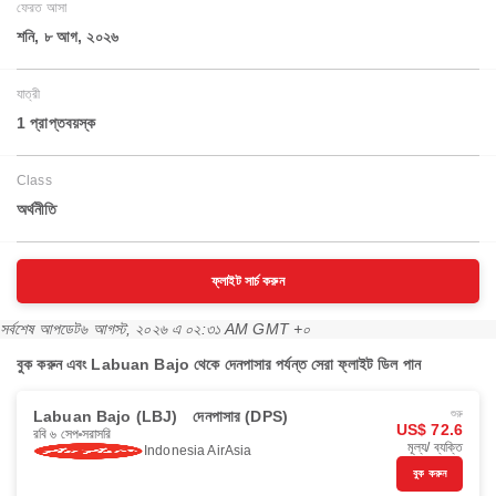
ফেরত আসা
শনি, ৮ আগ, ২০২৬
যাত্রী
1 প্রাপ্তবয়স্ক
Class
অর্থনীতি
ফ্লাইট সার্চ করুন
সর্বশেষ আপডেট
৬ আগস্ট, ২০২৬ এ ০২:৩১ AM GMT +০
বুক করুন এবং Labuan Bajo থেকে দেনপাসার পর্যন্ত সেরা ফ্লাইট ডিল পান
Labuan Bajo (LBJ)
দেনপাসার (DPS)
শুরু
US$ 72.6
রবি ৬ সেপ
সরাসরি
মূল্য/ ব্যক্তি
Indonesia AirAsia
বুক করুন