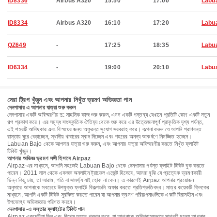
ID8336
Airbus A320
15:50
17:00
Labu
ID8334
Airbus A320
16:10
17:20
Labu
QZ649
-
17:25
18:35
Labu
ID6334
-
19:00
20:10
Labu
সেরা ট্রিপ খুঁজুন এবং আপনার নিখুঁত ভ্রমণ অভিজ্ঞতা পান
দেনপাসার এ আপনার যাত্রা শুরু করুন
দেনপাসার একটি অবিস্মরণীয় দু: সাহসিক কাজ শুরু করুন, এমন একটি গন্তব্য যেখানে প্রতিটি কোণ একটি নতুন
গল্প প্রকাশ করে। এর সমৃদ্ধ সাংস্কৃতিক ঐতিহ্য থেকে শুরু করে এর উত্তেজনাপূর্ণ প্রাকৃতিক দৃশ্য পর্যন্ত,
এই শহরটি আবিষ্কার এবং বিস্ময়ের জন্য অফুরন্ত সুযোগ সরবরাহ করে। কল্পনা করুন যে আপনি প্রাণবন্ত
রাস্তায় ঘুরে বেড়াচ্ছেন, স্থানীয় খাবারের স্বাদ নিচ্ছেন এবং শহরের অনন্য আকর্ষণে নিমজ্জিত হচ্ছেন।
Labuan Bajo থেকে আপনার যাত্রা শুরু করুন, এবং আপনার যাত্রা অবিস্মরণীয় করতে নিখুঁত ফ্লাইট
টিকিট খুঁজুন।
আপনার অভিজ্ঞ ভ্রমণ সঙ্গী হিসাবে Airpaz
Airpaz-এর মাধ্যমে, আপনি সহজেই Labuan Bajo থেকে দেনপাসার পর্যন্ত ফ্লাইট টিকিট বুক করতে
পারেন। 2011 সাল থেকে একজন অনলাইন ট্রাভেল এজেন্ট হিসেবে, আমরা বুঝি যে প্রত্যেক ভ্রমণকারী
ভিন্ন কিছু চায়, তা আরাম, গতি বা সামর্থ্য যাই হোক না কেন। এ কারণেই Airpaz আপনার প্রয়োজন
অনুসারে আপনাকে সবচেয়ে উপযুক্ত ফ্লাইট বিকল্পগুলি অফার করতে প্রতিশ্রুতিবদ্ধ। মাত্র কয়েকটি ক্লিকের
মাধ্যমে, আপনি একটি টিকিট সুরক্ষিত করতে পারেন যা আপনার ভ্রমণ পরিকল্পনাগুলিকে একটি বিরামহীন এবং
উপভোগ্য অভিজ্ঞতায় পরিণত করবে।
দেনপাসার -এ সস্তার ফ্লাইটের টিকিট পান
Airpaz একচেটিয়া ডিল এবং বিশেষ অফার প্রদান করে, যা আপনাকে অবিশ্বাস্যভাবে সাশ্রয়ী মূল্যে আপনার