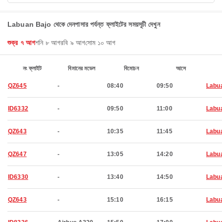
Labuan Bajo থেকে দেনপাসার পর্যন্ত ফ্লাইটের সময়সূচী দেখুন
শুক্র ৭ আগ
শনি ৮ আগ
রবি ৯ আগ
সোম ১০ আগ
নং ফ্লাইট
বিমানের মডেল
বিমোচন
আসে
QZ645
-
08:40
09:50
Labu
ID6332
-
09:50
11:00
Labu
QZ643
-
10:35
11:45
Labu
QZ647
-
13:05
14:20
Labu
ID6330
-
13:40
14:50
Labu
QZ643
-
15:10
16:15
Labu