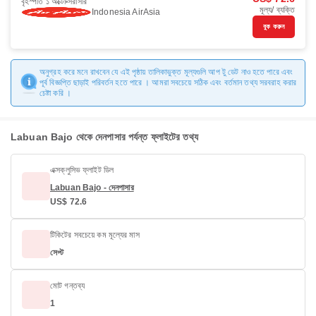
বৃহস্পতি ১ অক্টো
সরাসরি
মূল্য/ ব্যক্তি
Indonesia AirAsia
বুক করুন
অনুগ্রহ করে মনে রাখবেন যে এই পৃষ্ঠায় তালিকাভুক্ত মূল্যগুলি আপ টু ডেট নাও হতে পারে এবং
পূর্ব বিজ্ঞপ্তি ছাড়াই পরিবর্তন হতে পারে । আমরা সবচেয়ে সঠিক এবং বর্তমান তথ্য সরবরাহ করার
চেষ্টা করি ।
Labuan Bajo থেকে দেনপাসার পর্যন্ত ফ্লাইটের তথ্য
এক্সক্লুসিভ ফ্লাইট ডিল
Labuan Bajo - দেনপাসার
US$ 72.6
টিকিটের সবচেয়ে কম মূল্যের মাস
সেপ্ট
মোট গন্তব্য
1