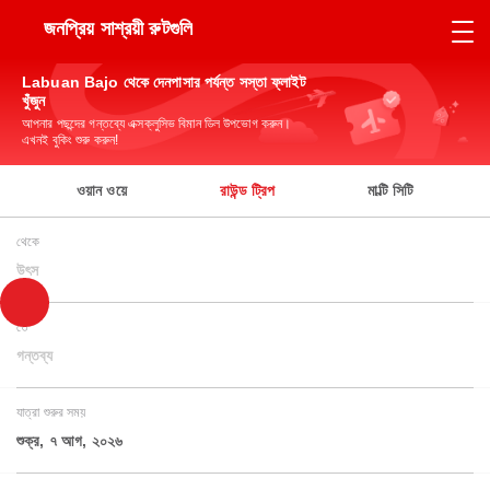
জনপ্রিয় সাশ্রয়ী রুটগুলি
Labuan Bajo থেকে দেনপাসার পর্যন্ত সস্তা ফ্লাইট
খুঁজুন
আপনার পছন্দের গন্তব্যে এক্সক্লুসিভ বিমান ডিল উপভোগ করুন।
এখনই বুকিং শুরু করুন!
ওয়ান ওয়ে
রাউন্ড ট্রিপ
মাল্টি সিটি
থেকে
উৎস
তে
গন্তব্য
যাত্রা শুরুর সময়
শুক্র, ৭ আগ, ২০২৬