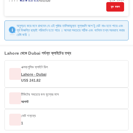
Airblue
বুক করুন
অনুগ্রহ করে মনে রাখবেন যে এই পৃষ্ঠায় তালিকাভুক্ত মূল্যগুলি আপ টু ডেট নাও হতে পারে এবং
পূর্ব বিজ্ঞপ্তি ছাড়াই পরিবর্তন হতে পারে । আমরা সবচেয়ে সঠিক এবং বর্তমান তথ্য সরবরাহ করার
চেষ্টা করি ।
Lahore থেকে Dubai পর্যন্ত ফ্লাইটের তথ্য
এক্সক্লুসিভ ফ্লাইট ডিল
Lahore - Dubai
US$ 241.82
টিকিটের সবচেয়ে কম মূল্যের মাস
আগস্ট
মোট গন্তব্য
1