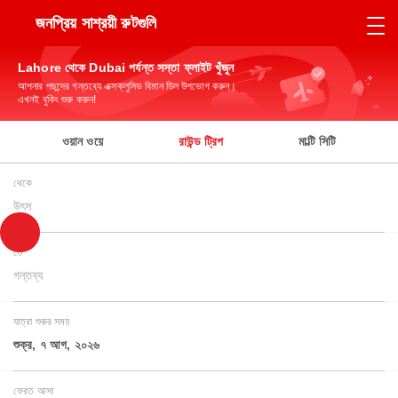
জনপ্রিয় সাশ্রয়ী রুটগুলি
Lahore থেকে Dubai পর্যন্ত সস্তা ফ্লাইট খুঁজুন
আপনার পছন্দের গন্তব্যে এক্সক্লুসিভ বিমান ডিল উপভোগ করুন।
এখনই বুকিং শুরু করুন!
ওয়ান ওয়ে
রাউন্ড ট্রিপ
মাল্টি সিটি
থেকে
উৎস
তে
গন্তব্য
যাত্রা শুরুর সময়
শুক্র, ৭ আগ, ২০২৬
ফেরত আসা