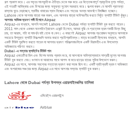
গল্প প্রকাশ করে। এর সমৃদ্ধ সাংস্কৃতিক ঐতিহ্য থেকে শুরু করে এর উত্তেজনাপূর্ণ প্রাকৃতিক দৃশ্য পর্যন্ত,
এই শহরটি আবিষ্কার এবং বিস্ময়ের জন্য অফুরন্ত সুযোগ সরবরাহ করে। কল্পনা করুন যে আপনি প্রাণবন্ত
রাস্তায় ঘুরে বেড়াচ্ছেন, স্থানীয় খাবারের স্বাদ নিচ্ছেন এবং শহরের অনন্য আকর্ষণে নিমজ্জিত হচ্ছেন।
Lahore থেকে আপনার যাত্রা শুরু করুন, এবং আপনার যাত্রা অবিস্মরণীয় করতে নিখুঁত ফ্লাইট টিকিট খুঁজুন।
আপনার অভিজ্ঞ ভ্রমণ সঙ্গী হিসাবে Airpaz
Airpaz-এর মাধ্যমে, আপনি সহজেই Lahore থেকে Dubai পর্যন্ত ফ্লাইট টিকিট বুক করতে পারেন।
2011 সাল থেকে একজন অনলাইন ট্রাভেল এজেন্ট হিসেবে, আমরা বুঝি যে প্রত্যেক ভ্রমণকারী ভিন্ন কিছু
চায়, তা আরাম, গতি বা সামর্থ্য যাই হোক না কেন। এ কারণেই Airpaz আপনার প্রয়োজন অনুসারে আপনাকে
সবচেয়ে উপযুক্ত ফ্লাইট বিকল্পগুলি অফার করতে প্রতিশ্রুতিবদ্ধ। মাত্র কয়েকটি ক্লিকের মাধ্যমে, আপনি
একটি টিকিট সুরক্ষিত করতে পারেন যা আপনার ভ্রমণ পরিকল্পনাগুলিকে একটি বিরামহীন এবং উপভোগ্য
অভিজ্ঞতায় পরিণত করবে।
Dubai -এ সস্তার ফ্লাইটের টিকিট পান
Airpaz একচেটিয়া ডিল এবং বিশেষ অফার প্রদান করে, যা আপনাকে অবিশ্বাস্যভাবে সাশ্রয়ী মূল্যে আপনার
টিকিট বুক করতে দেয়। গুণমান বা আরামের সাথে আপস না করে ছাড়ের হারের সুবিধা উপভোগ করুন।
Airpaz এর সাথে, আপনার স্বপ্নের গন্তব্যে ভ্রমণ করা সহজ ছিল না। একটি ব্যতিক্রমী ভ্রমণ অভিজ্ঞতা
এবং অপরাজেয় সঞ্চয়ের জন্য Airpaz-এর সাথে আপনার সস্তার ফ্লাইট বুক করুন।
Lahore থেকে Dubai পর্যন্ত উপলব্ধ এয়ারলাইনগুলির তালিকা
এমিরেট্‌স এয়ারলাইন্স
Airblue