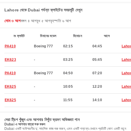
Lahore থেকে Dubai পর্যন্ত ফ্লাইটের সময়সূচী দেখুন
সোম ৩ আগ
মঙ্গল ৪ আগ
বুধ ৫ আগ
বৃহস্পতি ৬ আগ
নং ফ্লাইট
বিমানের মডেল
বিমোচন
আসে
PA410
Boeing 777
02:15
04:45
Laho
EK623
-
03:25
05:45
Laho
PA410
Boeing 777
04:50
07:20
Laho
EK625
-
10:05
12:20
Laho
EK625
-
11:55
14:10
Laho
সেরা ট্রিপ খুঁজুন এবং আপনার নিখুঁত ভ্রমণ অভিজ্ঞতা পান
Dubai এ আপনার যাত্রা শুরু করুন
Dubai একটি অবিস্মরণীয় দু: সাহসিক কাজ শুরু করুন, এমন একটি গন্তব্য যেখানে প্রতিটি কোণ একটি নতুন