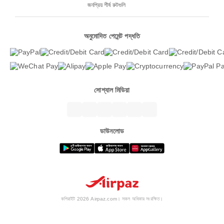
জনপ্রিয় শীর্ষ রুটগুলি
অনুমোদিত পেমেন্ট পদ্ধতি
সোশ্যাল মিডিয়া
ডাউনলোড
কপিরাইট 2026 Airpaz.com। সকল অধিকার সংরক্ষিত।