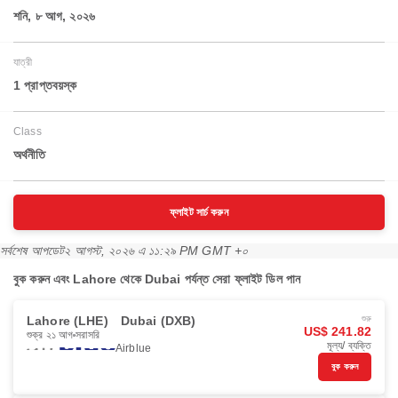
শনি, ৮ আগ, ২০২৬
যাত্রী
1 প্রাপ্তবয়স্ক
Class
অর্থনীতি
ফ্লাইট সার্চ করুন
সর্বশেষ আপডেট
২ আগস্ট, ২০২৬ এ ১১:২৯ PM GMT +০
বুক করুন এবং Lahore থেকে Dubai পর্যন্ত সেরা ফ্লাইট ডিল পান
Lahore (LHE)
Dubai (DXB)
শুরু
US$ 241.82
শুক্র ২১ আগ
সরাসরি
মূল্য/ ব্যক্তি
Airblue
বুক করুন