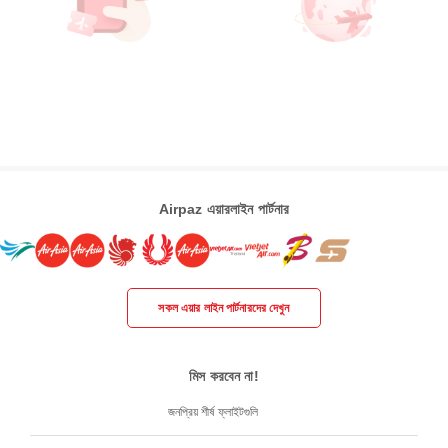
Airpaz এয়ারলাইন পার্টনার
সকল এয়ার লাইন পার্টনারদের দেখুন
মিস করবেন না!
জনপ্রিয় শীর্ষ ফ্লাইটগুলি