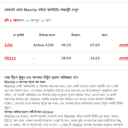
মেলবোর্ন থেকে Manila পর্যন্ত ফ্লাইটের সময়সূচী দেখুন
রবি ৯ আগ
মঙ্গল ১১ আগ
বুধ ১২ আগ
নং ফ্লাইট
বিমানের মডেল
বিমোচন
আসে
5J50
Airbus A330
00:35
07:05
মেলবোর্
PR210
-
08:00
14:25
মেলবোর্
সেরা ট্রিপ খুঁজুন এবং আপনার নিখুঁত ভ্রমণ অভিজ্ঞতা পান
Manila এ আপনার যাত্রা শুরু করুন
Manila একটি অবিস্মরণীয় দু: সাহসিক কাজ শুরু করুন, এমন একটি গন্তব্য যেখানে প্রতিটি কোণ একটি
নতুন গল্প প্রকাশ করে। এর সমৃদ্ধ সাংস্কৃতিক ঐতিহ্য থেকে শুরু করে এর উত্তেজনাপূর্ণ প্রাকৃতিক দৃশ্য
পর্যন্ত, এই শহরটি আবিষ্কার এবং বিস্ময়ের জন্য অফুরন্ত সুযোগ সরবরাহ করে। কল্পনা করুন যে আপনি
প্রাণবন্ত রাস্তায় ঘুরে বেড়াচ্ছেন, স্থানীয় খাবারের স্বাদ নিচ্ছেন এবং শহরের অনন্য আকর্ষণে নিমজ্জিত
হচ্ছেন। মেলবোর্ন থেকে আপনার যাত্রা শুরু করুন, এবং আপনার যাত্রা অবিস্মরণীয় করতে নিখুঁত ফ্লাইট টিকিট
খুঁজুন।
আপনার অভিজ্ঞ ভ্রমণ সঙ্গী হিসাবে Airpaz
Airpaz-এর মাধ্যমে, আপনি সহজেই মেলবোর্ন থেকে Manila পর্যন্ত ফ্লাইট টিকিট বুক করতে পারেন।
2011 সাল থেকে একজন অনলাইন ট্রাভেল এজেন্ট হিসেবে, আমরা বুঝি যে প্রত্যেক ভ্রমণকারী ভিন্ন কিছু
চায়, তা আরাম, গতি বা সামর্থ্য যাই হোক না কেন। এ কারণেই Airpaz আপনার প্রয়োজন অনুসারে আপনাকে