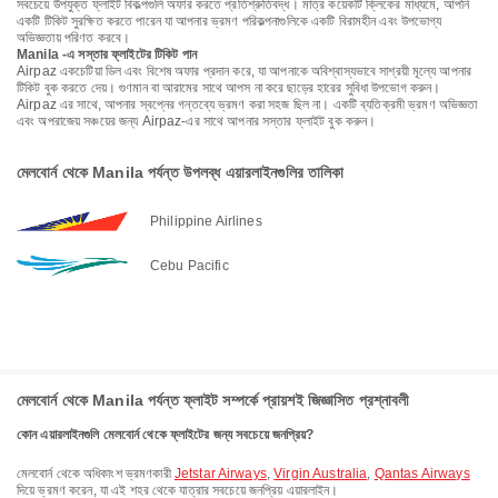
সবচেয়ে উপযুক্ত ফ্লাইট বিকল্পগুলি অফার করতে প্রতিশ্রুতিবদ্ধ। মাত্র কয়েকটি ক্লিকের মাধ্যমে, আপনি
একটি টিকিট সুরক্ষিত করতে পারেন যা আপনার ভ্রমণ পরিকল্পনাগুলিকে একটি বিরামহীন এবং উপভোগ্য
অভিজ্ঞতায় পরিণত করবে।
Manila -এ সস্তার ফ্লাইটের টিকিট পান
Airpaz একচেটিয়া ডিল এবং বিশেষ অফার প্রদান করে, যা আপনাকে অবিশ্বাস্যভাবে সাশ্রয়ী মূল্যে আপনার
টিকিট বুক করতে দেয়। গুণমান বা আরামের সাথে আপস না করে ছাড়ের হারের সুবিধা উপভোগ করুন।
Airpaz এর সাথে, আপনার স্বপ্নের গন্তব্যে ভ্রমণ করা সহজ ছিল না। একটি ব্যতিক্রমী ভ্রমণ অভিজ্ঞতা
এবং অপরাজেয় সঞ্চয়ের জন্য Airpaz-এর সাথে আপনার সস্তার ফ্লাইট বুক করুন।
মেলবোর্ন থেকে Manila পর্যন্ত উপলব্ধ এয়ারলাইনগুলির তালিকা
Philippine Airlines
Cebu Pacific
মেলবোর্ন থেকে Manila পর্যন্ত ফ্লাইট সম্পর্কে প্রায়শই জিজ্ঞাসিত প্রশ্নাবলী
কোন এয়ারলাইনগুলি মেলবোর্ন থেকে ফ্লাইটের জন্য সবচেয়ে জনপ্রিয়?
মেলবোর্ন থেকে অধিকাংশ ভ্রমণকারী
Jetstar Airways
,
Virgin Australia
,
Qantas Airways
দিয়ে ভ্রমণ করেন, যা এই শহর থেকে যাত্রার সবচেয়ে জনপ্রিয় এয়ারলাইন।