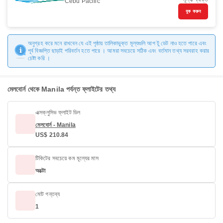
Cebu Pacific
বুক করুন
অনুগ্রহ করে মনে রাখবেন যে এই পৃষ্ঠায় তালিকাভুক্ত মূল্যগুলি আপ টু ডেট নাও হতে পারে এবং
পূর্ব বিজ্ঞপ্তি ছাড়াই পরিবর্তন হতে পারে । আমরা সবচেয়ে সঠিক এবং বর্তমান তথ্য সরবরাহ করার
চেষ্টা করি ।
মেলবোর্ন থেকে Manila পর্যন্ত ফ্লাইটের তথ্য
এক্সক্লুসিভ ফ্লাইট ডিল
মেলবোর্ন - Manila
US$ 210.84
টিকিটের সবচেয়ে কম মূল্যের মাস
অক্টো
মোট গন্তব্য
1