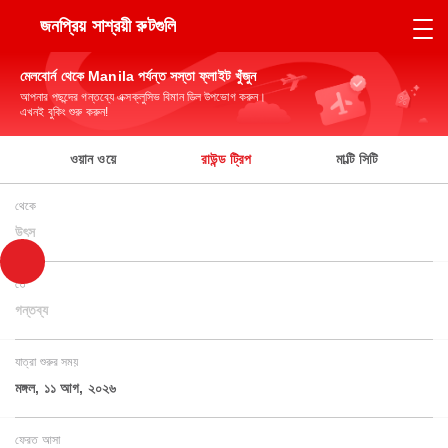
জনপ্রিয় সাশ্রয়ী রুটগুলি
মেলবোর্ন থেকে Manila পর্যন্ত সস্তা ফ্লাইট খুঁজুন
আপনার পছন্দের গন্তব্যে এক্সক্লুসিভ বিমান ডিল উপভোগ করুন।
এখনই বুকিং শুরু করুন!
ওয়ান ওয়ে
রাউন্ড ট্রিপ
মাল্টি সিটি
থেকে
উৎস
তে
গন্তব্য
যাত্রা শুরুর সময়
মঙ্গল, ১১ আগ, ২০২৬
ফেরত আসা