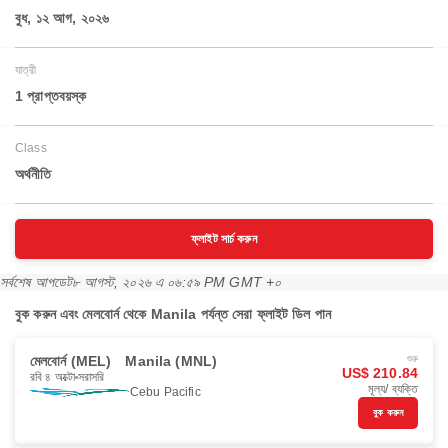
বুধ, ১২ আগ, ২০২৬
যাত্রী
1 প্রাপ্তবয়স্ক
Class
অর্থনীতি
ফ্লাইট সার্চ করুন
সর্বশেষ আপডেট
৮ আগস্ট, ২০২৬ এ ০৬:৫৯ PM GMT +০
বুক করুন এবং মেলবোর্ন থেকে Manila পর্যন্ত সেরা ফ্লাইট ডিল পান
মেলবোর্ন (MEL)
Manila (MNL)
শুরু
US$ 210.84
রবি ৪ অক্টো
সরাসরি
মূল্য/ ব্যক্তি
Cebu Pacific
বুক করুন