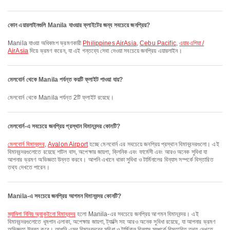
কোন এয়ারলাইনগুলি Manila যাওয়ার ফ্লাইটের জন্য সবচেয়ে জনপ্রিয়?
Manila যাওয়া অধিকাংশ ভ্রমণকারী
Philippines AirAsia
,
Cebu Pacific
,
এয়ারএশিয়া /
AirAsia
দিয়ে ভ্রমণ করেন, যা এই গন্তব্যে সেবা দেওয়া সবচেয়ে জনপ্রিয় এয়ারলাইন।
মেলবোর্ন থেকে Manila পর্যন্ত কয়টি ফ্লাইট পাওয়া যায়?
মেলবোর্ন থেকে Manila পর্যন্ত 2টি ফ্লাইট রয়েছে।
মেলবোর্ন-এ সবচেয়ে জনপ্রিয় প্রস্থান বিমানবন্দর কোনটি?
মেলবোর্ন বিমানবন্দর
,
Avalon Airport
হচ্ছে মেলবোর্ন এর সবচেয়ে জনপ্রিয় প্রস্থান বিমানবন্দরগুলো। এই
বিমানবন্দরগুলোতে রয়েছে শাটল বাস, অপেক্ষার জায়গা, ক্লিনিক এবং ফার্মেসী এবং আরও অনেক সুবিধা যা
আপনার ভ্রমণ অভিজ্ঞতা উন্নত করবে। আপনি এখানে থাকা সুবিধা ও টার্মিনালের বিন্যাস সম্পর্কে বিস্তারিত
তথ্য দেখতে পারেন।
Manila-এ সবচেয়ে জনপ্রিয় আগমন বিমানবন্দর কোনটি?
ম্যানিলা নিনিয় অ্যাকুইনো বিমানবন্দর
হলো Manila-এর সবচেয়ে জনপ্রিয় আগমন বিমানবন্দর। এই
বিমানবন্দরগুলোতে ধূমপান এলাকা, অপেক্ষার জায়গা, ট্যাক্সি সহ আরও অনেক সুবিধা রয়েছে, যা আপনার ভ্রমণ
অভিজ্ঞতা উন্নত করে। আপনি এসব বিমানবন্দরের সুবিধা ও টার্মিনাল বিন্যাস সম্পর্কে বিস্তারিত তথ্য দেখতে