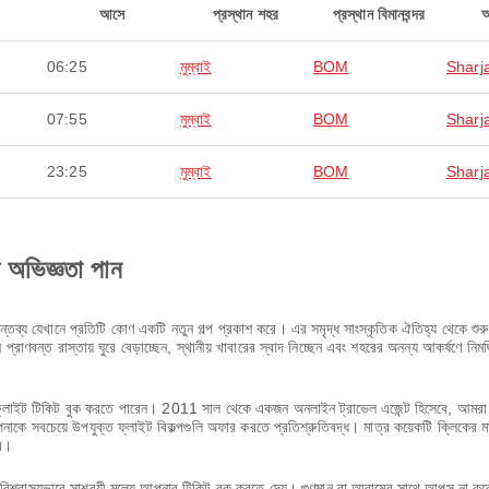
আসে
প্রস্থান শহর
প্রস্থান বিমানবন্দর
06:25
মুম্বাই
BOM
Sharj
07:55
মুম্বাই
BOM
Sharj
23:25
মুম্বাই
BOM
Sharj
ণ অভিজ্ঞতা পান
ব্য যেখানে প্রতিটি কোণ একটি নতুন গল্প প্রকাশ করে। এর সমৃদ্ধ সাংস্কৃতিক ঐতিহ্য থেকে শুরু ক
্রাণবন্ত রাস্তায় ঘুরে বেড়াচ্ছেন, স্থানীয় খাবারের স্বাদ নিচ্ছেন এবং শহরের অনন্য আকর্ষণে নি
াইট টিকিট বুক করতে পারেন। 2011 সাল থেকে একজন অনলাইন ট্রাভেল এজেন্ট হিসেবে, আমরা বুঝি য
 সবচেয়ে উপযুক্ত ফ্লাইট বিকল্পগুলি অফার করতে প্রতিশ্রুতিবদ্ধ। মাত্র কয়েকটি ক্লিকের ম
বে।
শ্বাস্যভাবে সাশ্রয়ী মূল্যে আপনার টিকিট বুক করতে দেয়। গুণমান বা আরামের সাথে আপস না 