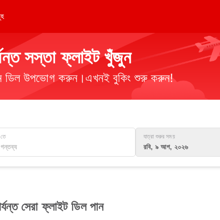
ূহ
্ত সস্তা ফ্লাইট খুঁজুন
িমান ডিল উপভোগ করুন।এখনই বুকিং শুরু করুন!
তে
যাত্রা শুরুর সময়
রবি, ৯ আগ, ২০২৬
যন্ত সেরা ফ্লাইট ডিল পান