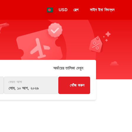
USD
হেল্প
সাইন ইন/ নিবন্ধন
অর্ডারের তালিকা দেখুন
ফেরত আসা
খোঁজ করুন
সোম, ১০ আগ, ২০২৬