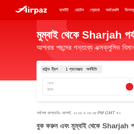
ফ্লাইট
হোটেল
প্রোমো
অর্ডারগুলি
ডিলসম
মুম্বাই থেকে Sharjah পর্যন
আপনার পছন্দের গন্তব্যে এক্সক্লুসিভ ব
রাউন্ড ট্রিপ
1 প্যাসেঞ্জার
অর্থনীতি
থেকে
সর্বশেষ আপডেট
৬ আগস্ট, ২০২৬ এ ০৬:৩৫ PM GMT +০
বুক করুন এবং মুম্বাই থেকে Sharjah পর্