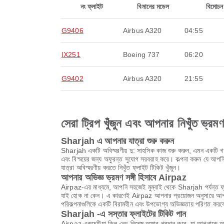
নং ফ্লাইট
বিমানের মডেল
বিমোচন
G9406
Airbus A320
04:55
IX251
Boeing 737
06:20
G9402
Airbus A320
21:55
সেরা ট্রিপ খুঁজুন এবং আপনার নিখুঁত ভ্রম
Sharjah এ আপনার যাত্রা শুরু করুন
Sharjah একটি অবিস্মরণীয় দু: সাহসিক কাজ শুরু করুন, এমন একটি গন্ত
এবং বিস্ময়ের জন্য অফুরন্ত সুযোগ সরবরাহ করে। কল্পনা করুন যে আপনি প
যাত্রা অবিস্মরণীয় করতে নিখুঁত ফ্লাইট টিকিট খুঁজুন।
আপনার অভিজ্ঞ ভ্রমণ সঙ্গী হিসাবে Airpaz
Airpaz-এর মাধ্যমে, আপনি সহজেই মুম্বাই থেকে Sharjah পর্যন্ত ফ্ল
যাই হোক না কেন। এ কারণেই Airpaz আপনার প্রয়োজন অনুসারে আপনাকে
পরিকল্পনাগুলিকে একটি বিরামহীন এবং উপভোগ্য অভিজ্ঞতায় পরিণত কর
Sharjah -এ সস্তার ফ্লাইটের টিকিট পান
Airpaz একচেটিয়া ডিল এবং বিশেষ অফার প্রদান করে, যা আপনাকে অবি