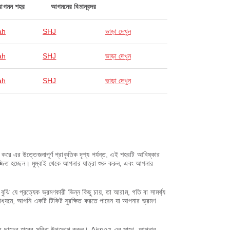
আগমন শহর
আগমনের বিমানবন্দর
ah
SHJ
ভাড়া দেখুন
ah
SHJ
ভাড়া দেখুন
ah
SHJ
ভাড়া দেখুন
রে এর উত্তেজনাপূর্ণ প্রাকৃতিক দৃশ্য পর্যন্ত, এই শহরটি আবিষ্কার
মজ্জিত হচ্ছেন। মুম্বাই থেকে আপনার যাত্রা শুরু করুন, এবং আপনার
ে প্রত্যেক ভ্রমণকারী ভিন্ন কিছু চায়, তা আরাম, গতি বা সামর্থ্য
াধ্যমে, আপনি একটি টিকিট সুরক্ষিত করতে পারেন যা আপনার ভ্রমণ
করে ছাড়ের হারের সুবিধা উপভোগ করুন। Airpaz এর সাথে, আপনার