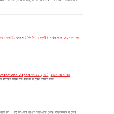
হ আরও অনেক সুবিধা রয়েছে, যা আপনার ভ্রমণ অভিজ্ঞতা উন্নত করে।
ওয়ার ফ্লাইট
,
ছত্রপতি শিবাজি আন্তর্জাতিক বিমানবন্দর থেকে ডন মুয়াং
rnational Airport যাওয়ার ফ্লাইট
,
হযরত শাহজালাল
র যাত্রার জন্য সুবিধাজনক সংযোগ প্রদান করে।
প্রিয় রুট। এই রুটগুলো প্রধান শহরগুলো থেকে সুবিধাজনক সংযোগ