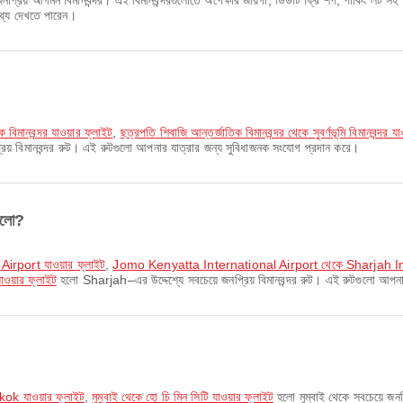
রিয় আগমন বিমানবন্দর। এই বিমানবন্দরগুলোতে অপেক্ষার জায়গা, ডিউটি ফ্রি শপ, পার্কিং লট স
 তথ্য দেখতে পারেন।
ক বিমানবন্দর যাওয়ার ফ্লাইট
,
ছত্রপতি শিবাজি আন্তর্জাতিক বিমানবন্দর থেকে সুবর্ণভূমি বিমানবন্দর যা
রিয় বিমানবন্দর রুট। এই রুটগুলো আপনার যাত্রার জন্য সুবিধাজনক সংযোগ প্রদান করে।
গুলো?
 Airport যাওয়ার ফ্লাইট
,
Jomo Kenyatta International Airport থেকে Sharjah Inte
ওয়ার ফ্লাইট
হলো Sharjah–এর উদ্দেশ্যে সবচেয়ে জনপ্রিয় বিমানবন্দর রুট। এই রুটগুলো আপনা
kok যাওয়ার ফ্লাইট
,
মুম্বাই থেকে হো চি মিন সিটি যাওয়ার ফ্লাইট
হলো মুম্বাই থেকে সবচেয়ে জন