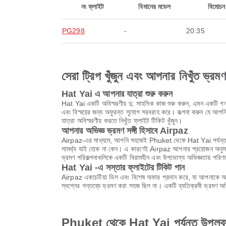
নং ফ্লাইট
বিমানের মডেল
বিমোচন
PG298
-
20:35
সেরা ট্রিপ খুঁজুন এবং আপনার নিখুঁত ভ্রম
Hat Yai এ আপনার যাত্রা শুরু করুন
Hat Yai একটি অবিস্মরণীয় দু: সাহসিক কাজ শুরু করুন, এমন একটি গন্ত
এবং বিস্ময়ের জন্য অফুরন্ত সুযোগ সরবরাহ করে। কল্পনা করুন যে আপনি 
যাত্রা অবিস্মরণীয় করতে নিখুঁত ফ্লাইট টিকিট খুঁজুন।
আপনার অভিজ্ঞ ভ্রমণ সঙ্গী হিসাবে Airpaz
Airpaz-এর মাধ্যমে, আপনি সহজেই Phuket থেকে Hat Yai পর্যন্ত ফ্
সামর্থ্য যাই হোক না কেন। এ কারণেই Airpaz আপনার প্রয়োজন অনুসার
ভ্রমণ পরিকল্পনাগুলিকে একটি বিরামহীন এবং উপভোগ্য অভিজ্ঞতায় পরি
Hat Yai -এ সস্তার ফ্লাইটের টিকিট পান
Airpaz একচেটিয়া ডিল এবং বিশেষ অফার প্রদান করে, যা আপনাকে অবি
স্বপ্নের গন্তব্যে ভ্রমণ করা সহজ ছিল না। একটি ব্যতিক্রমী ভ্রমণ 
Phuket থেকে Hat Yai পর্যন্ত উপলব্ধ 