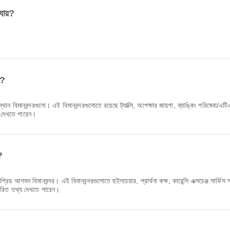
যায়?
ি?
্থান বিমানবন্দরগুলো। এই বিমানবন্দরগুলোতে রয়েছে ট্যাক্সি, অপেক্ষার জায়গা, ব্যাঙ্কিং পরিষে
্য দেখতে পারেন।
?
় আগমন বিমানবন্দর। এই বিমানবন্দরগুলোতে হুইলচেয়ার, প্রার্থনা কক্ষ, কারেন্সি এক্সচেঞ্জ সার্
্তারিত তথ্য দেখতে পারেন।