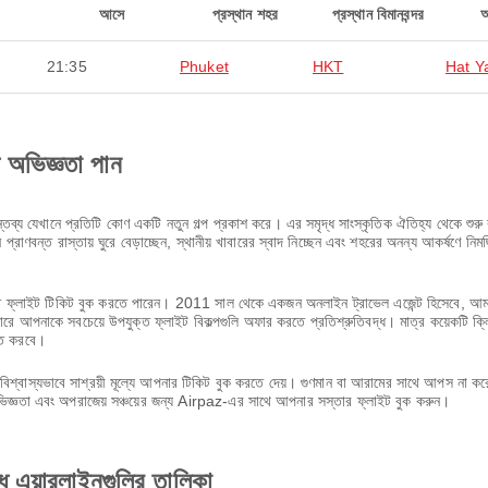
আসে
প্রস্থান শহর
প্রস্থান বিমানবন্দর
21:35
Phuket
HKT
Hat Y
ণ অভিজ্ঞতা পান
ব্য যেখানে প্রতিটি কোণ একটি নতুন গল্প প্রকাশ করে। এর সমৃদ্ধ সাংস্কৃতিক ঐতিহ্য থেকে শুরু ক
প্রাণবন্ত রাস্তায় ঘুরে বেড়াচ্ছেন, স্থানীয় খাবারের স্বাদ নিচ্ছেন এবং শহরের অনন্য আকর্ষণ
লাইট টিকিট বুক করতে পারেন। 2011 সাল থেকে একজন অনলাইন ট্রাভেল এজেন্ট হিসেবে, আমরা বুঝ
ে আপনাকে সবচেয়ে উপযুক্ত ফ্লাইট বিকল্পগুলি অফার করতে প্রতিশ্রুতিবদ্ধ। মাত্র কয়েকটি ক্
ণত করবে।
শ্বাস্যভাবে সাশ্রয়ী মূল্যে আপনার টিকিট বুক করতে দেয়। গুণমান বা আরামের সাথে আপস না 
অভিজ্ঞতা এবং অপরাজেয় সঞ্চয়ের জন্য Airpaz-এর সাথে আপনার সস্তার ফ্লাইট বুক করুন।
এয়ারলাইনগুলির তালিকা