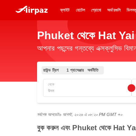
ফ্লাইট
হোটেল
প্রোমো
অর্ডারগুলি
ডিলসম
Phuket থেকে Hat Yai পর্য
আপনার পছন্দের গন্তব্যে এক্সক্লুসিভ ব
রাউন্ড ট্রিপ
1 প্যাসেঞ্জার
অর্থনীতি
থেকে
সর্বশেষ আপডেট
৬ আগস্ট, ২০২৬ এ ০৮:২০ PM GMT +০
বুক করুন এবং Phuket থেকে Hat Yai প