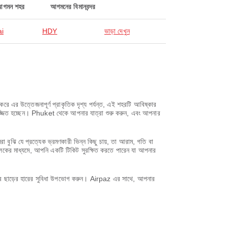
আগমন শহর
আগমনের বিমানবন্দর
ai
HDY
ভাড়া দেখুন
রে এর উত্তেজনাপূর্ণ প্রাকৃতিক দৃশ্য পর্যন্ত, এই শহরটি আবিষ্কার
ে নিমজ্জিত হচ্ছেন। Phuket থেকে আপনার যাত্রা শুরু করুন, এবং আপনার
ি যে প্রত্যেক ভ্রমণকারী ভিন্ন কিছু চায়, তা আরাম, গতি বা
লিকের মাধ্যমে, আপনি একটি টিকিট সুরক্ষিত করতে পারেন যা আপনার
করে ছাড়ের হারের সুবিধা উপভোগ করুন। Airpaz এর সাথে, আপনার