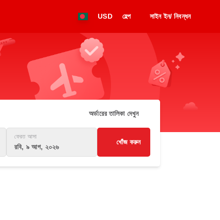
USD
হেল্প
সাইন ইন/ নিবন্ধন
অর্ডারের তালিকা দেখুন
ফেরত আসা
খোঁজ করুন
রবি, ৯ আগ, ২০২৬