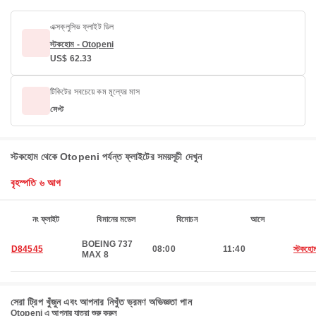
এক্সক্লুসিভ ফ্লাইট ডিল
স্টকহোম - Otopeni
US$ 62.33
টিকিটের সবচেয়ে কম মূল্যের মাস
সেপ্ট
স্টকহোম থেকে Otopeni পর্যন্ত ফ্লাইটের সময়সূচী দেখুন
বৃহস্পতি ৬ আগ
নং ফ্লাইট
বিমানের মডেল
বিমোচন
আসে
BOEING 737
D84545
08:00
11:40
স্টকহো
MAX 8
সেরা ট্রিপ খুঁজুন এবং আপনার নিখুঁত ভ্রমণ অভিজ্ঞতা পান
Otopeni এ আপনার যাত্রা শুরু করুন