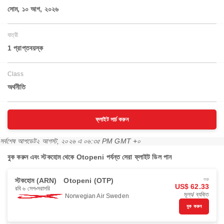
সোম, ১০ আগ, ২০২৬
যাত্রী
1 প্রাপ্তবয়স্ক
Class
অর্থনীতি
ফ্লাইট সার্চ করুন
সর্বশেষ আপডেট
২ আগস্ট, ২০২৬ এ ০৬:৩৫ PM GMT +০
বুক করুন এবং স্টকহোম থেকে Otopeni পর্যন্ত সেরা ফ্লাইট ডিল পান
স্টকহোম (ARN)
Otopeni (OTP)
শুরু
US$ 62.33
রবি ৬ সেপ
সরাসরি
মূল্য/ ব্যক্তি
Norwegian Air Sweden
বুক করুন