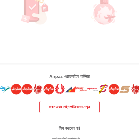
Airpaz এয়ারলাইন পার্টনার
সকল এয়ার লাইন পার্টনারদের দেখুন
মিস করবেন না!