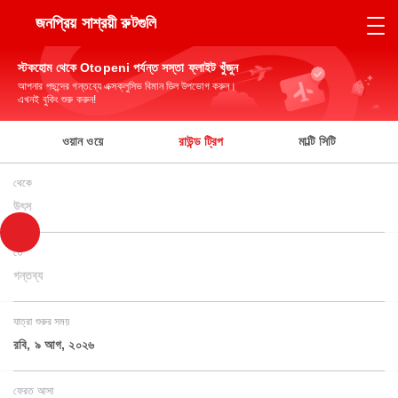
জনপ্রিয় সাশ্রয়ী রুটগুলি
স্টকহোম থেকে Otopeni পর্যন্ত সস্তা ফ্লাইট খুঁজুন
আপনার পছন্দের গন্তব্যে এক্সক্লুসিভ বিমান ডিল উপভোগ করুন।
এখনই বুকিং শুরু করুন!
ওয়ান ওয়ে
রাউন্ড ট্রিপ
মাল্টি সিটি
থেকে
উৎস
তে
গন্তব্য
যাত্রা শুরুর সময়
রবি, ৯ আগ, ২০২৬
ফেরত আসা