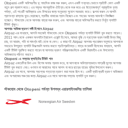
Otopeni একটি অবিস্মরণীয় দু: সাহসিক কাজ শুরু করুন, এমন একটি গন্তব্য যেখানে প্রতিটি কোণ একটি
নতুন গল্প প্রকাশ করে। এর সমৃদ্ধ সাংস্কৃতিক ঐতিহ্য থেকে শুরু করে এর উত্তেজনাপূর্ণ প্রাকৃতিক দৃশ্য
পর্যন্ত, এই শহরটি আবিষ্কার এবং বিস্ময়ের জন্য অফুরন্ত সুযোগ সরবরাহ করে। কল্পনা করুন যে আপনি
প্রাণবন্ত রাস্তায় ঘুরে বেড়াচ্ছেন, স্থানীয় খাবারের স্বাদ নিচ্ছেন এবং শহরের অনন্য আকর্ষণে নিমজ্জিত
হচ্ছেন। স্টকহোম থেকে আপনার যাত্রা শুরু করুন, এবং আপনার যাত্রা অবিস্মরণীয় করতে নিখুঁত ফ্লাইট
টিকিট খুঁজুন।
আপনার অভিজ্ঞ ভ্রমণ সঙ্গী হিসাবে Airpaz
Airpaz-এর মাধ্যমে, আপনি সহজেই স্টকহোম থেকে Otopeni পর্যন্ত ফ্লাইট টিকিট বুক করতে পারেন।
2011 সাল থেকে একজন অনলাইন ট্রাভেল এজেন্ট হিসেবে, আমরা বুঝি যে প্রত্যেক ভ্রমণকারী ভিন্ন কিছু
চায়, তা আরাম, গতি বা সামর্থ্য যাই হোক না কেন। এ কারণেই Airpaz আপনার প্রয়োজন অনুসারে আপনাকে
সবচেয়ে উপযুক্ত ফ্লাইট বিকল্পগুলি অফার করতে প্রতিশ্রুতিবদ্ধ। মাত্র কয়েকটি ক্লিকের মাধ্যমে, আপনি
একটি টিকিট সুরক্ষিত করতে পারেন যা আপনার ভ্রমণ পরিকল্পনাগুলিকে একটি বিরামহীন এবং উপভোগ্য
অভিজ্ঞতায় পরিণত করবে।
Otopeni -এ সস্তার ফ্লাইটের টিকিট পান
Airpaz একচেটিয়া ডিল এবং বিশেষ অফার প্রদান করে, যা আপনাকে অবিশ্বাস্যভাবে সাশ্রয়ী মূল্যে আপনার
টিকিট বুক করতে দেয়। গুণমান বা আরামের সাথে আপস না করে ছাড়ের হারের সুবিধা উপভোগ করুন।
Airpaz এর সাথে, আপনার স্বপ্নের গন্তব্যে ভ্রমণ করা সহজ ছিল না। একটি ব্যতিক্রমী ভ্রমণ অভিজ্ঞতা
এবং অপরাজেয় সঞ্চয়ের জন্য Airpaz-এর সাথে আপনার সস্তার ফ্লাইট বুক করুন।
স্টকহোম থেকে Otopeni পর্যন্ত উপলব্ধ এয়ারলাইনগুলির তালিকা
Norwegian Air Sweden