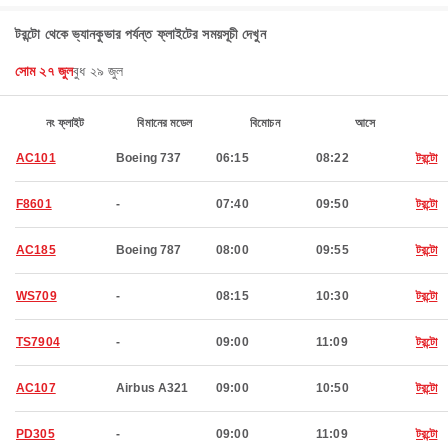
টরন্টো থেকে ভ্যানকুভার পর্যন্ত ফ্লাইটের সময়সূচী দেখুন
সোম ২৭ জুল
বুধ ২৯ জুল
নং ফ্লাইট
বিমানের মডেল
বিমোচন
আসে
AC101
Boeing 737
06:15
08:22
টরন্টো
F8601
-
07:40
09:50
টরন্টো
AC185
Boeing 787
08:00
09:55
টরন্টো
WS709
-
08:15
10:30
টরন্টো
TS7904
-
09:00
11:09
টরন্টো
AC107
Airbus A321
09:00
10:50
টরন্টো
PD305
-
09:00
11:09
টরন্টো