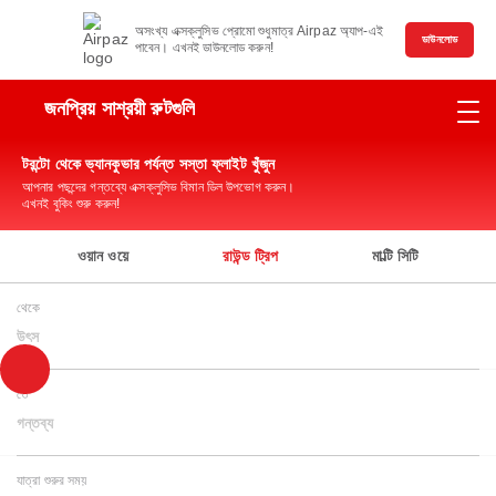
অসংখ্য এক্সক্লুসিভ প্রোমো শুধুমাত্র Airpaz অ্যাপ-এই
ডাউনলোড
পাবেন। এখনই ডাউনলোড করুন!
জনপ্রিয় সাশ্রয়ী রুটগুলি
টরন্টো থেকে ভ্যানকুভার পর্যন্ত সস্তা ফ্লাইট খুঁজুন
আপনার পছন্দের গন্তব্যে এক্সক্লুসিভ বিমান ডিল উপভোগ করুন।
এখনই বুকিং শুরু করুন!
ওয়ান ওয়ে
রাউন্ড ট্রিপ
মাল্টি সিটি
থেকে
উৎস
তে
গন্তব্য
যাত্রা শুরুর সময়