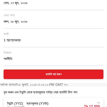
সোম, ২৭ জুল, ২০২৬
ফেরত আসা
মঙ্গল, ২৮ জুল, ২০২৬
যাত্রী
1 প্রাপ্তবয়স্ক
Class
অর্থনীতি
ফ্লাইট সার্চ করুন
সর্বশেষ আপডেট
২৫ জুলাই, ২০২৬ এ ০৯:২০ PM GMT +০
বুক করুন এবং টরন্টো থেকে ভ্যানকুভার পর্যন্ত সেরা ফ্লাইট ডিল পান
টরন্টো (YYZ)
ভ্যানকুভার (YVR)
শুরু
Tk 17,555