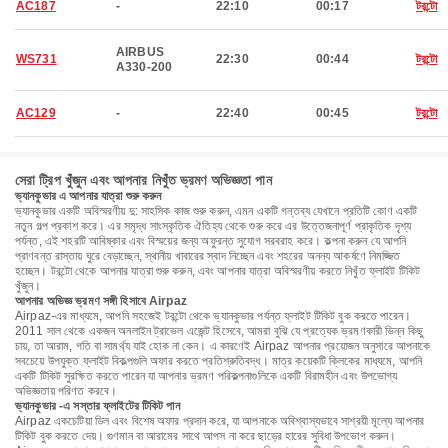
AC187
-
22:10
00:17
টরন্টো
AIRBUS
WS731
22:30
00:44
টরন্টো
A330-200
AC129
-
22:40
00:45
টরন্টো
সেরা ট্রিপ খুঁজুন এবং আপনার নিখুঁত ভ্রমণ অভিজ্ঞতা পান
ভ্যানকুভার এ আপনার যাত্রা শুরু করুন
ভ্যানকুভার একটি অবিস্মরণীয় দু: সাহসিক কাজ শুরু করুন, এমন একটি গন্তব্য যেখানে প্রতিটি কোণ একটি
নতুন গল্প প্রকাশ করে। এর সমৃদ্ধ সাংস্কৃতিক ঐতিহ্য থেকে শুরু করে এর উত্তেজনাপূর্ণ প্রাকৃতিক দৃশ্য
পর্যন্ত, এই শহরটি আবিষ্কার এবং বিস্ময়ের জন্য অফুরন্ত সুযোগ সরবরাহ করে। কল্পনা করুন যে আপনি
প্রাণবন্ত রাস্তায় ঘুরে বেড়াচ্ছেন, স্থানীয় খাবারের স্বাদ নিচ্ছেন এবং শহরের অনন্য আকর্ষণে নিমজ্জিত
হচ্ছেন। টরন্টো থেকে আপনার যাত্রা শুরু করুন, এবং আপনার যাত্রা অবিস্মরণীয় করতে নিখুঁত ফ্লাইট টিকিট
খুঁজুন।
আপনার অভিজ্ঞ ভ্রমণ সঙ্গী হিসাবে Airpaz
Airpaz-এর মাধ্যমে, আপনি সহজেই টরন্টো থেকে ভ্যানকুভার পর্যন্ত ফ্লাইট টিকিট বুক করতে পারেন।
2011 সাল থেকে একজন অনলাইন ট্রাভেল এজেন্ট হিসেবে, আমরা বুঝি যে প্রত্যেক ভ্রমণকারী ভিন্ন কিছু
চায়, তা আরাম, গতি বা সামর্থ্য যাই হোক না কেন। এ কারণেই Airpaz আপনার প্রয়োজন অনুসারে আপনাকে
সবচেয়ে উপযুক্ত ফ্লাইট বিকল্পগুলি অফার করতে প্রতিশ্রুতিবদ্ধ। মাত্র কয়েকটি ক্লিকের মাধ্যমে, আপনি
একটি টিকিট সুরক্ষিত করতে পারেন যা আপনার ভ্রমণ পরিকল্পনাগুলিকে একটি বিরামহীন এবং উপভোগ্য
অভিজ্ঞতায় পরিণত করবে।
ভ্যানকুভার -এ সস্তার ফ্লাইটের টিকিট পান
Airpaz একচেটিয়া ডিল এবং বিশেষ অফার প্রদান করে, যা আপনাকে অবিশ্বাস্যভাবে সাশ্রয়ী মূল্যে আপনার
টিকিট বুক করতে দেয়। গুণমান বা আরামের সাথে আপস না করে ছাড়ের হারের সুবিধা উপভোগ করুন।