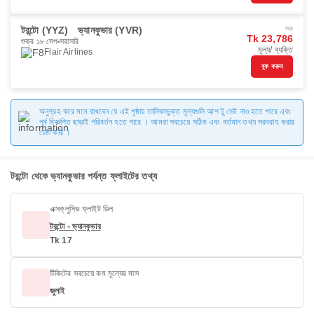
টরন্টো (YYZ)
ভ্যানকুভার (YVR)
শুরু
Tk 23,786
শুক্র ১৮ সেপ
সরাসরি
মূল্য/ ব্যক্তি
Flair Airlines
বুক করুন
অনুগ্রহ করে মনে রাখবেন যে এই পৃষ্ঠায় তালিকাভুক্ত মূল্যগুলি আপ টু ডেট নাও হতে পারে এবং
পূর্ব বিজ্ঞপ্তি ছাড়াই পরিবর্তন হতে পারে । আমরা সবচেয়ে সঠিক এবং বর্তমান তথ্য সরবরাহ করার
চেষ্টা করি ।
টরন্টো থেকে ভ্যানকুভার পর্যন্ত ফ্লাইটের তথ্য
এক্সক্লুসিভ ফ্লাইট ডিল
টরন্টো - ভ্যানকুভার
Tk 17
টিকিটের সবচেয়ে কম মূল্যের মাস
জুলাই