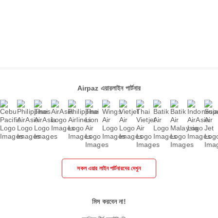
Airpaz এয়ারলাইন পার্টনার
সকল এয়ার লাইন পার্টনারদের দেখুন
মিস করবেন না!