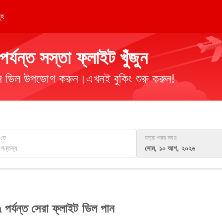
ূহ
যন্ত সস্তা ফ্লাইট খুঁজুন
িমান ডিল উপভোগ করুন।এখনই বুকিং শুরু করুন!
তে
যাত্রা শুরুর সময়
সোম, ১০ আগ, ২০২৬
পর্যন্ত সেরা ফ্লাইট ডিল পান