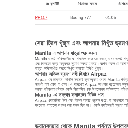
নং ফ্লাইট
বিমানের মডেল
বিমোচন
PR117
Boeing 777
01:05
সেরা ট্রিপ খুঁজুন এবং আপনার নিখুঁত ভ্রম
Manila এ আপনার যাত্রা শুরু করুন
Manila একটি অবিস্মরণীয় দু: সাহসিক কাজ শুরু করুন, এমন একটি গন্তব
এবং বিস্ময়ের জন্য অফুরন্ত সুযোগ সরবরাহ করে। কল্পনা করুন যে আপনি প
যাত্রা অবিস্মরণীয় করতে নিখুঁত ফ্লাইট টিকিট খুঁজুন।
আপনার অভিজ্ঞ ভ্রমণ সঙ্গী হিসাবে Airpaz
Airpaz-এর মাধ্যমে, আপনি সহজেই ভ্যানকুভার থেকে Manila পর্যন্ত 
সামর্থ্য যাই হোক না কেন। এ কারণেই Airpaz আপনার প্রয়োজন অনুসার
ভ্রমণ পরিকল্পনাগুলিকে একটি বিরামহীন এবং উপভোগ্য অভিজ্ঞতায় পরি
Manila -এ সস্তার ফ্লাইটের টিকিট পান
Airpaz একচেটিয়া ডিল এবং বিশেষ অফার প্রদান করে, যা আপনাকে অবি
স্বপ্নের গন্তব্যে ভ্রমণ করা সহজ ছিল না। একটি ব্যতিক্রমী ভ্রমণ 
ভ্যানকুভার থেকে Manila পর্যন্ত উপলব্ধ