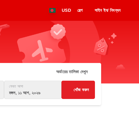
USD
হেল্প
সাইন ইন/ নিবন্ধন
অর্ডারের তালিকা দেখুন
ফেরত আসা
খোঁজ করুন
মঙ্গল, ১১ আগ, ২০২৬