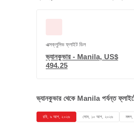
এক্সক্লুসিভ ফ্লাইট ডিল
ভ্যানকুভার - Manila, US$
494.25
ভ্যানকুভার থেকে Manila পর্যন্ত ফ্লাইটে
রবি, ৯ আগ, ২০২৬
সোম, ১০ আগ, ২০২৬
মঙ্গ