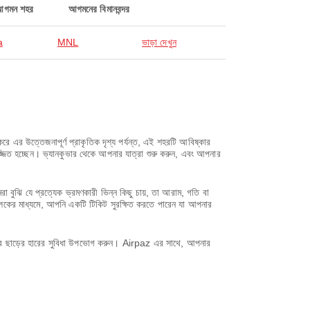
আগমন শহর
আগমনের বিমানবন্দর
a
MNL
ভাড়া দেখুন
ে এর উত্তেজনাপূর্ণ প্রাকৃতিক দৃশ্য পর্যন্ত, এই শহরটি আবিষ্কার
িমজ্জিত হচ্ছেন। ভ্যানকুভার থেকে আপনার যাত্রা শুরু করুন, এবং আপনার
ঝি যে প্রত্যেক ভ্রমণকারী ভিন্ন কিছু চায়, তা আরাম, গতি বা
লিকের মাধ্যমে, আপনি একটি টিকিট সুরক্ষিত করতে পারেন যা আপনার
করে ছাড়ের হারের সুবিধা উপভোগ করুন। Airpaz এর সাথে, আপনার