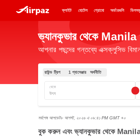
ফ্লাইট
হোটেল
প্রোমো
অর্ডারগুলি
ডিলসম
ভ্যানকুভার থেকে Manila পর্
আপনার পছন্দের গন্তব্যে এক্সক্লুসিভ ব
রাউন্ড ট্রিপ
1 প্যাসেঞ্জার
অর্থনীতি
থেকে
সর্বশেষ আপডেট
৮ আগস্ট, ২০২৬ এ ০৯:৪১ PM GMT +০
বুক করুন এবং ভ্যানকুভার থেকে Manila 