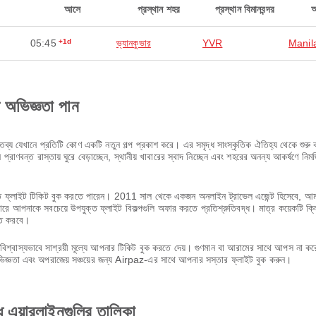
আসে
প্রস্থান শহর
প্রস্থান বিমানবন্দর
05:45
+1d
ভ্যানকুভার
YVR
Manil
ণ অভিজ্ঞতা পান
্য যেখানে প্রতিটি কোণ একটি নতুন গল্প প্রকাশ করে। এর সমৃদ্ধ সাংস্কৃতিক ঐতিহ্য থেকে শুরু কর
্রাণবন্ত রাস্তায় ঘুরে বেড়াচ্ছেন, স্থানীয় খাবারের স্বাদ নিচ্ছেন এবং শহরের অনন্য আকর্ষণে ন
ফ্লাইট টিকিট বুক করতে পারেন। 2011 সাল থেকে একজন অনলাইন ট্রাভেল এজেন্ট হিসেবে, আমরা বু
ে আপনাকে সবচেয়ে উপযুক্ত ফ্লাইট বিকল্পগুলি অফার করতে প্রতিশ্রুতিবদ্ধ। মাত্র কয়েকটি ক্
ণত করবে।
শ্বাস্যভাবে সাশ্রয়ী মূল্যে আপনার টিকিট বুক করতে দেয়। গুণমান বা আরামের সাথে আপস না 
অভিজ্ঞতা এবং অপরাজেয় সঞ্চয়ের জন্য Airpaz-এর সাথে আপনার সস্তার ফ্লাইট বুক করুন।
 এয়ারলাইনগুলির তালিকা