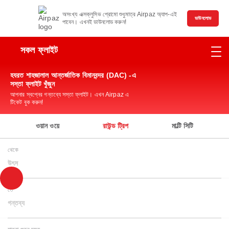
অসংখ্য এক্সক্লুসিভ প্রোমো শুধুমাত্র Airpaz অ্যাপ-এই
ডাউনলোড
পাবেন। এখনই ডাউনলোড করুন!
সকল ফ্লাইট
হযরত শাহজালাল আন্তর্জাতিক বিমানবন্দর (DAC) -এ
সস্তা ফ্লাইট খুঁজুন
আপনার স্বপ্নের গন্তব্যে সস্তা ফ্লাইট। এখন Airpaz এ
টিকেট বুক করুন!
ওয়ান ওয়ে
রাউন্ড ট্রিপ
মাল্টি সিটি
থেকে
উৎস
তে
গন্তব্য