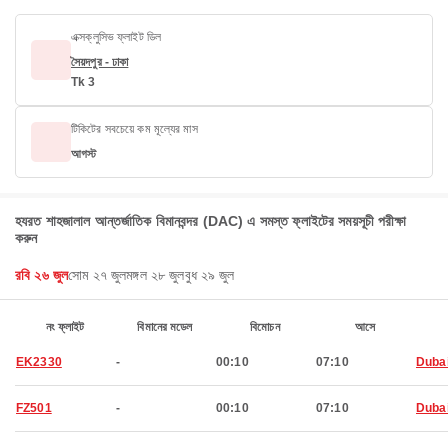
এক্সক্লুসিভ ফ্লাইট ডিল
সৈয়দপুর - ঢাকা
Tk 3
টিকিটের সবচেয়ে কম মূল্যের মাস
আগস্ট
হযরত শাহজালাল আন্তর্জাতিক বিমানবন্দর (DAC) এ সমস্ত ফ্লাইটের সময়সূচী পরীক্ষা
করুন
রবি ২৬ জুল
সোম ২৭ জুল
মঙ্গল ২৮ জুল
বুধ ২৯ জুল
নং ফ্লাইট
বিমানের মডেল
বিমোচন
আসে
EK2330
-
00:10
07:10
Duba
FZ501
-
00:10
07:10
Duba