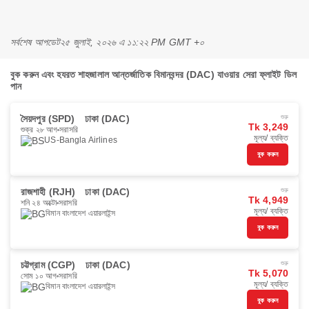
সর্বশেষ আপডেট
২৫ জুলাই, ২০২৬ এ ১১:২২ PM GMT +০
বুক করুন এবং হযরত শাহজালাল আন্তর্জাতিক বিমানবন্দর (DAC) যাওয়ার সেরা ফ্লাইট ডিল
পান
সৈয়দপুর (SPD)
ঢাকা (DAC)
শুরু
Tk 3,249
শুক্র ২৮ আগ
সরাসরি
মূল্য/ ব্যক্তি
US-Bangla Airlines
বুক করুন
রাজশাহী (RJH)
ঢাকা (DAC)
শুরু
Tk 4,949
শনি ২৪ অক্টো
সরাসরি
মূল্য/ ব্যক্তি
বিমান বাংলাদেশ এয়ারলাইন্স
বুক করুন
চট্টগ্রাম (CGP)
ঢাকা (DAC)
শুরু
Tk 5,070
সোম ১০ আগ
সরাসরি
মূল্য/ ব্যক্তি
বিমান বাংলাদেশ এয়ারলাইন্স
বুক করুন