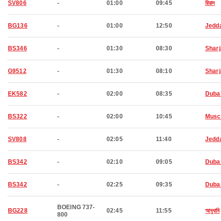
SV806
-
01:00
09:45
রিয়াদ
BG136
-
01:00
12:50
Jedd
BS346
-
01:30
08:30
Shar
G9512
-
01:30
08:10
Shar
EK582
-
02:00
08:35
Duba
BS322
-
02:00
10:45
Musc
SV808
-
02:05
11:40
Jedd
BS342
-
02:10
09:05
Duba
BS342
-
02:25
09:35
Duba
BOEING 737-
BG228
02:45
11:55
আবুধাবি
800