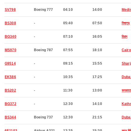
SV798
Boeing 777
04:10
14:00
Medi
BS308
-
05:40
07:50
সিঙ্গাপুর
BG340
-
07:10
16:05
রিয়াদ
MS970
Boeing 787
07:55
18:10
Cairo
G9514
-
09:15
15:55
Shar
EK586
-
10:35
17:25
Duba
BS202
-
11:30
13:00
কলকাতা
BG372
-
12:30
14:10
Kath
BS344
Boeing 737
12:30
21:15
Duba
6E1103
Airbus A321
12:35
15:30
নতুন দিল