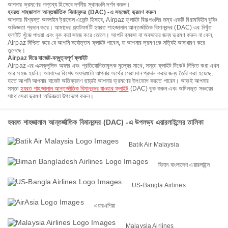
আপনার ভ্রমণের গন্তব্য হিসেবে দর্শনীয় স্থানগুলি দর্শন করুন।
হযরত শাহজালাল আন্তর্জাতিক বিমানবন্দর (DAC) -এ সহজেই ভ্রমণ করুন
আপনার বিশ্বস্ত অনলাইন ট্রাভেল এজেন্ট হিসাবে, Airpaz ফ্লাইট বিকল্পগুলির জন্য একটি বিরামবিহীন বুকিং
অভিজ্ঞতা প্রদান করে। আমাদের প্ল্যাটফর্মটি হযরত শাহজালাল আন্তর্জাতিক বিমানবন্দর (DAC) এর নিখুঁত
ফ্লাইট খুঁজে পাওয়া এবং বুক করা সহজ করে তোলে। আপনি ব্যবসা বা অবসরের জন্য ভ্রমণ করুন না কেন,
Airpaz নিশ্চিত করে যে আপনি সর্বোত্তম ফ্লাইট পাবেন, যা আপনার ভ্রমণকে সত্যিই অসাধারণ করে
তুলেছে।
Airpaz দিয়ে বাজেট-বন্ধুত্বপূর্ণ ফ্লাইট
Airpaz এর এক্সক্লুসিভ অফার এবং প্রতিযোগিতামূলক মূল্যের সাথে, সস্তা ফ্লাইট টিকেট নিশ্চিত করা এখন
আর সহজ হয়নি। আমাদের বিশেষ অফারগুলি আপনার অর্থের সেরা মান প্রদান করার জন্য তৈরি করা হয়েছে,
যাতে আপনি আপনার বাজেট অতিক্রমণ ছাড়াই আপনার ভ্রমণের উপভোগ করতে পারেন। আজই আপনার
সস্তা
হযরত শাহজালাল আন্তর্জাতিক বিমানবন্দর যাওয়ার ফ্লাইট
(DAC) বুক করুন এবং অমিলভূত সঞ্চয়ের
সাথে সেরা ভ্রমণ অভিজ্ঞতা উপভোগ করুন।
হযরত শাহজালাল আন্তর্জাতিক বিমানবন্দর (DAC) -এ উপলভ্য এয়ারলাইন্সের তালিকা
Batik Air Malaysia
বিমান বাংলাদেশ এয়ারলাইন্স
US-Bangla Airlines
এয়ারএশিয়া
Malaysia Airlines