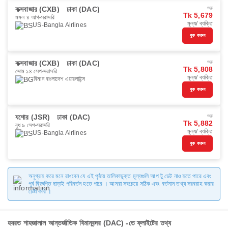
কক্সবাজার (CXB)
ঢাকা (DAC)
শুরু
Tk 5,679
মঙ্গল ৪ আগ
সরাসরি
মূল্য/ ব্যক্তি
US-Bangla Airlines
বুক করুন
কক্সবাজার (CXB)
ঢাকা (DAC)
শুরু
Tk 5,808
সোম ১৪ সেপ
সরাসরি
মূল্য/ ব্যক্তি
বিমান বাংলাদেশ এয়ারলাইন্স
বুক করুন
যশোর (JSR)
ঢাকা (DAC)
শুরু
Tk 5,882
বুধ ৯ সেপ
সরাসরি
মূল্য/ ব্যক্তি
US-Bangla Airlines
বুক করুন
অনুগ্রহ করে মনে রাখবেন যে এই পৃষ্ঠায় তালিকাভুক্ত মূল্যগুলি আপ টু ডেট নাও হতে পারে এবং
পূর্ব বিজ্ঞপ্তি ছাড়াই পরিবর্তন হতে পারে । আমরা সবচেয়ে সঠিক এবং বর্তমান তথ্য সরবরাহ করার
চেষ্টা করি ।
হযরত শাহজালাল আন্তর্জাতিক বিমানবন্দর (DAC) -তে ফ্লাইটের তথ্য