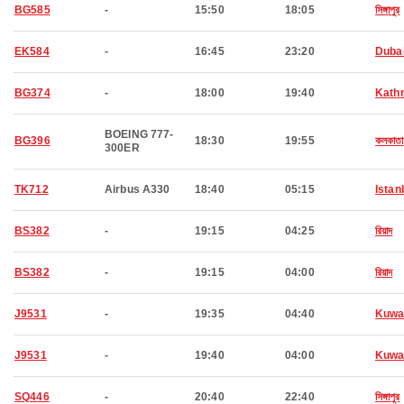
BG585
-
15:50
18:05
সিঙ্গাপুর
EK584
-
16:45
23:20
Duba
BG374
-
18:00
19:40
Kath
BOEING 777-
BG396
18:30
19:55
কলকাতা
300ER
TK712
Airbus A330
18:40
05:15
Istan
BS382
-
19:15
04:25
রিয়াদ
BS382
-
19:15
04:00
রিয়াদ
J9531
-
19:35
04:40
Kuwa
J9531
-
19:40
04:00
Kuwa
SQ446
-
20:40
22:40
সিঙ্গাপুর