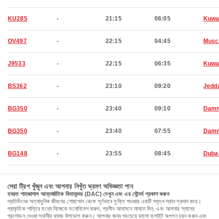
KU285
-
21:15
06:05
Kuwa
OV497
-
22:15
04:45
Musc
J9533
-
22:15
06:35
Kuwa
BS362
-
23:10
09:20
Jedd
BG350
-
23:40
09:10
Dam
BG350
-
23:40
07:55
Dam
BG148
-
23:55
08:45
Duba
সেরা ট্রিপ খুঁজুন এবং আপনার নিখুঁত ভ্রমণ অভিজ্ঞতা পান
হযরত শাহজালাল আন্তর্জাতিক বিমানবন্দর (DAC) দেখুন এবং এর সৌন্দর্য প্রকাশ করুন
প্রতিদিনের অত্যাধুনিক জীবনের শোরগোল থেকে পূর্ণভাবে মুক্তি পাওয়ার একটি সমৃদ্ধ স্থান প্রদান করে।
প্রাকৃতিক শান্তির মধ্যে নিজেকে মনোনিবেশ করুন, প্রলীন আবাসনে আঘাত দিন, এবং আপনার স্বাদের
প্রলোভন দেওয়া স্থানীয় খাবার উপভোগ করুন। আপনার জন্য সবচেয়ে ভালো ফ্লাইট অপশন চয়ন করুন এবং