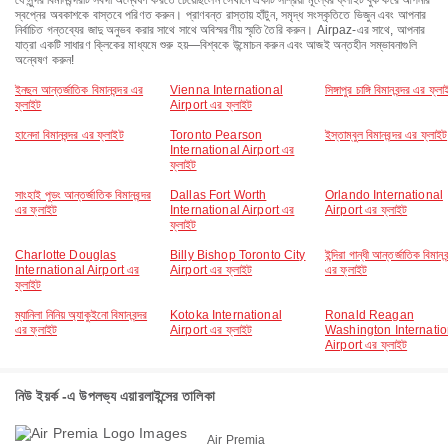
যে সুন্দর বিমানবন্দরটি সর্বদা অন্বেষণ করতে চেয়েছিলেন সেখানে একটি সাশ্রয়ী মূল্যের ফ্লাইট বুক করে আপনার
স্বপ্নের অবকাশকে বাস্তবে পরিণত করুন। প্রাণবন্ত রাস্তায় হাঁটুন, সমৃদ্ধ সংস্কৃতিতে ভিজুন এবং আপনার
নির্বাচিত গন্তব্যের জাদু অনুভব করার সাথে সাথে অবিস্মরণীয় স্মৃতি তৈরি করুন। Airpaz-এর সাথে, আপনার
যাত্রা একটি সাধারণ ক্লিকের মাধ্যমে শুরু হয়—বিশ্বকে উন্মোচন করুন এবং আজই অন্তহীন সম্ভাবনাগুলি
অন্বেষণ করুন!
ইনছন আন্তর্জাতিক বিমানবন্দর এর
Vienna International
সিঙ্গাপুর চাঙ্গি বিমানবন্দর এর ফ্ল
ফ্লাইট
Airport এর ফ্লাইট
হানেদা বিমানবন্দর এর ফ্লাইট
Toronto Pearson
ইস্তাম্বুল বিমানবন্দর এর ফ্লাইট
International Airport এর
ফ্লাইট
সাংহাই পুডং আন্তর্জাতিক বিমানবন্দর
Dallas Fort Worth
Orlando International
এর ফ্লাইট
International Airport এর
Airport এর ফ্লাইট
ফ্লাইট
Charlotte Douglas
Billy Bishop Toronto City
ইন্দিরা গান্ধী আন্তর্জাতিক বিমানব
International Airport এর
Airport এর ফ্লাইট
এর ফ্লাইট
ফ্লাইট
ম্যানিলা নিনিয় অ্যাকুইনো বিমানবন্দর
Kotoka International
Ronald Reagan
এর ফ্লাইট
Airport এর ফ্লাইট
Washington Internatio
Airport এর ফ্লাইট
নিউ ইয়র্ক -এ উপলভ্য এয়ারলাইন্সের তালিকা
Air Premia