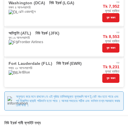
Washington (DCA)
নিউ ইয়র্ক (LGA)
শুরু
Tk 7,952
মঙ্গল ৪ আগ
সরাসরি
মূল্য/ ব্যক্তি
ডেল্টা এয়ারলাইন্স
বুক করুন
আটলান্টা (ATL)
নিউ ইয়র্ক (JFK)
শুরু
Tk 8,553
বুধ ১৯ আগ
সরাসরি
মূল্য/ ব্যক্তি
Frontier Airlines
বুক করুন
Fort Lauderdale (FLL)
নিউ ইয়র্ক (EWR)
শুরু
Tk 9,231
শুক্র ২৮ আগ
সরাসরি
মূল্য/ ব্যক্তি
JetBlue
বুক করুন
অনুগ্রহ করে মনে রাখবেন যে এই পৃষ্ঠায় তালিকাভুক্ত মূল্যগুলি আপ টু ডেট নাও হতে পারে এবং
পূর্ব বিজ্ঞপ্তি ছাড়াই পরিবর্তন হতে পারে । আমরা সবচেয়ে সঠিক এবং বর্তমান তথ্য সরবরাহ করার
চেষ্টা করি ।
নিউ ইয়র্ক গামী ফ্লাইট তথ্য