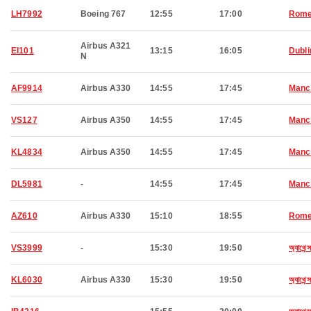
LH7992
Boeing 767
12:55
17:00
Rom
Airbus A321
EI101
13:15
16:05
Dubli
N
AF9914
Airbus A330
14:55
17:45
Manc
VS127
Airbus A350
14:55
17:45
Manc
KL4834
Airbus A350
14:55
17:45
Manc
DL5981
-
14:55
17:45
Manc
AZ610
Airbus A330
15:10
18:55
Rom
VS3999
-
15:30
19:50
অ্যাথেন্স
KL6030
Airbus A330
15:30
19:50
অ্যাথেন্স