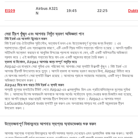
Airbus A321
EI109
19:45
22:25
Dubli
N
সেরা ট্রিপ খুঁজুন এবং আপনার নিখুঁত ভ্রমণ অভিজ্ঞতা পান
নিউ ইয়র্ক-এর আকর্ষণ উন্মোচন করুন
নিউ ইয়র্ক তার ঐতিহাসিক স্মৃতিসৌধ, অত্যাশ্চর্য ভবন এবং উত্তেজনাপূর্ণ দৃশ্যের জন্য বিখ্যাত । এর
স্থাপত্যের সৌন্দর্য এবং স্বতন্ত্রতার কারণে, এটি একটি প্রিয় পর্যটন গন্তব্যে পরিণত হয়েছে । আপনি প্রাচীন
সাইটগুলি অন্বেষণ করছেন বা আধুনিক বিস্ময়ের প্রশংসা করছেন না কেন, এটি একটি অবিস্মরণীয় অভিজ্ঞতা
প্রদান করে । এই জনপ্রিয় গন্তব্যে উড়ে যান এবং একটি আনন্দময় যাত্রা তৈরি করুন ।
ব্যবসা বা বিনোদন, Airpaz আপনার জন্য সম্পূর্ণ সমৃদ্ধি করে
Airpaz-এর মাধ্যমে সেরা সুবিধা এবং পরিষেবা সহ আপনার সেরা ফ্লাইট বিকল্পটি খুঁজুন । নিউ ইয়র্ক -তে
আপনার ট্রিপটি উপভোগ্য করে তুলুন । আপনি ব্যবসা বা অবসর ভ্রমণ করছেন কিনা, Airpaz নিশ্চিত করে
যে আপনার নখদর্পণে সেরা ফ্লাইট বিকল্প রয়েছে । আমাদের গ্রাহক সহায়তার সহায়তায়, একটি মসৃণ উড্ডয়নের
অভিজ্ঞতা উপভোগ করুন ।
Airpaz দিয়ে কম খরচে নিউ ইয়র্ক এ ফ্লাই করুন
সাশ্রয়ী মূল্যের ফ্লাইটের টিকিট পেতে Airpaz-এর এক্সক্লুসিভ ডিল এবং প্রতিযোগিতামূলক মূল্যের সুবিধা
নিন । আমাদের বিশেষ অফারগুলি আপনাকে আপনার অর্থের সর্বোত্তম মূল্য দেওয়ার জন্য ডিজাইন করা হয়েছে,
যাতে আপনি ব্যাঙ্ক ভাঙা ছাড়াই আপনার ট্রিপ উপভোগ করতে পারেন । Airpaz-এ আপনার সস্তা
LaGuardia Airport যাওয়ার ফ্লাইট বুক করুন এবং অপরাজেয় সাশ্রয় সহ একটি আনন্দদায়ক ট্রিপ
উপভোগ করুন ।
উত্তেজনাপূর্ণ বিমানবন্দরে আপনার স্বপ্নের অ্যাডভেঞ্চার শুরু করুন
আপনার স্বপ্নের গন্তব্য বিমানবন্দরে আপনি সবসময় স্বপ্ন দেখেছেন এমন দুঃসাহসিক কাজ শুরু করুন। আপনি