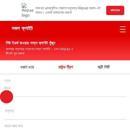
অসংখ্য এক্সক্লুসিভ প্রোমো শুধুমাত্র Airpaz অ্যাপ-এই
ডাউনলোড
পাবেন। এখনই ডাউনলোড করুন!
সকল ফ্লাইট
নিউ ইয়র্ক যাওয়ার সস্তা ফ্লাইট খুঁজুন
আপনার স্বপ্নের গন্তব্যে সস্তা ফ্লাইট। এখন Airpaz এ
টিকেট বুক করুন!
ওয়ান ওয়ে
রাউন্ড ট্রিপ
মাল্টি সিটি
থেকে
উৎস
তে
গন্তব্য
যাত্রা শুরুর সময়