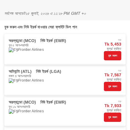
সর্বশেষ আপডেট
২৫ জুলাই, ২০২৬ এ ১১:২৮ PM GMT +০
বুক করুন এবং নিউ ইয়র্ক যাওয়ার সেরা ফ্লাইট ডিল পান
অরল্যান্ডো (MCO)
নিউ ইয়র্ক (EWR)
শুরু
Tk 5,453
বুধ ৫ আগ
সরাসরি
মূল্য/ ব্যক্তি
Frontier Airlines
বুক করুন
আটলান্টা (ATL)
নিউ ইয়র্ক (LGA)
শুরু
Tk 7,567
মঙ্গল ৪ আগ
সরাসরি
মূল্য/ ব্যক্তি
Frontier Airlines
বুক করুন
অরল্যান্ডো (MCO)
নিউ ইয়র্ক (EWR)
শুরু
Tk 7,933
বুধ ১৯ আগ
সরাসরি
মূল্য/ ব্যক্তি
Frontier Airlines
বুক করুন