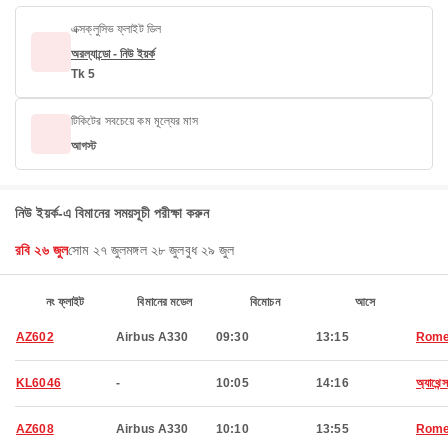
এক্সক্লুসিভ ফ্লাইট ডিল
অরল্যান্ডো - নিউ ইয়র্ক
Tk 5
টিকিটের সবচেয়ে কম মূল্যের মাস
আগস্ট
নিউ ইয়র্ক-এ বিমানের সময়সূচী পরীক্ষা করুন
রবি ২৬ জুল
সোম ২৭ জুল
মঙ্গল ২৮ জুল
বুধ ২৯ জুল
নং ফ্লাইট
বিমানের মডেল
বিমোচন
আসে
AZ602
Airbus A330
09:30
13:15
Rom
KL6046
-
10:05
14:16
অ্যাথেন্স
AZ608
Airbus A330
10:10
13:55
Rom