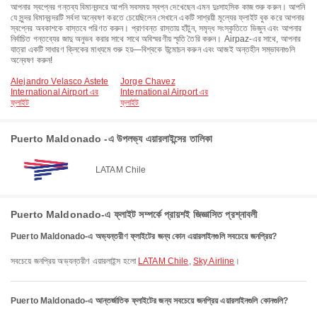
আপনার স্বপ্নের গন্তব্য বিমানবন্দরে আপনি সবসময় স্বপ্ন দেখেছেন এমন দুঃসাহসিক কাজ শুরু করুন। আপনি
যে সুন্দর বিমানবন্দরটি সর্বদা অন্বেষণ করতে চেয়েছিলেন সেখানে একটি সাশ্রয়ী মূল্যের ফ্লাইট বুক করে আপনার
স্বপ্নের অবকাশকে বাস্তবে পরিণত করুন। প্রাণবন্ত রাস্তায় হাঁটুন, সমৃদ্ধ সংস্কৃতিতে ভিজুন এবং আপনার
নির্বাচিত গন্তব্যের জাদু অনুভব করার সাথে সাথে অবিস্মরণীয় স্মৃতি তৈরি করুন। Airpaz-এর সাথে, আপনার
যাত্রা একটি সাধারণ ক্লিকের মাধ্যমে শুরু হয়—বিশ্বকে উন্মোচন করুন এবং আজই অন্তহীন সম্ভাবনাগুলি
অন্বেষণ করুন!
Alejandro Velasco Astete
Jorge Chavez
International Airport এর
International Airport এর
ফ্লাইট
ফ্লাইট
Puerto Maldonado -এ উপলভ্য এয়ারলাইন্সের তালিকা
LATAM Chile
Puerto Maldonado-এ ফ্লাইট সম্পর্কে প্রায়শই জিজ্ঞাসিত প্রশ্নাবলী
Puerto Maldonado-এ অভ্যন্তরীণ ফ্লাইটের জন্য কোন এয়ারলাইনগুলি সবচেয়ে জনপ্রিয়?
সবচেয়ে জনপ্রিয় অভ্যন্তরীণ এয়ারলাইন্স হলো
LATAM Chile
,
Sky Airline
।
Puerto Maldonado-এ আন্তর্জাতিক ফ্লাইটের জন্য সবচেয়ে জনপ্রিয় এয়ারলাইনগুলি কোনগুলি?