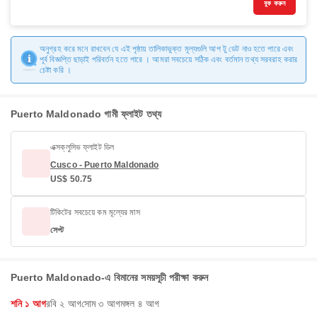
বুক করুন
অনুগ্রহ করে মনে রাখবেন যে এই পৃষ্ঠায় তালিকাভুক্ত মূল্যগুলি আপ টু ডেট নাও হতে পারে এবং
পূর্ব বিজ্ঞপ্তি ছাড়াই পরিবর্তন হতে পারে । আমরা সবচেয়ে সঠিক এবং বর্তমান তথ্য সরবরাহ করার
চেষ্টা করি ।
Puerto Maldonado গামী ফ্লাইট তথ্য
এক্সক্লুসিভ ফ্লাইট ডিল
Cusco - Puerto Maldonado
US$ 50.75
টিকিটের সবচেয়ে কম মূল্যের মাস
সেপ্ট
Puerto Maldonado-এ বিমানের সময়সূচী পরীক্ষা করুন
শনি ১ আগ
রবি ২ আগ
সোম ৩ আগ
মঙ্গল ৪ আগ