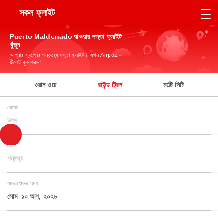
সকল ফ্লাইট
Puerto Maldonado যাওয়ার সস্তা ফ্লাইট
খুঁজুন
আপনার স্বপ্নের গন্তব্যে সস্তা ফ্লাইট। এখন Airpaz এ
টিকেট বুক করুন!
ওয়ান ওয়ে
রাউন্ড ট্রিপ
মাল্টি সিটি
থেকে
উৎস
তে
গন্তব্য
যাত্রা শুরুর সময়
সোম, ১০ আগ, ২০২৬