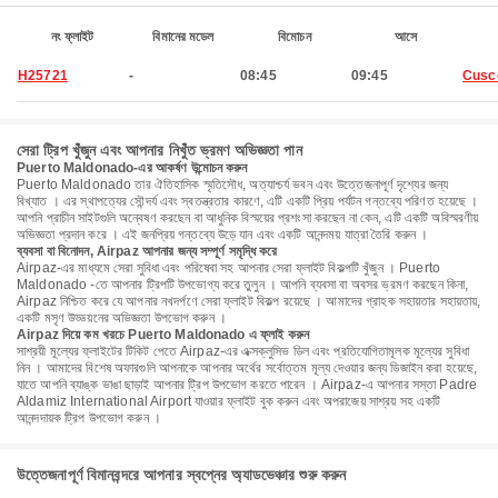
নং ফ্লাইট
বিমানের মডেল
বিমোচন
আসে
H25721
-
08:45
09:45
Cusc
সেরা ট্রিপ খুঁজুন এবং আপনার নিখুঁত ভ্রমণ অভিজ্ঞতা পান
Puerto Maldonado-এর আকর্ষণ উন্মোচন করুন
Puerto Maldonado তার ঐতিহাসিক স্মৃতিসৌধ, অত্যাশ্চর্য ভবন এবং উত্তেজনাপূর্ণ দৃশ্যের জন্য
বিখ্যাত । এর স্থাপত্যের সৌন্দর্য এবং স্বতন্ত্রতার কারণে, এটি একটি প্রিয় পর্যটন গন্তব্যে পরিণত হয়েছে ।
আপনি প্রাচীন সাইটগুলি অন্বেষণ করছেন বা আধুনিক বিস্ময়ের প্রশংসা করছেন না কেন, এটি একটি অবিস্মরণীয়
অভিজ্ঞতা প্রদান করে । এই জনপ্রিয় গন্তব্যে উড়ে যান এবং একটি আনন্দময় যাত্রা তৈরি করুন ।
ব্যবসা বা বিনোদন, Airpaz আপনার জন্য সম্পূর্ণ সমৃদ্ধি করে
Airpaz-এর মাধ্যমে সেরা সুবিধা এবং পরিষেবা সহ আপনার সেরা ফ্লাইট বিকল্পটি খুঁজুন । Puerto
Maldonado -তে আপনার ট্রিপটি উপভোগ্য করে তুলুন । আপনি ব্যবসা বা অবসর ভ্রমণ করছেন কিনা,
Airpaz নিশ্চিত করে যে আপনার নখদর্পণে সেরা ফ্লাইট বিকল্প রয়েছে । আমাদের গ্রাহক সহায়তার সহায়তায়,
একটি মসৃণ উড্ডয়নের অভিজ্ঞতা উপভোগ করুন ।
Airpaz দিয়ে কম খরচে Puerto Maldonado এ ফ্লাই করুন
সাশ্রয়ী মূল্যের ফ্লাইটের টিকিট পেতে Airpaz-এর এক্সক্লুসিভ ডিল এবং প্রতিযোগিতামূলক মূল্যের সুবিধা
নিন । আমাদের বিশেষ অফারগুলি আপনাকে আপনার অর্থের সর্বোত্তম মূল্য দেওয়ার জন্য ডিজাইন করা হয়েছে,
যাতে আপনি ব্যাঙ্ক ভাঙা ছাড়াই আপনার ট্রিপ উপভোগ করতে পারেন । Airpaz-এ আপনার সস্তা Padre
Aldamiz International Airport যাওয়ার ফ্লাইট বুক করুন এবং অপরাজেয় সাশ্রয় সহ একটি
আনন্দদায়ক ট্রিপ উপভোগ করুন ।
উত্তেজনাপূর্ণ বিমানবন্দরে আপনার স্বপ্নের অ্যাডভেঞ্চার শুরু করুন