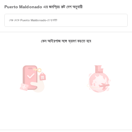
Puerto Maldonado এর জনপ্রিয় রুট দেশ অনুযায়ী
পেরু থেকে Puerto Maldonado-তে ফ্লাইট
কেন আইরপাজ সঙ্গে ভ্রমণ করতে হবে