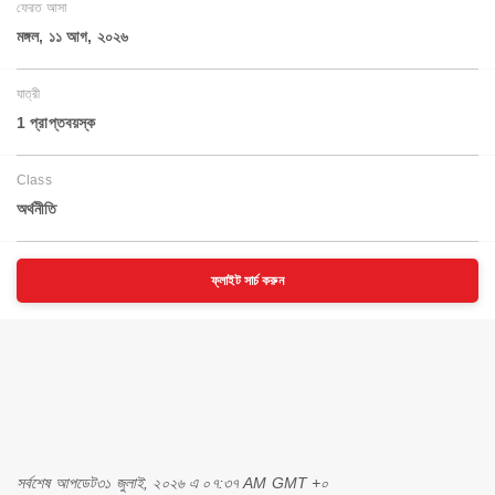
ফেরত আসা
মঙ্গল, ১১ আগ, ২০২৬
যাত্রী
1 প্রাপ্তবয়স্ক
Class
অর্থনীতি
ফ্লাইট সার্চ করুন
সর্বশেষ আপডেট
৩১ জুলাই, ২০২৬ এ ০৭:৩৭ AM GMT +০