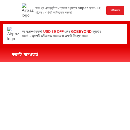
অসংখ্য এক্সক্লুসিভ প্রোমো শুধুমাত্র Airpaz অ্যাপ-এই
ডাউনলোড
পাবেন। এখনই ডাউনলোড করুন!
বড় সংরক্ষণ করুন!
USD 30 OFF
কোড
GOBEYOND
ব্যবহার
করুন! - অ্যাপটি ডাউনলোড করুন এবং এখনই নিবন্ধন করুন!
ফরগট পাসওয়ার্ড