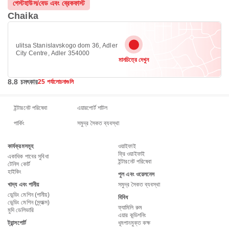
গেস্টহাউস/বেড এবং ব্রেকফাস্ট
Chaika
ulitsa Stanislavskogo dom 36, Adler
City Centre, Adler 354000
মানচিত্রে দেখুন
8.8 চমৎকার
25 পর্যালোচনাগুলি
ইন্টারনেট পরিষেবা
এয়ারপোর্ট শাটল
পার্কিং
সমুদ্র সৈকত ব্যবস্থা
কার্যক্রমসমূহ
ওয়াইফাই
ফ্রি ওয়াইফাই
একাধিক পাবের সুবিধা
ইন্টারনেট পরিষেবা
টেনিস কোর্ট
হাইকিং
পুল এবং ওয়েলনেস
খাদ্য এবং পানীয়
সমুদ্র সৈকত ব্যবস্থা
ভেন্ডিং মেশিন (পানীয়)
বিবিধ
ভেন্ডিং মেশিন (স্ন্যাক্স)
ফ্যামিলি রুম
মুদি ডেলিভারি
এয়ার কন্ডিশনিং
ট্রান্সপোর্ট
ধূমপানমুক্ত কক্ষ