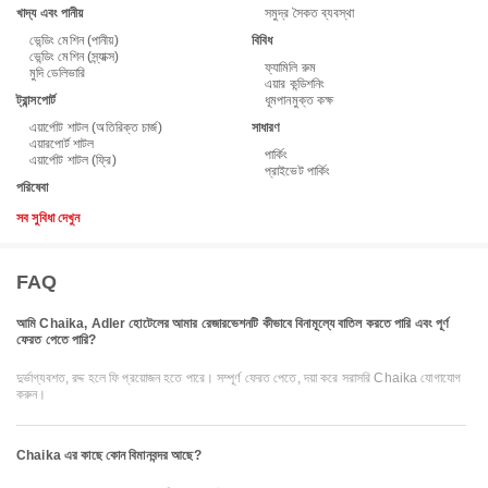
খাদ্য এবং পানীয়
সমুদ্র সৈকত ব্যবস্থা
ভেন্ডিং মেশিন (পানীয়)
বিবিধ
ভেন্ডিং মেশিন (স্ন্যাক্স)
ফ্যামিলি রুম
মুদি ডেলিভারি
এয়ার কন্ডিশনিং
ট্রান্সপোর্ট
ধূমপানমুক্ত কক্ষ
এয়ার্পোট শাটল (অতিরিক্ত চার্জ)
সাধারণ
এয়ারপোর্ট শাটল
পার্কিং
এয়ার্পোট শাটল (ফ্রি)
প্রাইভেট পার্কিং
পরিষেবা
সব সুবিধা দেখুন
FAQ
আমি Chaika, Adler হোটেলের আমার রেজারভেশনটি কীভাবে বিনামূল্যে বাতিল করতে পারি এবং পূর্ণ
ফেরত পেতে পারি?
দুর্ভাগ্যবশত, রদ্দ হলে ফি প্রয়োজন হতে পারে। সম্পূর্ণ ফেরত পেতে, দয়া করে সরাসরি Chaika যোগাযোগ
করুন।
Chaika এর কাছে কোন বিমানবন্দর আছে?