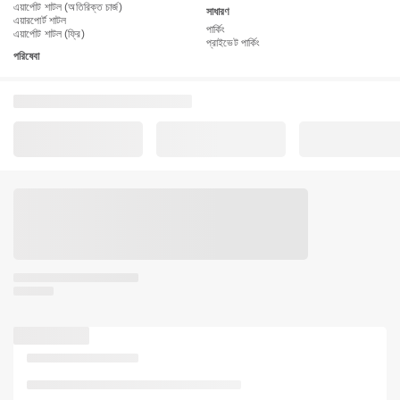
এয়ার্পোট শাটল (অতিরিক্ত চার্জ)
সাধারণ
এয়ারপোর্ট শাটল
পার্কিং
এয়ার্পোট শাটল (ফ্রি)
প্রাইভেট পার্কিং
পরিষেবা