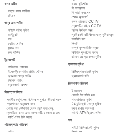
কমন এরিয়া
এয়ার কন্ডিশনিং
কি অ্যাক্সেস
বাইরে বসার ফার্নিচার
কি কার্ড অ্যাক্সেস
টেরেস
স্মোক অ্যালার্ম
কমন এরিয়াতে CCTV
খাদ্য এবং পানীয়
প্রোপার্টির বাইরে CCTV
সাইটে কফির সুবিধা
অগ্নি নির্বাপক যন্ত্র
রেস্টুরেন্ট
প্রতিবন্ধী অতিথিদের জন্য সুবিধাসমূহ
বার
ফ্যামিলি রুম
ভেন্ডিং মেশিন
লিফট
স্ন্যাক বার
সম্পূর্ণ ধুমপানবিহীন স্থান
রুম সার্ভিস
নির্ধারিত ধুমপানের স্থান
হুইলচেয়ার প্রবেশের সুবিধা
ট্রান্সপোর্ট
ব্যবসার সুবিধা
পার্কিংয়ের গ্যারেজ
ইলেকট্রিক গাড়ির চার্জিং স্টেশন
মিটিং/ব্যাংকোয়েট সুবিধা
অ্যাক্সেসযোগ্য পার্কিং
ফ্যাক্স/ফটোকপি
নিরাপদ পার্কিং
রিসেপশন পরিষেবা
ব্রেকফাস্ট অপশন
ইনভয়েস
নিরাপত্তা ফিচার
সেফটি ডিপোজিট বক্স
স্থানীয় কর্তৃপক্ষের নির্দেশনা অনুসারে স্টাফরা সকল
পাহাড়াদারের সুবিধা
প্রোটোকল অনুসরণ করে
24 ঘন্টা ফ্রন্ট ডেস্ক সুবিধা
শেয়ার করা স্টেশনারি যেমন প্রিন্ট করা মেনু,
ব্যাগ রাখার ব্যবস্থা
ম্যাগাজিন, কলম এবং কাগজ সরিয়ে ফেলা হয়েছে
সাইটে ATM/ক্যাশ মেশিন
ফার্স্ট এইড কিট আছে
শপ
পরিচ্ছন্নতার পরিষেবা
সাইটে মিনি-মার্কেট সুবিধা