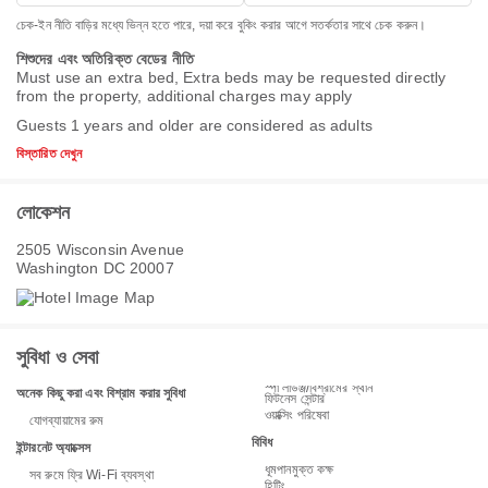
চেক-ইন নীতি বাড়ির মধ্যে ভিন্ন হতে পারে, দয়া করে বুকিং করার আগে সতর্কতার সাথে চেক করুন।
শিশুদের এবং অতিরিক্ত বেডের নীতি
Must use an extra bed, Extra beds may be requested directly
from the property, additional charges may apply
Guests 1 years and older are considered as adults
বিস্তারিত দেখুন
লোকেশন
2505 Wisconsin Avenue
Washington DC 20007
সুবিধা ও সেবা
স্পা লাউঞ্জ/বিশ্রামের স্থান
অনেক কিছু করা এবং বিশ্রাম করার সুবিধা
ফিটনেস সেন্টার
ওয়াক্সিং পরিষেবা
যোগব্যায়ামের রুম
বিবিধ
ইন্টারনেট অ্যাক্সেস
ধূমপানমুক্ত কক্ষ
সব রুমে ফ্রি Wi-Fi ব্যবস্থা
হিটিং