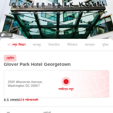
1 / 22
সংক্ষিপ্ত বিবরণ
ঘরসমূহ
বিস্তারিত
নীতিমালা
অবস্থান
সুবিধা
হোটেল
Glover Park Hotel Georgetown
2505 Wisconsin Avenue,
Washington DC 20007
মানচিত্রে দেখুন
8.5 চমৎকার
529 পর্যালোচনাগুলি
বার
রেস্টুরেন্ট