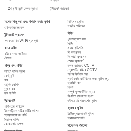
24 ঘন্টা ফ্রন্ট ডেস্ক সুবিধা
ইন্টারনেট পরিষেবা
অনেক কিছু করা এবং বিশ্রাম করার সুবিধা
ফিটনেস সেন্টার
ওয়াক্সিং পরিষেবা
যোগব্যায়ামের রুম
বিবিধ
ইন্টারনেট অ্যাক্সেস
ধূমপানমুক্ত কক্ষ
সব রুমে ফ্রি Wi-Fi ব্যবস্থা
হিটিং
কমন এরিয়া
এয়ার কন্ডিশনিং
কি অ্যাক্সেস
বাইরে বসার ফার্নিচার
কি কার্ড অ্যাক্সেস
টেরেস
স্মোক অ্যালার্ম
খাদ্য এবং পানীয়
কমন এরিয়াতে CCTV
প্রোপার্টির বাইরে CCTV
সাইটে কফির সুবিধা
অগ্নি নির্বাপক যন্ত্র
রেস্টুরেন্ট
প্রতিবন্ধী অতিথিদের জন্য সুবিধাসমূহ
বার
ফ্যামিলি রুম
ভেন্ডিং মেশিন
লিফট
স্ন্যাক বার
সম্পূর্ণ ধুমপানবিহীন স্থান
রুম সার্ভিস
নির্ধারিত ধুমপানের স্থান
ট্রান্সপোর্ট
হুইলচেয়ার প্রবেশের সুবিধা
পার্কিংয়ের গ্যারেজ
ব্যবসার সুবিধা
ইলেকট্রিক গাড়ির চার্জিং স্টেশন
মিটিং/ব্যাংকোয়েট সুবিধা
অ্যাক্সেসযোগ্য পার্কিং
ফ্যাক্স/ফটোকপি
নিরাপদ পার্কিং
ব্রেকফাস্ট অপশন
রিসেপশন পরিষেবা