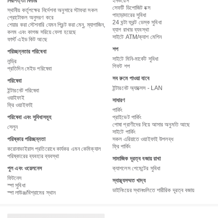
নিরাপত্তা ফিচার
ইনভয়েস
সেফটি ডিপোজিট বক্স
স্থানীয় কর্তৃপক্ষের নির্দেশনা অনুসারে স্টাফরা সকল
পাহাড়াদারের সুবিধা
প্রোটোকল অনুসরণ করে
24 ঘন্টা ফ্রন্ট ডেস্ক সুবিধা
শেয়ার করা স্টেশনারি যেমন প্রিন্ট করা মেনু, ম্যাগাজিন,
ব্যাগ রাখার ব্যবস্থা
কলম এবং কাগজ সরিয়ে ফেলা হয়েছে
সাইটে ATM/ক্যাশ মেশিন
ফার্স্ট এইড কিট আছে
শপ
পরিচ্ছন্নতার পরিষেবা
সাইটে মিনি-মার্কেট সুবিধা
লন্ড্রি
গিফট শপ
প্রতিদিন মেইড পরিষেবা
সব রুমে পাওয়া যাবে
পরিষেবা
ইন্টারনেট অ্যাক্সেস - LAN
ইন্টারনেট পরিষেবা
ওয়াইফাই
সাধারণ
ফ্রি ওয়াইফাই
পার্কিং
পরিষেবা এবং সুবিধাসমূহ
প্রাইভেট পার্কিং
পোষা প্রাণীদের নিয়ে আসার অনুমতি আছে
সেলুন
সাইটে পার্কিং
পরিষ্কার পরিচ্ছন্নতা
সকল এরিয়াতে ওয়াইফাই উপলব্ধ
ফ্রি পার্কিং
করোনাভাইরাস প্রতিরোধে কার্যকর এমন কেমিক্যাল
পরিষ্কারের ব্যবহার ব্যবস্থা
সামাজিক দূরত্ব বজায় রাখা
পুল এবং ওয়েলনেস
ক্যাশলেস পেমেন্টের সুবিধা
ফিটনেস
স্বাস্থ্যসম্মত খাদ্য
স্পা সুবিধা
ডাইনিংয়ের স্থানগুলিতে শারীরিক দূরত্ব বজায়
স্পা লাউঞ্জ/বিশ্রামের স্থান