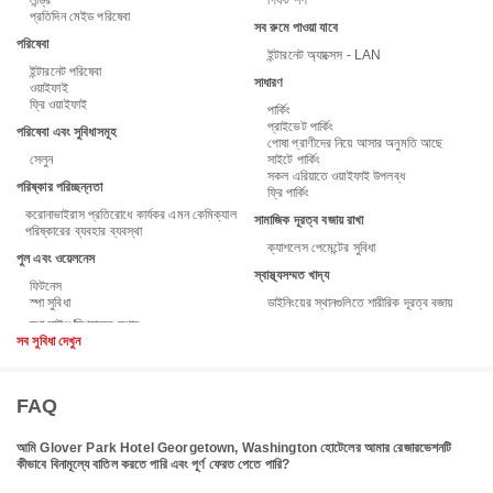
লন্ড্রি
গিফট শপ
প্রতিদিন মেইড পরিষেবা
সব রুমে পাওয়া যাবে
পরিষেবা
ইন্টারনেট অ্যাক্সেস - LAN
ইন্টারনেট পরিষেবা
সাধারণ
ওয়াইফাই
ফ্রি ওয়াইফাই
পার্কিং
প্রাইভেট পার্কিং
পরিষেবা এবং সুবিধাসমূহ
পোষা প্রাণীদের নিয়ে আসার অনুমতি আছে
সেলুন
সাইটে পার্কিং
সকল এরিয়াতে ওয়াইফাই উপলব্ধ
পরিষ্কার পরিচ্ছন্নতা
ফ্রি পার্কিং
করোনাভাইরাস প্রতিরোধে কার্যকর এমন কেমিক্যাল
সামাজিক দূরত্ব বজায় রাখা
পরিষ্কারের ব্যবহার ব্যবস্থা
ক্যাশলেস পেমেন্টের সুবিধা
পুল এবং ওয়েলনেস
স্বাস্থ্যসম্মত খাদ্য
ফিটনেস
স্পা সুবিধা
ডাইনিংয়ের স্থানগুলিতে শারীরিক দূরত্ব বজায়
সব সুবিধা দেখুন
FAQ
আমি Glover Park Hotel Georgetown, Washington হোটেলের আমার রেজারভেশনটি
কীভাবে বিনামূল্যে বাতিল করতে পারি এবং পূর্ণ ফেরত পেতে পারি?