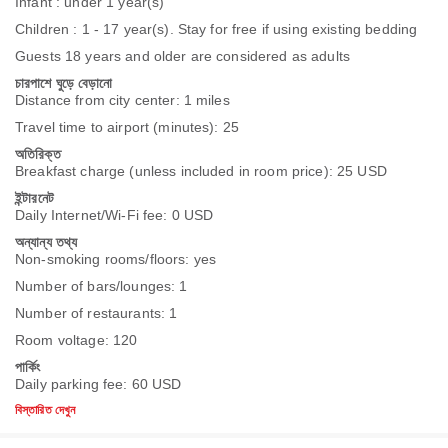
Infant : under 1 year(s)
Children : 1 - 17 year(s). Stay for free if using existing bedding
Guests 18 years and older are considered as adults
চারপাশে ঘুড়ে বেড়ানো
Distance from city center: 1 miles
Travel time to airport (minutes): 25
অতিরিক্ত
Breakfast charge (unless included in room price): 25 USD
ইন্টারনেট
Daily Internet/Wi-Fi fee: 0 USD
অন্যান্য তথ্য
Non-smoking rooms/floors: yes
Number of bars/lounges: 1
Number of restaurants: 1
Room voltage: 120
পার্কিং
Daily parking fee: 60 USD
বিস্তারিত দেখুন