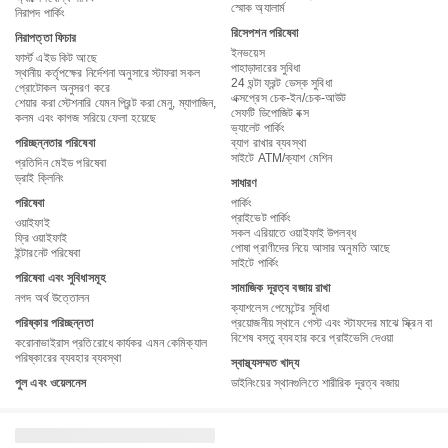
স্মোক অ্যালার্ম
নিরাপদ পার্কিং
রিসেপশন পরিষেবা
নিরাপত্তা ফিচার
ইনভয়েস
ফার্স্ট এইড কিট আছে
পাহাড়াদারের সুবিধা
স্থানীয় কর্তৃপক্ষের নির্দেশনা অনুসারে স্টাফরা সকল
24 ঘন্টা ফ্রন্ট ডেস্ক সুবিধা
প্রোটোকল অনুসরণ করে
এক্সপ্রেস চেক-ইন/চেক-আউট
শেয়ার করা স্টেশনারি যেমন প্রিন্ট করা মেনু, ম্যাগাজিন,
সেফটি ডিপোজিট বক্স
কলম এবং কাগজ সরিয়ে ফেলা হয়েছে
ভ্যালেট পার্কিং
পরিচ্ছন্নতার পরিষেবা
ব্যাগ রাখার ব্যবস্থা
সাইটে ATM/ক্যাশ মেশিন
প্রতিদিন মেইড পরিষেবা
ড্রাই ক্লিনিং
সাধারণ
পরিষেবা
পার্কিং
প্রাইভেট পার্কিং
ওয়াইফাই
সকল এরিয়াতে ওয়াইফাই উপলব্ধ
ফ্রি ওয়াইফাই
পোষা প্রাণীদের নিয়ে আসার অনুমতি আছে
ইন্টারনেট পরিষেবা
সাইটে পার্কিং
পরিষেবা এবং সুবিধাসমূহ
সামাজিক দূরত্ব বজায় রাখা
নগদ অর্থ উত্তোলন
ক্যাশলেস পেমেন্টের সুবিধা
পরিষ্কার পরিচ্ছন্নতা
প্রয়োজনীয় স্থানে গেস্ট এবং স্টাফদের মাঝে স্ক্রিন বা
বিশেষ বস্তু ব্যবহার করে প্রাইভেসি দেওয়া
করোনাভাইরাস প্রতিরোধে কার্যকর এমন কেমিক্যাল
পরিষ্কারের ব্যবহার ব্যবস্থা
স্বাস্থ্যসম্মত খাদ্য
পুল এবং ওয়েলনেস
ডাইনিংয়ের স্থানগুলিতে শারীরিক দূরত্ব বজায়