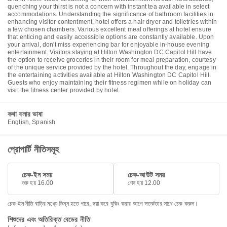
quenching your thirst is not a concern with instant tea available in select
accommodations. Understanding the significance of bathroom facilities in
enhancing visitor contentment, hotel offers a hair dryer and toiletries within
a few chosen chambers. Various excellent meal offerings at hotel ensure
that enticing and easily accessible options are constantly available. Upon
your arrival, don't miss experiencing bar for enjoyable in-house evening
entertainment. Visitors staying at Hilton Washington DC Capitol Hill have
the option to receive groceries in their room for meal preparation, courtesy
of the unique service provided by the hotel. Throughout the day, engage in
the entertaining activities available at Hilton Washington DC Capitol Hill.
Guests who enjoy maintaining their fitness regimen while on holiday can
visit the fitness center provided by hotel.
কথা বলার ভাষা
English, Spanish
প্রোপার্টি নীতিসমূহ
চেক-ইন সময়
চেক-আউট সময়
শুরু হয় 16.00
শেষ হয় 12.00
চেক-ইন নীতি বাড়ির মধ্যে ভিন্ন হতে পারে, দয়া করে বুকিং করার আগে সতর্কতার সাথে চেক করুন।
শিশুদের এবং অতিরিক্ত বেডের নীতি