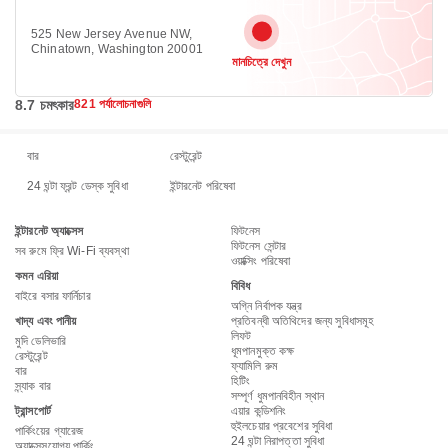
525 New Jersey Avenue NW,
Chinatown, Washington 20001
মানচিত্রে দেখুন
8.7 চমৎকার
821 পর্যালোচনাগুলি
বার
রেস্টুরেন্ট
24 ঘন্টা ফ্রন্ট ডেস্ক সুবিধা
ইন্টারনেট পরিষেবা
ইন্টারনেট অ্যাক্সেস
ফিটনেস
ফিটনেস সেন্টার
সব রুমে ফ্রি Wi-Fi ব্যবস্থা
ওয়াক্সিং পরিষেবা
কমন এরিয়া
বিবিধ
বাইরে বসার ফার্নিচার
অগ্নি নির্বাপক যন্ত্র
খাদ্য এবং পানীয়
প্রতিবন্ধী অতিথিদের জন্য সুবিধাসমূহ
লিফট
মুদি ডেলিভারি
ধূমপানমুক্ত কক্ষ
রেস্টুরেন্ট
ফ্যামিলি রুম
বার
হিটিং
স্ন্যাক বার
সম্পূর্ণ ধুমপানবিহীন স্থান
ট্রান্সপোর্ট
এয়ার কন্ডিশনিং
হুইলচেয়ার প্রবেশের সুবিধা
পার্কিংয়ের গ্যারেজ
24 ঘন্টা নিরাপত্তা সুবিধা
অ্যাক্সেসযোগ্য পার্কিং