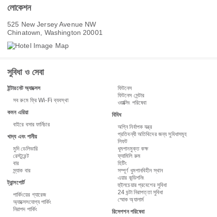
লোকেশন
525 New Jersey Avenue NW
Chinatown, Washington 20001
সুবিধা ও সেবা
ইন্টারনেট অ্যাক্সেস
ফিটনেস
ফিটনেস সেন্টার
সব রুমে ফ্রি Wi-Fi ব্যবস্থা
ওয়াক্সিং পরিষেবা
কমন এরিয়া
বিবিধ
বাইরে বসার ফার্নিচার
অগ্নি নির্বাপক যন্ত্র
প্রতিবন্ধী অতিথিদের জন্য সুবিধাসমূহ
খাদ্য এবং পানীয়
লিফট
মুদি ডেলিভারি
ধূমপানমুক্ত কক্ষ
রেস্টুরেন্ট
ফ্যামিলি রুম
বার
হিটিং
স্ন্যাক বার
সম্পূর্ণ ধুমপানবিহীন স্থান
এয়ার কন্ডিশনিং
ট্রান্সপোর্ট
হুইলচেয়ার প্রবেশের সুবিধা
24 ঘন্টা নিরাপত্তা সুবিধা
পার্কিংয়ের গ্যারেজ
স্মোক অ্যালার্ম
অ্যাক্সেসযোগ্য পার্কিং
নিরাপদ পার্কিং
রিসেপশন পরিষেবা