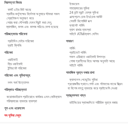
নিরাপত্তা ফিচার
ইনভয়েস
পাহাড়াদারের সুবিধা
ফার্স্ট এইড কিট আছে
24 ঘন্টা ফ্রন্ট ডেস্ক সুবিধা
স্থানীয় কর্তৃপক্ষের নির্দেশনা অনুসারে স্টাফরা সকল
এক্সপ্রেস চেক-ইন/চেক-আউট
প্রোটোকল অনুসরণ করে
সেফটি ডিপোজিট বক্স
শেয়ার করা স্টেশনারি যেমন প্রিন্ট করা মেনু,
ভ্যালেট পার্কিং
ম্যাগাজিন, কলম এবং কাগজ সরিয়ে ফেলা হয়েছে
ব্যাগ রাখার ব্যবস্থা
পরিচ্ছন্নতার পরিষেবা
সাইটে ATM/ক্যাশ মেশিন
প্রতিদিন মেইড পরিষেবা
সাধারণ
ড্রাই ক্লিনিং
পার্কিং
পরিষেবা
প্রাইভেট পার্কিং
সকল এরিয়াতে ওয়াইফাই উপলব্ধ
ওয়াইফাই
পোষা প্রাণীদের নিয়ে আসার অনুমতি আছে
ফ্রি ওয়াইফাই
সাইটে পার্কিং
ইন্টারনেট পরিষেবা
সামাজিক দূরত্ব বজায় রাখা
পরিষেবা এবং সুবিধাসমূহ
ক্যাশলেস পেমেন্টের সুবিধা
নগদ অর্থ উত্তোলন
প্রয়োজনীয় স্থানে গেস্ট এবং স্টাফদের মাঝে স্ক্রিন
বা বিশেষ বস্তু ব্যবহার করে প্রাইভেসি দেওয়া
পরিষ্কার পরিচ্ছন্নতা
স্বাস্থ্যসম্মত খাদ্য
করোনাভাইরাস প্রতিরোধে কার্যকর এমন কেমিক্যাল
পরিষ্কারের ব্যবহার ব্যবস্থা
ডাইনিংয়ের স্থানগুলিতে শারীরিক দূরত্ব বজায়
পুল এবং ওয়েলনেস
সব সুবিধা দেখুন