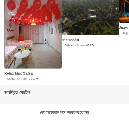
Jnayn
Dega
dar seddik
Gafsa
হোটেল থেকে 4347m
Relax Max Gafsa
Gafsa
হোটেল থেকে 3317m
জনপ্রিয় হোটেল
কেন আইরপাজ সঙ্গে ভ্রমণ করতে হবে