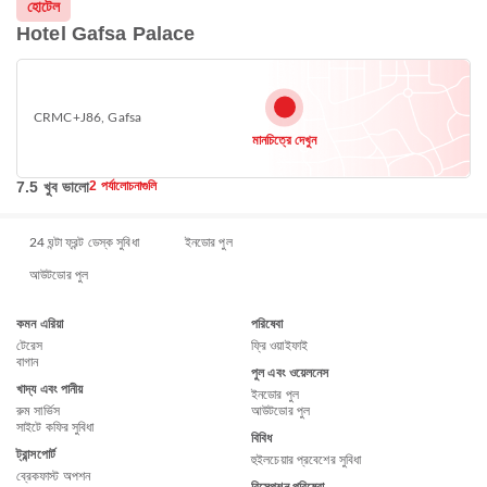
হোটেল
Hotel Gafsa Palace
CRMC+J86, Gafsa
মানচিত্রে দেখুন
7.5 খুব ভালো
2 পর্যালোচনাগুলি
24 ঘন্টা ফ্রন্ট ডেস্ক সুবিধা
ইনডোর পুল
আউটডোর পুল
কমন এরিয়া
পরিষেবা
টেরেস
ফ্রি ওয়াইফাই
বাগান
পুল এবং ওয়েলনেস
খাদ্য এবং পানীয়
ইনডোর পুল
রুম সার্ভিস
আউটডোর পুল
সাইটে কফির সুবিধা
বিবিধ
ট্রান্সপোর্ট
হুইলচেয়ার প্রবেশের সুবিধা
ব্রেকফাস্ট অপশন
রিসেপশন পরিষেবা