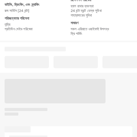
ডাইনিং, ড্রিংকিং, এবং স্ন্যাকিং
ব্যাগ রাখার ব্যবস্থা
রুম সার্ভিস [24 ঘন্টা]
24 ঘন্টা ফ্রন্ট ডেস্ক সুবিধা
পাহাড়াদারের সুবিধা
পরিচ্ছন্নতার পরিষেবা
সাধারণ
লন্ড্রি
প্রতিদিন মেইড পরিষেবা
সকল এরিয়াতে ওয়াইফাই উপলব্ধ
ফ্রি পার্কিং