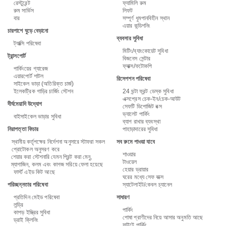
রেস্টুরেন্ট
ফ্যামিলি রুম
রুম সার্ভিস
লিফট
বার
সম্পূর্ণ ধুমপানবিহীন স্থান
এয়ার কন্ডিশনিং
চারপাশে ঘুড়ে বেড়ানো
ব্যবসার সুবিধা
ট্যাক্সি পরিষেবা
মিটিং/ব্যাংকোয়েট সুবিধা
ট্রান্সপোর্ট
বিজনেস সেন্টার
ফ্যাক্স/ফটোকপি
পার্কিংয়ের গ্যারেজ
এয়ারপোর্ট শাটল
রিসেপশন পরিষেবা
সাইকেল ভাড়া (অতিরিক্ত চার্জ)
ইলেকট্রিক গাড়ির চার্জিং স্টেশন
24 ঘন্টা ফ্রন্ট ডেস্ক সুবিধা
এক্সপ্রেস চেক-ইন/চেক-আউট
দীর্ঘমেয়াদি উদ্যোগ
সেফটি ডিপোজিট বক্স
ভ্যালেট পার্কিং
বাইসাইকেল ভাড়ার সুবিধা
ব্যাগ রাখার ব্যবস্থা
নিরাপত্তা ফিচার
পাহাড়াদারের সুবিধা
স্থানীয় কর্তৃপক্ষের নির্দেশনা অনুসারে স্টাফরা সকল
সব রুমে পাওয়া যাবে
প্রোটোকল অনুসরণ করে
শাওয়ার
শেয়ার করা স্টেশনারি যেমন প্রিন্ট করা মেনু,
টাওয়েল
ম্যাগাজিন, কলম এবং কাগজ সরিয়ে ফেলা হয়েছে
হেয়ার ড্রায়ার
ফার্স্ট এইড কিট আছে
ঘরের মধ্যে সেফ বাক্স
পরিচ্ছন্নতার পরিষেবা
স্যাটেলাইট/কেবল চ্যানেল
প্রতিদিন মেইড পরিষেবা
সাধারণ
লন্ড্রি
পার্কিং
কাপড় ইস্ত্রির সুবিধা
পোষা প্রাণীদের নিয়ে আসার অনুমতি আছে
ড্রাই ক্লিনিং
সাইটে পার্কিং