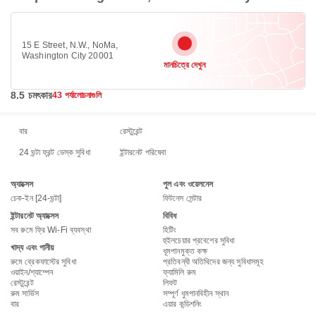
15 E Street, N.W., NoMa,
Washington City 20001
মানচিত্রে দেখুন
8.5 চমৎকার
43 পর্যালোচনাগুলি
বার
রেস্টুরেন্ট
24 ঘন্টা ফ্রন্ট ডেস্ক সুবিধা
ইন্টারনেট পরিষেবা
অ্যাক্সেস
পুল এবং ওয়েলনেস
চেক-ইন [24-ঘন্টা]
ফিটনেস সেন্টার
ইন্টারনেট অ্যাক্সেস
বিবিধ
সব রুমে ফ্রি Wi-Fi ব্যবস্থা
হিটিং
হুইলচেয়ার প্রবেশের সুবিধা
খাদ্য এবং পানীয়
ধূমপানমুক্ত কক্ষ
রুমে ব্রেকফাস্টের সুবিধা
প্রতিবন্ধী অতিথিদের জন্য সুবিধাসমূহ
ওয়াইন/শ্যাম্পেন
ফ্যামিলি রুম
রেস্টুরেন্ট
লিফট
রুম সার্ভিস
সম্পূর্ণ ধুমপানবিহীন স্থান
বার
এয়ার কন্ডিশনিং