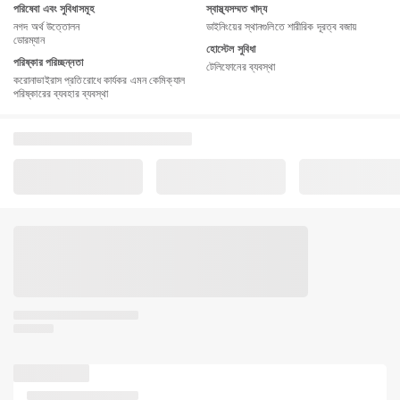
পরিষেবা এবং সুবিধাসমূহ
স্বাস্থ্যসম্মত খাদ্য
নগদ অর্থ উত্তোলন
ডাইনিংয়ের স্থানগুলিতে শারীরিক দূরত্ব বজায়
ডোরম্যান
হোস্টেল সুবিধা
পরিষ্কার পরিচ্ছন্নতা
টেলিফোনের ব্যবস্থা
করোনাভাইরাস প্রতিরোধে কার্যকর এমন কেমিক্যাল
পরিষ্কারের ব্যবহার ব্যবস্থা