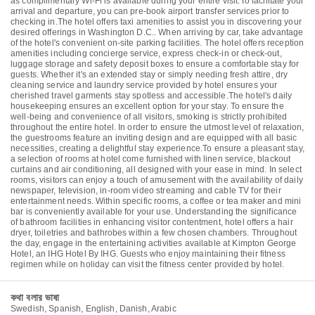
as complimentary Wi-Fi is available during your entire visit.To facilitate your
arrival and departure, you can pre-book airport transfer services prior to
checking in.The hotel offers taxi amenities to assist you in discovering your
desired offerings in Washington D.C.. When arriving by car, take advantage
of the hotel's convenient on-site parking facilities. The hotel offers reception
amenities including concierge service, express check-in or check-out,
luggage storage and safety deposit boxes to ensure a comfortable stay for
guests. Whether it's an extended stay or simply needing fresh attire, dry
cleaning service and laundry service provided by hotel ensures your
cherished travel garments stay spotless and accessible.The hotel's daily
housekeeping ensures an excellent option for your stay. To ensure the
well-being and convenience of all visitors, smoking is strictly prohibited
throughout the entire hotel. In order to ensure the utmost level of relaxation,
the guestrooms feature an inviting design and are equipped with all basic
necessities, creating a delightful stay experience.To ensure a pleasant stay,
a selection of rooms at hotel come furnished with linen service, blackout
curtains and air conditioning, all designed with your ease in mind. In select
rooms, visitors can enjoy a touch of amusement with the availability of daily
newspaper, television, in-room video streaming and cable TV for their
entertainment needs. Within specific rooms, a coffee or tea maker and mini
bar is conveniently available for your use. Understanding the significance
of bathroom facilities in enhancing visitor contentment, hotel offers a hair
dryer, toiletries and bathrobes within a few chosen chambers. Throughout
the day, engage in the entertaining activities available at Kimpton George
Hotel, an IHG Hotel By IHG. Guests who enjoy maintaining their fitness
regimen while on holiday can visit the fitness center provided by hotel.
কথা বলার ভাষা
Swedish, Spanish, English, Danish, Arabic