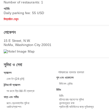
Number of restaurants: 1
পার্কিং
Daily parking fee: 55 USD
বিস্তারিত দেখুন
লোকেশন
15 E Street, N.W.
NoMa, Washington City 20001
সুবিধা ও সেবা
পরিষ্কারের ব্যবহার ব্যবস্থা
অ্যাক্সেস
পুল এবং ওয়েলনেস
চেক-ইন [24-ঘন্টা]
ফিটনেস সেন্টার
ইন্টারনেট অ্যাক্সেস
বিবিধ
সব রুমে ফ্রি Wi-Fi ব্যবস্থা
হিটিং
খাদ্য এবং পানীয়
হুইলচেয়ার প্রবেশের সুবিধা
রুমে ব্রেকফাস্টের সুবিধা
ধূমপানমুক্ত কক্ষ
ওয়াইন/শ্যাম্পেন
প্রতিবন্ধী অতিথিদের জন্য সুবিধাসমূহ