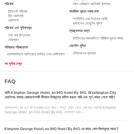
পরিষেবা
সকল এরিয়াতে ওয়াইফাই উপলব্ধ
ইন্টারনেট পরিষেবা
সামাজিক দূরত্ব বজায় রাখা
ফ্রি ওয়াইফাই
স্পর্শবিহীন চেক-ইন/চেক-আউট
ওয়াইফাই
ক্যাশলেস পেমেন্টের সুবিধা
পরিষেবা এবং সুবিধাসমূহ
স্বাস্থ্যসম্মত খাদ্য
নগদ অর্থ উত্তোলন
ডাইনিংয়ের স্থানগুলিতে শারীরিক দূরত্ব বজায়
ডোরম্যান
হোস্টেল সুবিধা
পরিষ্কার পরিচ্ছন্নতা
টেলিফোনের ব্যবস্থা
করোনাভাইরাস প্রতিরোধে কার্যকর এমন কেমিক্যাল
সব সুবিধা দেখুন
FAQ
আমি Kimpton George Hotel, an IHG Hotel By IHG, Washington City
হোটেলের আমার রেজারভেশনটি কীভাবে বিনামূল্যে বাতিল করতে পারি এবং পূর্ণ ফেরত পেতে পারি?
দুর্ভাগ্যবশত, রদ্দ হলে ফি প্রয়োজন হতে পারে। সম্পূর্ণ ফেরত পেতে, দয়া করে সরাসরি Kimpton
George Hotel, an IHG Hotel By IHG যোগাযোগ করুন।
Kimpton George Hotel, an IHG Hotel By IHG এর কাছে কোন বিমানবন্দর আছে?