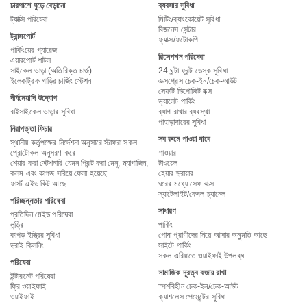
চারপাশে ঘুড়ে বেড়ানো
ব্যবসার সুবিধা
ট্যাক্সি পরিষেবা
মিটিং/ব্যাংকোয়েট সুবিধা
বিজনেস সেন্টার
ট্রান্সপোর্ট
ফ্যাক্স/ফটোকপি
পার্কিংয়ের গ্যারেজ
রিসেপশন পরিষেবা
এয়ারপোর্ট শাটল
সাইকেল ভাড়া (অতিরিক্ত চার্জ)
24 ঘন্টা ফ্রন্ট ডেস্ক সুবিধা
ইলেকট্রিক গাড়ির চার্জিং স্টেশন
এক্সপ্রেস চেক-ইন/চেক-আউট
সেফটি ডিপোজিট বক্স
দীর্ঘমেয়াদি উদ্যোগ
ভ্যালেট পার্কিং
বাইসাইকেল ভাড়ার সুবিধা
ব্যাগ রাখার ব্যবস্থা
পাহাড়াদারের সুবিধা
নিরাপত্তা ফিচার
সব রুমে পাওয়া যাবে
স্থানীয় কর্তৃপক্ষের নির্দেশনা অনুসারে স্টাফরা সকল
প্রোটোকল অনুসরণ করে
শাওয়ার
শেয়ার করা স্টেশনারি যেমন প্রিন্ট করা মেনু, ম্যাগাজিন,
টাওয়েল
কলম এবং কাগজ সরিয়ে ফেলা হয়েছে
হেয়ার ড্রায়ার
ফার্স্ট এইড কিট আছে
ঘরের মধ্যে সেফ বাক্স
স্যাটেলাইট/কেবল চ্যানেল
পরিচ্ছন্নতার পরিষেবা
সাধারণ
প্রতিদিন মেইড পরিষেবা
লন্ড্রি
পার্কিং
কাপড় ইস্ত্রির সুবিধা
পোষা প্রাণীদের নিয়ে আসার অনুমতি আছে
ড্রাই ক্লিনিং
সাইটে পার্কিং
সকল এরিয়াতে ওয়াইফাই উপলব্ধ
পরিষেবা
সামাজিক দূরত্ব বজায় রাখা
ইন্টারনেট পরিষেবা
ফ্রি ওয়াইফাই
স্পর্শবিহীন চেক-ইন/চেক-আউট
ওয়াইফাই
ক্যাশলেস পেমেন্টের সুবিধা