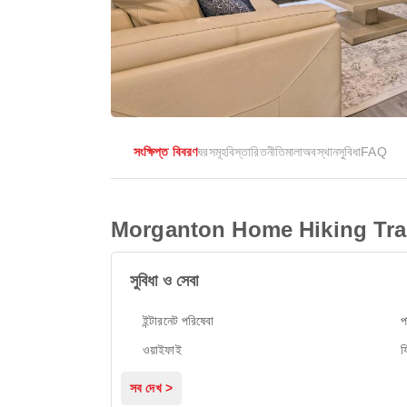
সংক্ষিপ্ত বিবরণ
ঘরসমূহ
বিস্তারিত
নীতিমালা
অবস্থান
সুবিধা
FAQ
Morganton Home Hiking Trai
সুবিধা ও সেবা
ইন্টারনেট পরিষেবা
প
ওয়াইফাই
ফ
সব দেখ >