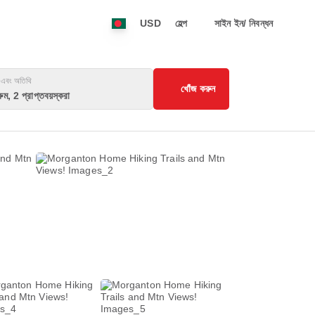
USD
হেল্প
সাইন ইন/ নিবন্ধন
 এবং অতিথি
খোঁজ করুন
ুম, 2 প্রাপ্তবয়স্করা