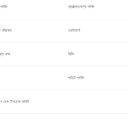
পার্কিং
অ্যাক্সেসযোগ্য পার্কিং
ট পরিষেবা
ওয়াইফাই
ক্ত কক্ষ
হিটিং
সাইটে পার্কিং
বিহীন চেক-ইন/চেক-আউট