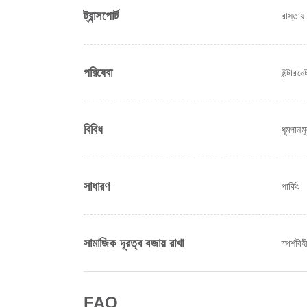
ট্রান্সপোর্ট
রাস্তায় 
পরিষেবা
ইন্টারনে
বিবিধ
ধূমপানমু
সাধারণ
পার্কিং
সামাজিক দূরত্ব বজায় রাখা
স্পর্শ
FAQ