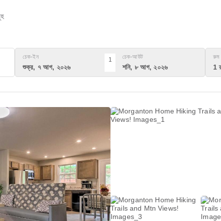
ূহ
চেক-ইন
চেক-আউট
রুম
1
শুক্র, ৭ আগ, ২০২৬
শনি, ৮ আগ, ২০২৬
1 র