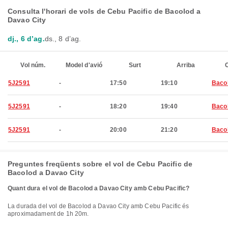
Consulta l'horari de vols de Cebu Pacific de Bacolod a
Davao City
dj., 6 d’ag.
ds., 8 d’ag.
Vol núm.
Model d'avió
Surt
Arriba
C
5J2591
-
17:50
19:10
Baco
5J2591
-
18:20
19:40
Baco
5J2591
-
20:00
21:20
Baco
Preguntes freqüents sobre el vol de Cebu Pacific de
Bacolod a Davao City
Quant dura el vol de Bacolod a Davao City amb Cebu Pacific?
La durada del vol de Bacolod a Davao City amb Cebu Pacific és
aproximadament de 1h 20m.