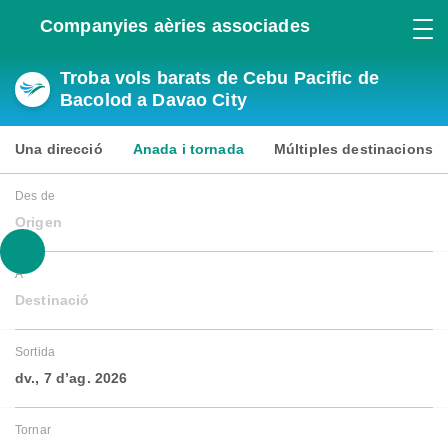
Companyies aèries associades
Troba vols barats de Cebu Pacific de
Bacolod a Davao City
Una direcció
Anada i tornada
Múltiples destinacions
Des de
Origen
A
Destinació
Sortida
dv., 7 d’ag. 2026
Tornar