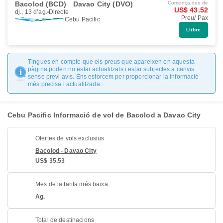
Bacolod (BCD)
Davao City (DVO)
Comença des de
US$ 43.52
dj., 13 d’ag.
Directe
Preu/ Pax
Cebu Pacific
Llibre
Tingues en compte que els preus que apareixen en aquesta
pàgina poden no estar actualitzats i estar subjectes a canvis
sense previ avís. Ens esforcem per proporcionar la informació
més precisa i actualitzada.
Cebu Pacific Informació de vol de Bacolod a Davao City
Ofertes de vols exclusius
Bacolod - Davao City
US$ 35.53
Mes de la tarifa més baixa
Ag.
Total de destinacions