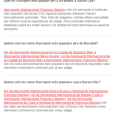
Quin és l’aeroport més popular per a arribades a Davao City?
Aeropuerto Internacional Francisco Bangoy
són els aeroports d’arribada
més populars de Davao City. Aquests aeroports ofereixen Servei
bancari/caixer automàtic, Taxi, Sala de pregària i moltes altres comoditats
per millorar la teva experiència de viatge. Pots consultar informació
detallada sobre les instal·lacions i la distribució dels terminals en aquests
aeroports.
Quines són les rutes d’aeroport més populars des de Bacolod?
vol de Aeropuerto Internacional de la Ciudad de Bacolod-Silay a
Aeropuerto Internacional Ninoy Aquino
,
vol de Aeropuerto Internacional de
la Ciudad de Bacolod-Silay a Aeropuerto Internacional Francisco Bangoy
són les rutes aeroportuàries més populars des de Bacolod. Aquestes rutes
ofereixen connexions còmodes per al teu viatge.
Quines són les rutes d’aeroport més populars cap a Davao City?
vol de Aeropuerto Internacional Ninoy Aquino a Aeropuerto Internacional
Francisco Bangoy
,
vol de Aeropuerto Internacional de Mactán-Cebú a
Aeropuerto Internacional Francisco Bangoy
,
vol de Aeropuerto
Internacional de Clark a Aeropuerto Internacional Francisco Bangoy
són
les rutes aeroportuàries més populars cap a Davao City. Aquestes rutes
ofereixen connexions còmodes per al teu viatge.