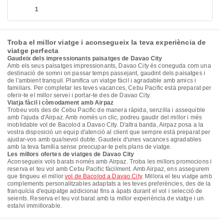
1
Troba el millor viatge i aconsegueix la teva experiència de
viatge perfecta
Gaudeix dels impressionants paisatges de Davao City
Amb els seus paisatges impressionants, Davao City és coneguda com una
destinació de somni on passar temps passejant, gaudint dels paisatges i
de l'ambient tranquil. Planifica un viatge fàcil i agradable amb amics i
familiars. Per completar les teves vacances, Cebu Pacific està preparat per
oferir-te el millor servei i portar-te des de Davao City.
Viatja fàcil i còmodament amb Airpaz
Trobeu vols des de Cebu Pacific de manera ràpida, senzilla i assequible
amb l'ajuda d'Airpaz. Amb només un clic, podreu gaudir del millor i més
inoblidable vol de Bacolod a Davao City. D'altra banda, Airpaz posa a la
vostra disposició un equip d'atenció al client que sempre està preparat per
ajudar-vos amb qualsevol dubte. Gaudeix d'unes vacances agradables
amb la teva família sense preocupar-te pels plans de viatge.
Les millors ofertes de viatges de Davao City
Aconsegueix vols barats només amb Airpaz. Troba les millors promocions i
reserva el teu vol amb Cebu Pacific fàcilment. Amb Airpaz, ens assegurem
que tingueu el millor
vol de Bacolod a Davao City
. Millora el teu viatge amb
complements personalitzables adaptats a les teves preferències, des de la
franquícia d'equipatge addicional fins a àpats durant el vol i selecció de
seients. Reserva el teu vol barat amb la millor experiència de viatge i un
estalvi immillorable.