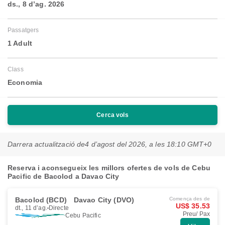
ds., 8 d’ag. 2026
Passatgers
1 Adult
Class
Economia
Cerca vols
Darrera actualització de
4 d’agost del 2026, a les 18:10 GMT+0
Reserva i aconsegueix les millors ofertes de vols de Cebu
Pacific de Bacolod a Davao City
Bacolod (BCD)
Davao City (DVO)
Comença des de
US$ 35.53
dt., 11 d’ag.
Directe
Preu/ Pax
Cebu Pacific