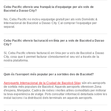
Cebu Pacific ofereix una franquícia d'equipatge per als vols de
Bacolod a Davao City?
No, Cebu Pacific no inclou equipatge gratuït per als vols Domèstic &
Internacional de Bacolod a Davao City. Cal comprar l’equipatge per
separat.
Cebu Pacific ofereix facturació en línia per a vols de Bacolod a Davao
City?
Sí, Cebu Pacific ofereix facturació en línia per a vols de Bacolod a Davao
City, cosa que li permet facturar còmodament el seu vol a través de la
nostra plataforma.
Quin és l’aeroport més popular per a sortides des de Bacolod?
Aeropuerto Internacional de la Ciudad de Bacolod-Silay
són els aeroports
de sortida més populars de Bacolod. Aquests aeroports ofereixen Zona
d'espera, Menjador, Cadira de rodes i moltes altres comoditats per millorar
la teva experiència de viatge. Pots consultar informació detallada sobre les
instal·lacions i la distribució dels terminals en aquests aeroports.