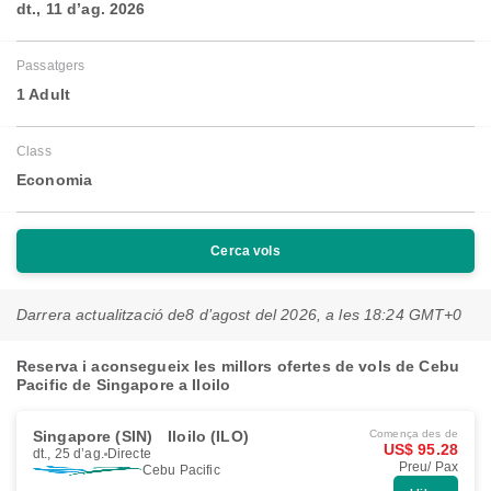
dt., 11 d’ag. 2026
Passatgers
1 Adult
Class
Economia
Cerca vols
Darrera actualització de
8 d’agost del 2026, a les 18:24 GMT+0
Reserva i aconsegueix les millors ofertes de vols de Cebu
Pacific de Singapore a Iloilo
Singapore (SIN)
Iloilo (ILO)
Comença des de
US$ 95.28
dt., 25 d’ag.
Directe
Preu/ Pax
Cebu Pacific