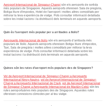
Aeroport Internacional de Singapur-Changi
són els aeroports de sortida
més populars de Singapore. Aquests aeroports ofereixen Sala de pregària,
Botiga lliure d'impostos, Hotel de l'aeroport i moltes altres comoditats per
millorar la teva experiència de viatge. Pots consultar informació detallada
sobre les instal·lacions i la distribució dels terminals en aquests aeroports.
Quin és l’aeroport més popular per a arribades a Iloilo?
Aeropuerto Internacional de Iloílo
són els aeroports d’arribada més
populars de Iloilo. Aquests aeroports ofereixen Botiga lliure d'impostos,
Taxi, Sala de pregària i moltes altres comoditats per millorar la teva
experiència de viatge. Pots consultar informació detallada sobre les
instal·lacions i la distribució dels terminals en aquests aeroports.
Quines són les rutes d’aeroport més populars des de Singapore?
vol de Aeroport Internacional de Singapur-Changi a Aeropuerto
Internacional Ninoy Aquino
,
vol de Aeroport Internacional de Singapur-
Changi a Aeropuerto Internacional de Clark
,
vol de Aeroport Internacional
de Singapur-Changi a Aeropuerto Internacional de Mactán-Cebú
són les
rutes aeroportuàries més populars des de Singapore. Aquestes rutes
ofereixen connexions còmodes per al teu viatge.