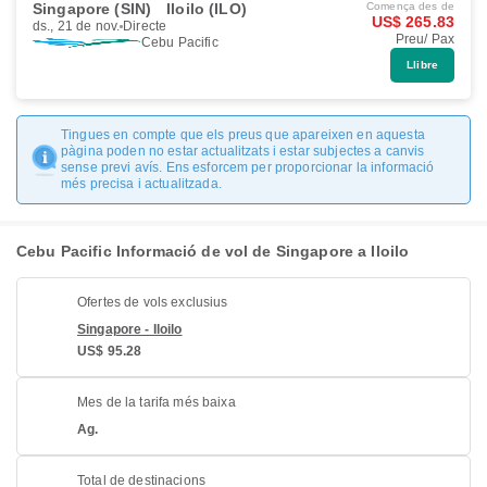
Singapore (SIN)
Iloilo (ILO)
Comença des de
US$ 265.83
ds., 21 de nov.
Directe
Preu/ Pax
Cebu Pacific
Llibre
Tingues en compte que els preus que apareixen en aquesta
pàgina poden no estar actualitzats i estar subjectes a canvis
sense previ avís. Ens esforcem per proporcionar la informació
més precisa i actualitzada.
Cebu Pacific Informació de vol de Singapore a Iloilo
Ofertes de vols exclusius
Singapore - Iloilo
US$ 95.28
Mes de la tarifa més baixa
Ag.
Total de destinacions