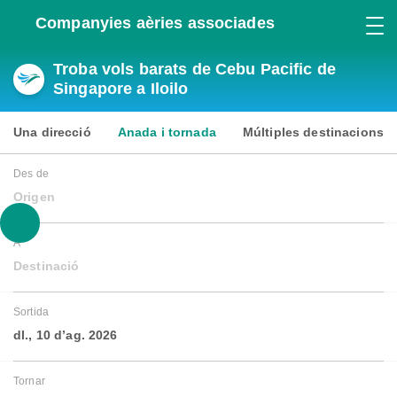
Companyies aèries associades
Troba vols barats de Cebu Pacific de
Singapore a Iloilo
Una direcció
Anada i tornada
Múltiples destinacions
Des de
Origen
A
Destinació
Sortida
dl., 10 d’ag. 2026
Tornar