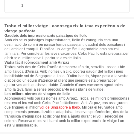
1
Troba el millor viatge i aconsegueix la teva experiència de
viatge perfecta
Gaudeix dels impressionants paisatges de Iloilo
Amb els seus paisatges impressionants, Iloilo és coneguda com una
destinació de somni on passar temps passejant, gaudint dels paisatges i
de l'ambient tranquil. Planifica un viatge fàcil i agradable amb amics i
familiars. Per completar les teves vacances, Cebu Pacific està preparat per
oferir-te el millor servei i portar-te des de Iloilo.
Viatja fàcil i còmodament amb Airpaz
Trobeu vols des de Cebu Pacific de manera ràpida, senzilla i assequible
amb l'ajuda d'Airpaz. Amb només un clic, podreu gaudir del millor i més
inoblidable vol de Singapore a Iloilo. D'altra banda, Airpaz posa a la vostra
disposició un equip d'atenció al client que sempre està preparat per
ajudar-vos amb qualsevol dubte. Gaudeix d'unes vacances agradables
amb la teva família sense preocupar-te pels plans de viatge.
Les millors ofertes de viatges de Iloilo
Aconsegueix vols barats només amb Airpaz. Troba les millors promocions i
reserva el teu vol amb Cebu Pacific fàcilment. Amb Airpaz, ens assegurem
que tingueu el millor
vol de Singapore a Iloilo
. Millora el teu viatge amb
complements personalitzables adaptats a les teves preferències, des de la
franquícia d'equipatge addicional fins a àpats durant el vol i selecció de
seients. Reserva el teu vol barat amb la millor experiència de viatge i un
estalvi immillorable.