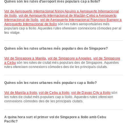
Quines són les rutes d’aeroport més populars cap a Iloilo?
vol de Aeropuerto Internacional Ninoy Aquino a Aeropuerto Internacional
de Iloílo
,
vol de Aeropuerto Internacional de Mactán-Cebú a Aeropuerto
Internacional de Iloílo
,
vol de Aeropuerto Internacional Francisco Bangoy a
Aeropuerto Internacional de Iloílo
són les rutes aeroportuàries més
populars cap a Iloilo. Aquestes rutes ofereixen connexions còmodes per al
teu viatge.
Quines són les rutes urbanes més populars des de Singapore?
vol de Singapore a Manila
,
vol de Singapore a Angeles
,
vol de Singapore
a Cebu
són les rutes de ciutat més populars des de Singapore. Aquestes
rutes ofereixen connexions còmodes des de les principals ciutats.
Quines són les rutes urbanes més populars cap a Iloilo?
vol de Manila a Iloilo
,
vol de Cebu a Iloilo
,
vol de Davao City a Iloilo
són
les rutes de ciutat més populars cap a Iloilo. Aquestes rutes ofereixen
connexions còmodes des de les principals ciutats.
A quina hora surt el primer vol de Singapore a Iloilo amb Cebu
Pacific?