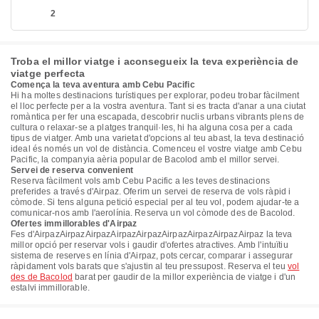
2
Troba el millor viatge i aconsegueix la teva experiència de
viatge perfecta
Comença la teva aventura amb Cebu Pacific
Hi ha moltes destinacions turístiques per explorar, podeu trobar fàcilment
el lloc perfecte per a la vostra aventura. Tant si es tracta d'anar a una ciutat
romàntica per fer una escapada, descobrir nuclis urbans vibrants plens de
cultura o relaxar-se a platges tranquil·les, hi ha alguna cosa per a cada
tipus de viatger. Amb una varietat d'opcions al teu abast, la teva destinació
ideal és només un vol de distància. Comenceu el vostre viatge amb Cebu
Pacific, la companyia aèria popular de Bacolod amb el millor servei.
Servei de reserva convenient
Reserva fàcilment vols amb Cebu Pacific a les teves destinacions
preferides a través d'Airpaz. Oferim un servei de reserva de vols ràpid i
còmode. Si tens alguna petició especial per al teu vol, podem ajudar-te a
comunicar-nos amb l'aerolínia. Reserva un vol còmode des de Bacolod.
Ofertes immillorables d'Airpaz
Fes d'AirpazAirpazAirpazAirpazAirpazAirpazAirpazAirpazAirpaz la teva
millor opció per reservar vols i gaudir d'ofertes atractives. Amb l'intuïtiu
sistema de reserves en línia d'Airpaz, pots cercar, comparar i assegurar
ràpidament vols barats que s'ajustin al teu pressupost. Reserva el teu
vol
des de Bacolod
barat per gaudir de la millor experiència de viatge i d'un
estalvi immillorable.