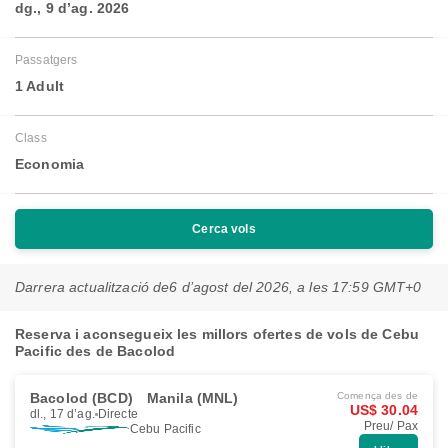
dg., 9 d’ag. 2026
Passatgers
1 Adult
Class
Economia
Cerca vols
Darrera actualització de
6 d’agost del 2026, a les 17:59 GMT+0
Reserva i aconsegueix les millors ofertes de vols de Cebu
Pacific des de Bacolod
Bacolod (BCD)
Manila (MNL)
Comença des de
US$ 30.04
dl., 17 d’ag.
Directe
Preu/ Pax
Cebu Pacific