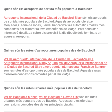
Quins són els aeroports de sortida més populars a Bacolod?
Aeropuerto Internacional de la Ciudad de Bacolod-Silay
són els aeroports
de sortida més populars de Bacolod. Aquests aeroports ofereixen
Menjador, Cadira de rodes, Servei bancari/caixer automàtic i moltes més
comoditats per millorar la teva experiència de viatge. Pots consultar
informació detallada sobre els serveis i la distribució dels terminals en
aquests aeroports.
Quines són les rutes d’aeroport més populars des de Bacolod?
vol de Aeropuerto Internacional de la Ciudad de Bacolod-Silay a
Aeropuerto Internacional Ninoy Aquino
,
vol de Aeropuerto Internacional de
la Ciudad de Bacolod-Silay a Aeropuerto Internacional Francisco Bangoy
són les rutes d’aeroport més populars des de Bacolod. Aquestes rutes
ofereixen connexions còmodes per al teu viatge.
Quines són les rutes urbanes més populars des de Bacolod?
vol de Bacolod a Manila
,
vol de Bacolod a Davao City
són les rutes
urbanes més populars des de Bacolod. Aquestes rutes ofereixen
connexions còmodes des de les principals ciutats.