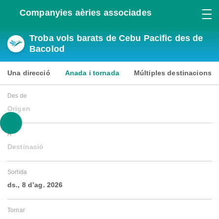
Companyies aèries associades
Troba vols barats de Cebu Pacific des de
Bacolod
Una direcció
Anada i tornada
Múltiples destinacions
Des de
Origen
A
Destinació
Sortida
ds., 8 d’ag. 2026
Tornar