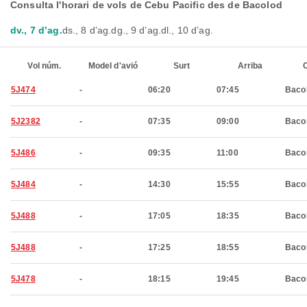
Consulta l'horari de vols de Cebu Pacific des de Bacolod
dv., 7 d’ag.
ds., 8 d’ag.
dg., 9 d’ag.
dl., 10 d’ag.
Vol núm.
Model d'avió
Surt
Arriba
C
5J474
-
06:20
07:45
Baco
5J2382
-
07:35
09:00
Baco
5J486
-
09:35
11:00
Baco
5J484
-
14:30
15:55
Baco
5J488
-
17:05
18:35
Baco
5J488
-
17:25
18:55
Baco
5J478
-
18:15
19:45
Baco