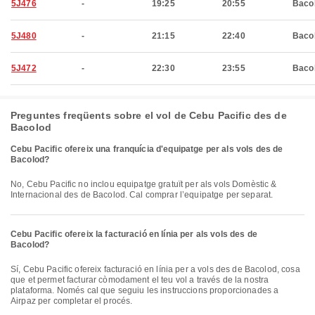
5J476
-
19:25
20:55
Baco
5J480
-
21:15
22:40
Baco
5J472
-
22:30
23:55
Baco
Preguntes freqüents sobre el vol de Cebu Pacific des de
Bacolod
Cebu Pacific ofereix una franquícia d'equipatge per als vols des de
Bacolod?
No, Cebu Pacific no inclou equipatge gratuït per als vols Domèstic &
Internacional des de Bacolod. Cal comprar l’equipatge per separat.
Cebu Pacific ofereix la facturació en línia per als vols des de
Bacolod?
Sí, Cebu Pacific ofereix facturació en línia per a vols des de Bacolod, cosa
que et permet facturar còmodament el teu vol a través de la nostra
plataforma. Només cal que seguiu les instruccions proporcionades a
Airpaz per completar el procés.