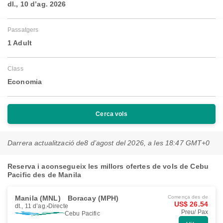
dl., 10 d’ag. 2026
Passatgers
1 Adult
Class
Economia
Cerca vols
Darrera actualització de
8 d’agost del 2026, a les 18:47 GMT+0
Reserva i aconsegueix les millors ofertes de vols de Cebu
Pacific des de Manila
Manila (MNL)
Boracay (MPH)
Comença des de
US$ 26.54
dt., 11 d’ag.
Directe
Preu/ Pax
Cebu Pacific