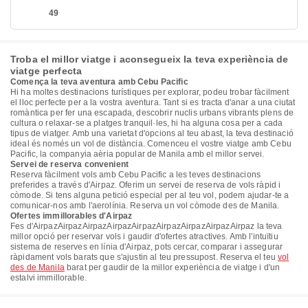
49
Troba el millor viatge i aconsegueix la teva experiència de
viatge perfecta
Comença la teva aventura amb Cebu Pacific
Hi ha moltes destinacions turístiques per explorar, podeu trobar fàcilment
el lloc perfecte per a la vostra aventura. Tant si es tracta d'anar a una ciutat
romàntica per fer una escapada, descobrir nuclis urbans vibrants plens de
cultura o relaxar-se a platges tranquil·les, hi ha alguna cosa per a cada
tipus de viatger. Amb una varietat d'opcions al teu abast, la teva destinació
ideal és només un vol de distància. Comenceu el vostre viatge amb Cebu
Pacific, la companyia aèria popular de Manila amb el millor servei.
Servei de reserva convenient
Reserva fàcilment vols amb Cebu Pacific a les teves destinacions
preferides a través d'Airpaz. Oferim un servei de reserva de vols ràpid i
còmode. Si tens alguna petició especial per al teu vol, podem ajudar-te a
comunicar-nos amb l'aerolínia. Reserva un vol còmode des de Manila.
Ofertes immillorables d'Airpaz
Fes d'AirpazAirpazAirpazAirpazAirpazAirpazAirpazAirpazAirpaz la teva
millor opció per reservar vols i gaudir d'ofertes atractives. Amb l'intuïtiu
sistema de reserves en línia d'Airpaz, pots cercar, comparar i assegurar
ràpidament vols barats que s'ajustin al teu pressupost. Reserva el teu
vol
des de Manila
barat per gaudir de la millor experiència de viatge i d'un
estalvi immillorable.