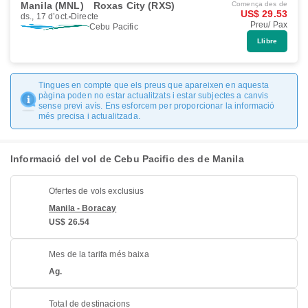
Manila (MNL)
Roxas City (RXS)
Comença des de
US$ 29.53
ds., 17 d’oct.
Directe
Preu/ Pax
Cebu Pacific
Llibre
Tingues en compte que els preus que apareixen en aquesta
pàgina poden no estar actualitzats i estar subjectes a canvis
sense previ avís. Ens esforcem per proporcionar la informació
més precisa i actualitzada.
Informació del vol de Cebu Pacific des de Manila
Ofertes de vols exclusius
Manila - Boracay
US$ 26.54
Mes de la tarifa més baixa
Ag.
Total de destinacions