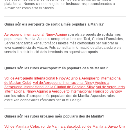
plataforma. Només cal que seguiu les instruccions proporcionades a
Airpaz per completar el procés.
Quins són els aeroports de sortida més populars a Manila?
Aeropuerto Internacional Ninoy Aquino
són els aeroports de sortida més
populars de Manila. Aquests aeroports ofereixen Taxi, Clínica i Farmàcies,
Servei bancari/caixer automàtic i moltes més comoditats per millorar la
teva experiència de viatge. Pots consultar informació detallada sobre els
serveis i la distribució dels terminals en aquests aeroports.
Quines són les rutes d’aeroport més populars des de Manila?
vol de Aeropuerto Internacional Ninoy Aquino a Aeropuerto Internacional
de Mactán-Cebú
,
vol de Aeropuerto Internacional Ninoy Aquino a
Aeropuerto Internacional de la Ciudad de Bacolod-Silay
,
vol de Aeropuerto
Internacional Ninoy Aquino a Aeropuerto Internacional Francisco Bangoy
són les rutes d’aeroport més populars des de Manila. Aquestes rutes
ofereixen connexions còmodes per al teu viatge.
Quines són les rutes urbanes més populars des de Manila?
vol de Manila a Cebu
,
vol de Manila a Bacolod
,
vol de Manila a Davao City