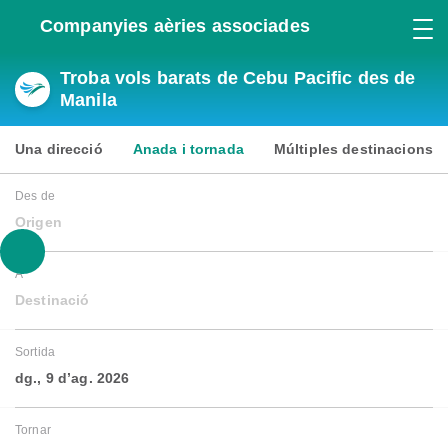
Companyies aèries associades
Troba vols barats de Cebu Pacific des de
Manila
Una direcció
Anada i tornada
Múltiples destinacions
Des de
Origen
A
Destinació
Sortida
dg., 9 d’ag. 2026
Tornar