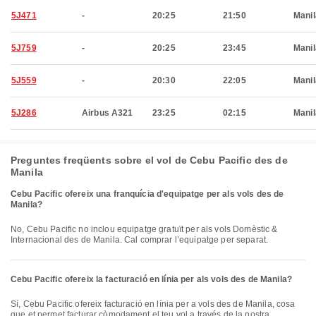
5J471
-
20:25
21:50
Manil
5J759
-
20:25
23:45
Manil
5J559
-
20:30
22:05
Manil
5J286
Airbus A321
23:25
02:15
Manil
Preguntes freqüents sobre el vol de Cebu Pacific des de
Manila
Cebu Pacific ofereix una franquícia d'equipatge per als vols des de
Manila?
No, Cebu Pacific no inclou equipatge gratuït per als vols Domèstic &
Internacional des de Manila. Cal comprar l’equipatge per separat.
Cebu Pacific ofereix la facturació en línia per als vols des de Manila?
Sí, Cebu Pacific ofereix facturació en línia per a vols des de Manila, cosa
que et permet facturar còmodament el teu vol a través de la nostra