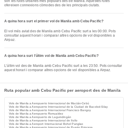
són les rutes urbanes més populars des de Manila. Aquestes rutes
ofereixen connexions còmodes des de les principals ciutats.
A quina hora surt el primer vol de Manila amb Cebu Pacific?
El vol més aviat des de Manila amb Cebu Pacific surt a les 00:00. Pots
consultar aquest horari i comparar altres opcions de vol disponibles a
Airpaz.
A quina hora surt l'últim vol de Manila amb Cebu Pacific?
L’últim vol des de Manila amb Cebu Pacific surt a les 23:50. Pots consultar
aquest horari i comparar altres opcions de vol disponibles a Airpaz.
Ruta popular amb Cebu Pacific per aeroport des de Manila
Vols de Manila a Aeropuerto Internacional de Mactán-Cebú
Vols de Manila a Aeropuerto Internacional de la Ciudad de Bacolod-Silay
Vols de Manila a Aeropuerto Internacional Francisco Bangoy
Vols de Manila a Aeropuerto Romualdez
Vols de Manila a Aeropuerto de Laguindingán
Vols de Manila a Aeropuerto Internacional de Iloílo
Vols de Manila a Aeroport Internacional Bohol Panglao
Vols de Manila a Aeropuerto Internacional de Puerto Princesa