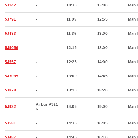
5J142
-
10:30
13:00
Manil
5J791
-
11:05
12:55
Manil
5J483
-
11:35
13:00
Manil
5J5056
-
12:15
18:00
Manil
5J557
-
12:25
14:00
Manil
5J3085
-
13:00
14:45
Manil
5J828
-
13:10
18:20
Manil
Airbus A321
5J922
14:05
19:00
Manil
N
5J581
-
14:35
16:05
Manil
5J487
-
14:45
16:10
Manil