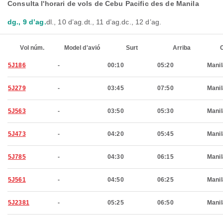
Consulta l'horari de vols de Cebu Pacific des de Manila
dg., 9 d’ag.
dl., 10 d’ag.
dt., 11 d’ag.
dc., 12 d’ag.
Vol núm.
Model d'avió
Surt
Arriba
C
5J186
-
00:10
05:20
Manil
5J279
-
03:45
07:50
Manil
5J563
-
03:50
05:30
Manil
5J473
-
04:20
05:45
Manil
5J785
-
04:30
06:15
Manil
5J561
-
04:50
06:25
Manil
5J2381
-
05:25
06:50
Manil