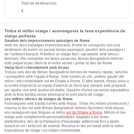
Total de destinacions
1
Troba el millor viatge i aconsegueix la teva experiència de
viatge perfecta
Gaudeix dels impressionants paisatges de Rome
Amb els seus paisatges impressionants, Rome és coneguda com una
destinació de somni on passar temps passejant, gaudint dels paisatges i
de l'ambient tranquil. Planifica un viatge fàcil i agradable amb amics i
familiars. Per completar les teves vacances, Biman Bangladesh Airlines
està preparat per oferir-te el millor servei i portar-te des de Rome.
Viatja fàcil i còmodament amb Airpaz
Trobeu vols des de Biman Bangladesh Airlines de manera ràpida, senzilla
i assequible amb l'ajuda d'Airpaz. Amb només un clic, podreu gaudir del
millor i més inoblidable vol de Dhaka a Rome. D'altra banda, Airpaz posa a
la vostra disposició un equip d'atenció al client que sempre està preparat
per ajudar-vos amb qualsevol dubte. Gaudeix d'unes vacances agradables
amb la teva família sense preocupar-te pels plans de viatge.
Les millors ofertes de viatges de Rome
Aconsegueix vols barats només amb Airpaz. Troba les millors promocions i
reserva el teu vol amb Biman Bangladesh Airlines fàcilment. Amb Airpaz,
ens assegurem que tingueu el millor
vol de Dhaka a Rome
. Millora el teu
viatge amb complements personalitzables adaptats a les teves
preferències, des de la franquícia d'equipatge addicional fins a àpats
durant el vol i selecció de seients. Reserva el teu vol barat amb la millor
experiència de viatge i un estalvi immillorable.