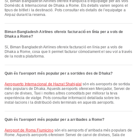
Sí, Biman Bangladesh Airlines ofereix franquícia d’equipatge per als vols
Domèstic & Internacional de Dhaka a Rome. Els detalls varien segons el
tipus de bitllet i la destinació. Pots consultar els detalls de l’equipatge a
Airpaz durant la reserva.
Biman Bangladesh Airlines ofereix facturació en línia per a vols de
Dhaka a Rome?
Sí, Biman Bangladesh Airlines ofereix facturació en línia per a vols de
Dhaka a Rome, cosa que li permet facturar còmodament el seu vol a través
de la nostra plataforma.
Quin és l’aeroport més popular per a sortides des de Dhaka?
Aeropuerto Internacional de Hazrat Shahjalal
són els aeroports de sortida
més populars de Dhaka. Aquests aeroports ofereixen Menjador, Servei de
canvi de divises, Taxi i moltes altres comoditats per millorar la teva
experiència de viatge. Pots consultar informació detallada sobre les
instal·lacions i la distribució dels terminals en aquests aeroports.
Quin és l’aeroport més popular per a arribades a Rome?
Aeroport de Roma Fiumicino
són els aeroports d’arribada més populars de
Rome. Aquests aeroports ofereixen Servei de canvi de divises, Sala de