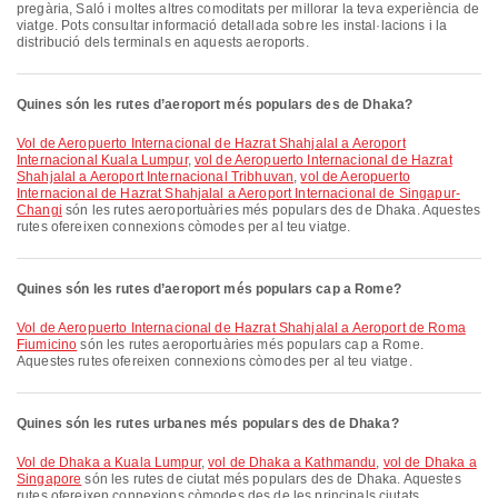
pregària, Saló i moltes altres comoditats per millorar la teva experiència de
viatge. Pots consultar informació detallada sobre les instal·lacions i la
distribució dels terminals en aquests aeroports.
Quines són les rutes d’aeroport més populars des de Dhaka?
vol de Aeropuerto Internacional de Hazrat Shahjalal a Aeroport
Internacional Kuala Lumpur
,
vol de Aeropuerto Internacional de Hazrat
Shahjalal a Aeroport Internacional Tribhuvan
,
vol de Aeropuerto
Internacional de Hazrat Shahjalal a Aeroport Internacional de Singapur-
Changi
són les rutes aeroportuàries més populars des de Dhaka. Aquestes
rutes ofereixen connexions còmodes per al teu viatge.
Quines són les rutes d’aeroport més populars cap a Rome?
vol de Aeropuerto Internacional de Hazrat Shahjalal a Aeroport de Roma
Fiumicino
són les rutes aeroportuàries més populars cap a Rome.
Aquestes rutes ofereixen connexions còmodes per al teu viatge.
Quines són les rutes urbanes més populars des de Dhaka?
vol de Dhaka a Kuala Lumpur
,
vol de Dhaka a Kathmandu
,
vol de Dhaka a
Singapore
són les rutes de ciutat més populars des de Dhaka. Aquestes
rutes ofereixen connexions còmodes des de les principals ciutats.