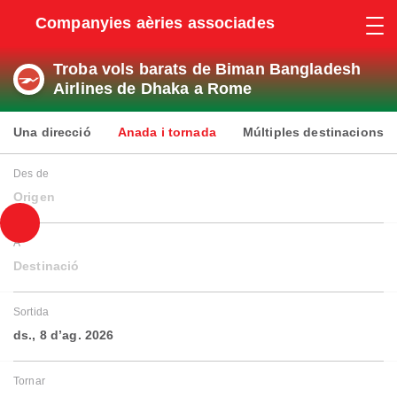
Companyies aèries associades
Troba vols barats de Biman Bangladesh
Airlines de Dhaka a Rome
Una direcció
Anada i tornada
Múltiples destinacions
Des de
Origen
A
Destinació
Sortida
ds., 8 d’ag. 2026
Tornar