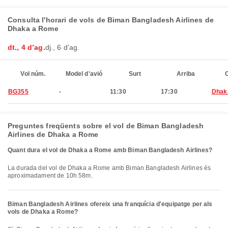
Consulta l'horari de vols de Biman Bangladesh Airlines de
Dhaka a Rome
dt., 4 d’ag.
dj., 6 d’ag.
Vol núm.
Model d'avió
Surt
Arriba
C
BG355
-
11:30
17:30
Dhak
Preguntes freqüents sobre el vol de Biman Bangladesh
Airlines de Dhaka a Rome
Quant dura el vol de Dhaka a Rome amb Biman Bangladesh Airlines?
La durada del vol de Dhaka a Rome amb Biman Bangladesh Airlines és
aproximadament de 10h 58m.
Biman Bangladesh Airlines ofereix una franquícia d'equipatge per als
vols de Dhaka a Rome?