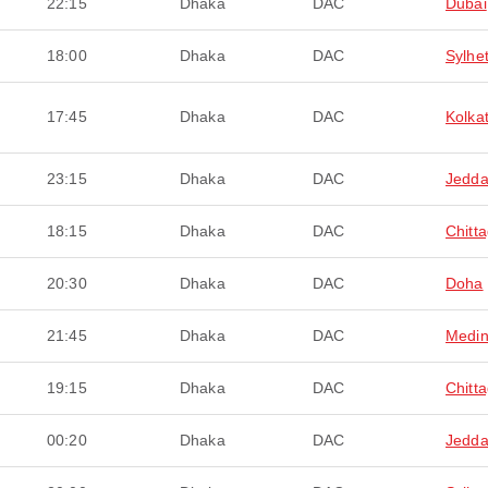
22:15
Dhaka
DAC
Dubai
18:00
Dhaka
DAC
Sylhe
17:45
Dhaka
DAC
Kolka
23:15
Dhaka
DAC
Jedd
18:15
Dhaka
DAC
Chitt
20:30
Dhaka
DAC
Doha
21:45
Dhaka
DAC
Medi
19:15
Dhaka
DAC
Chitt
00:20
Dhaka
DAC
Jedd