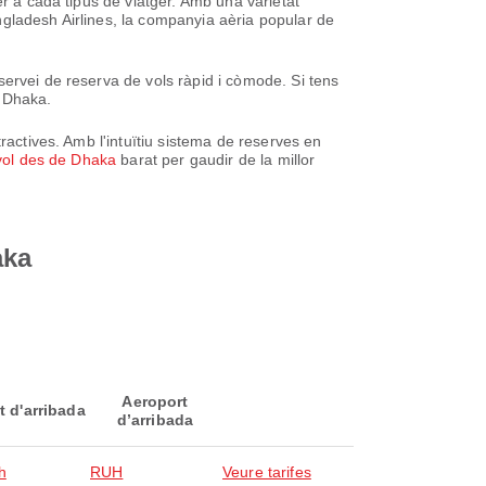
er a cada tipus de viatger. Amb una varietat
gladesh Airlines, la companyia aèria popular de
servei de reserva de vols ràpid i còmode. Si tens
e Dhaka.
ractives. Amb l'intuïtiu sistema de reserves en
vol des de Dhaka
barat per gaudir de la millor
aka
Aeroport
t d'arribada
d’arribada
h
RUH
Veure tarifes