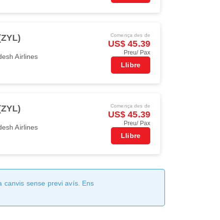
Comença des de
(ZYL)
US$ 45.39
Preu/ Pax
esh Airlines
Llibre
Comença des de
(ZYL)
US$ 45.39
Preu/ Pax
esh Airlines
Llibre
a canvis sense previ avís. Ens