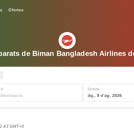
s
Ofertes
barats de Biman Bangladesh Airlines 
A
Sortida
dg., 9 d’ag. 2026
 22:43 GMT+0