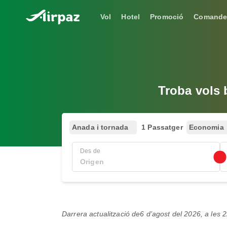
Vol
Hotel
Promoció
Comande
Troba vols 
Anada i tornada
1 Passatger
Economia
Des de
Darrera actualització de
6 d’agost del 2026, a les