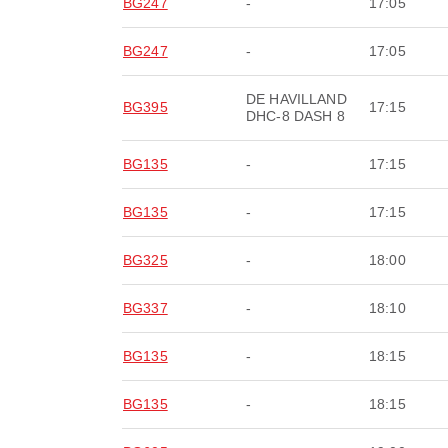
BG247
-
17:05
BG247
-
17:05
DE HAVILLAND
BG395
17:15
DHC-8 DASH 8
BG135
-
17:15
BG135
-
17:15
BG325
-
18:00
BG337
-
18:10
BG135
-
18:15
BG135
-
18:15