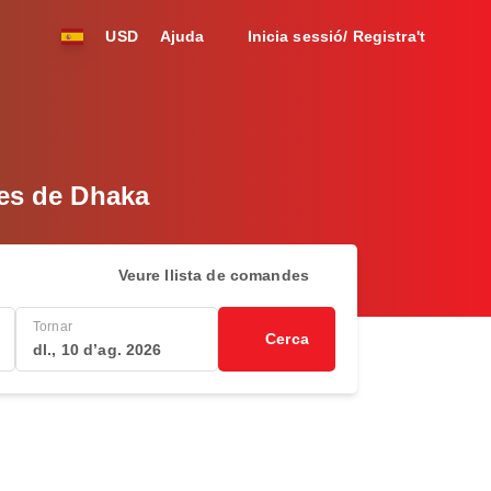
USD
Ajuda
Inicia sessió/ Registra't
des de Dhaka
Veure llista de comandes
Tornar
Cerca
dl., 10 d’ag. 2026