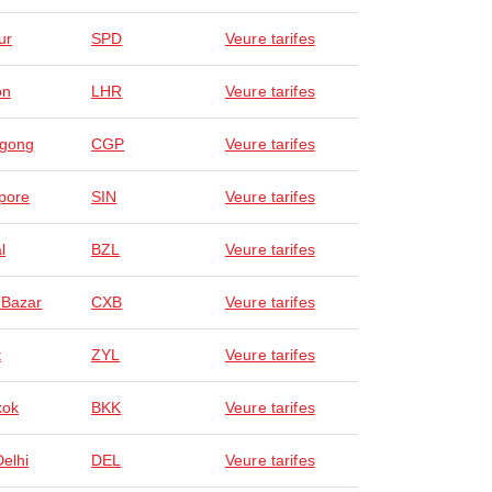
ur
SPD
Veure tarifes
on
LHR
Veure tarifes
agong
CGP
Veure tarifes
pore
SIN
Veure tarifes
l
BZL
Veure tarifes
 Bazar
CXB
Veure tarifes
t
ZYL
Veure tarifes
kok
BKK
Veure tarifes
elhi
DEL
Veure tarifes