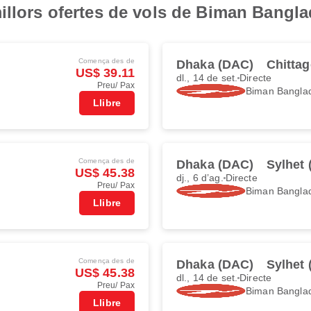
illors ofertes de vols de Biman Bangl
Comença des de
Dhaka (DAC)
Chitta
US$ 39.11
dl., 14 de set.
Directe
Preu/ Pax
Biman Banglad
Llibre
Comença des de
Dhaka (DAC)
Sylhet 
US$ 45.38
dj., 6 d’ag.
Directe
Preu/ Pax
Biman Banglad
Llibre
Comença des de
Dhaka (DAC)
Sylhet 
US$ 45.38
dl., 14 de set.
Directe
Preu/ Pax
Biman Banglad
Llibre