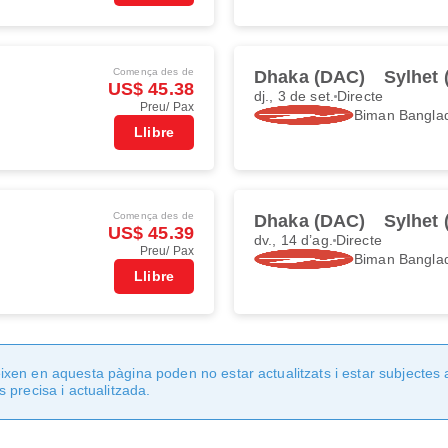
Comença des de
Dhaka (DAC)
Sylhet 
US$ 45.38
dj., 3 de set.
Directe
Preu/ Pax
Biman Banglad
Llibre
Comença des de
Dhaka (DAC)
Sylhet 
US$ 45.39
dv., 14 d’ag.
Directe
Preu/ Pax
Biman Banglad
Llibre
en en aquesta pàgina poden no estar actualitzats i estar subjectes 
 precisa i actualitzada.