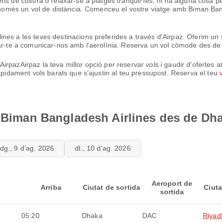
ns de cultura o relaxar-se a platges tranquil·les, hi ha alguna cosa p
és només un vol de distància. Comenceu el vostre viatge amb Biman Ban
es a les teves destinacions preferides a través d'Airpaz. Oferim un 
dar-te a comunicar-nos amb l'aerolínia. Reserva un vol còmode des d
pazAirpaz la teva millor opció per reservar vols i gaudir d'ofertes at
ràpidament vols barats que s'ajustin al teu pressupost. Reserva el teu
e Biman Bangladesh Airlines des de Dh
dg., 9 d’ag. 2026
dl., 10 d’ag. 2026
Aeroport de
Arriba
Ciutat de sortida
Ciuta
sortida
05:20
Dhaka
DAC
Riyad