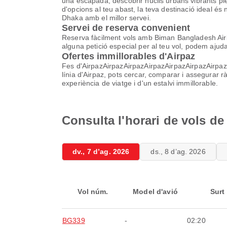
una escapada, descobrir nuclis urbans vibrants ple
d'opcions al teu abast, la teva destinació ideal 
Dhaka amb el millor servei.
Servei de reserva convenient
Reserva fàcilment vols amb Biman Bangladesh Airlin
alguna petició especial per al teu vol, podem aju
Ofertes immillorables d'Airpaz
Fes d'AirpazAirpazAirpazAirpazAirpazAirpazAirpazAir
línia d'Airpaz, pots cercar, comparar i assegurar 
experiència de viatge i d'un estalvi immillorable.
Consulta l'horari de vols d
dv., 7 d’ag. 2026
ds., 8 d’ag. 2026
Vol núm.
Model d'avió
Surt
BG339
-
02:20