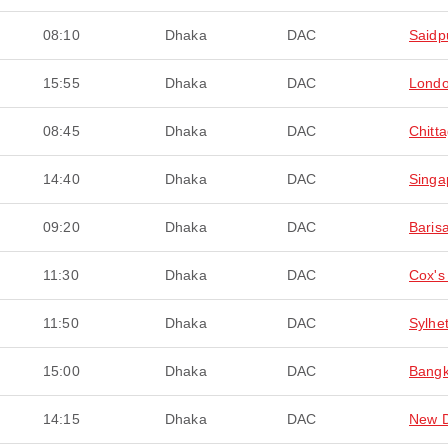
08:10
Dhaka
DAC
Saidp
15:55
Dhaka
DAC
Lond
08:45
Dhaka
DAC
Chitt
14:40
Dhaka
DAC
Singa
09:20
Dhaka
DAC
Barisa
11:30
Dhaka
DAC
Cox's
11:50
Dhaka
DAC
Sylhe
15:00
Dhaka
DAC
Bang
14:15
Dhaka
DAC
New D