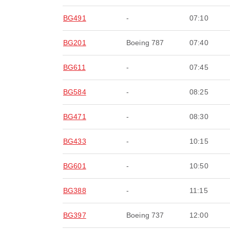
BG491
-
07:10
BG201
Boeing 787
07:40
BG611
-
07:45
BG584
-
08:25
BG471
-
08:30
BG433
-
10:15
BG601
-
10:50
BG388
-
11:15
BG397
Boeing 737
12:00