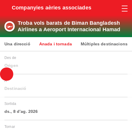
Companyies aèries associades
Troba vols barats de Biman Bangladesh
Airlines a Aeroport Internacional Hamad
Una direcció
Anada i tornada
Múltiples destinacions
Des de
Origen
A
Destinació
Sortida
ds., 8 d’ag. 2026
Tornar