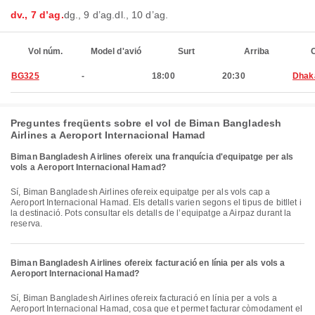
dv., 7 d’ag.
dg., 9 d’ag.
dl., 10 d’ag.
Vol núm.
Model d'avió
Surt
Arriba
C
BG325
-
18:00
20:30
Dhak
Preguntes freqüents sobre el vol de Biman Bangladesh
Airlines a Aeroport Internacional Hamad
Biman Bangladesh Airlines ofereix una franquícia d'equipatge per als
vols a Aeroport Internacional Hamad?
Sí, Biman Bangladesh Airlines ofereix equipatge per als vols cap a
Aeroport Internacional Hamad. Els detalls varien segons el tipus de bitllet i
la destinació. Pots consultar els detalls de l’equipatge a Airpaz durant la
reserva.
Biman Bangladesh Airlines ofereix facturació en línia per als vols a
Aeroport Internacional Hamad?
Sí, Biman Bangladesh Airlines ofereix facturació en línia per a vols a
Aeroport Internacional Hamad, cosa que et permet facturar còmodament el