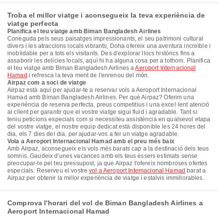
Troba el millor viatge i aconsegueix la teva experiència de
viatge perfecta
Planifica el teu viatge amb Biman Bangladesh Airlines
Coneguda pels seus paisatges impressionants, el seu patrimoni cultural
divers i les atraccions locals vibrants, Doha ofereix una aventura increïble i
inoblidable per a tots els visitants. Des d'explorar llocs històrics fins a
assaborir les delícies locals, aquí hi ha alguna cosa per a tothom. Planifica
el teu viatge amb Biman Bangladesh Airlines a
Aeroport Internacional
Hamad
i refresca la teva ment de l'enrenou del món.
Airpaz com a soci de viatge
Airpaz està aquí per ajudar-te a reservar vols a Aeroport Internacional
Hamad amb Biman Bangladesh Airlines. Per què Airpaz? Oferim una
experiència de reserva perfecta, preus competitius i una excel·lent atenció
al client per garantir que el vostre viatge sigui fluid i agradable. Tant si
teniu peticions especials com si necessiteu assistència en qualsevol etapa
del vostre viatge, el nostre equip dedicat està disponible les 24 hores del
dia, els 7 dies del dia, per ajudar-vos a fer un viatge agradable.
Vola a Aeroport Internacional Hamad amb el preu més baix
Amb Airpaz, aconsegueix els vols més barats cap a la destinació dels teus
somnis. Gaudeix d'unes vacances amb els teus éssers estimats sense
preocupar-te pel teu pressupost, ja que Airpaz t'ofereix nombroses ofertes
especials. Reserveu el vostre
vol a Aeroport Internacional Hamad
barat a
Airpaz per obtenir la millor experiència de viatge i estalvis immillorables.
Comprova l'horari del vol de Biman Bangladesh Airlines a
Aeroport Internacional Hamad