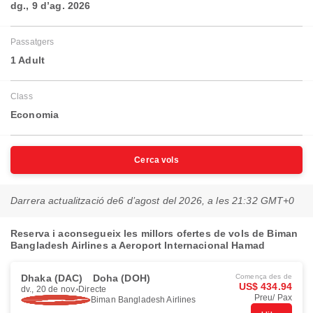
dg., 9 d’ag. 2026
Passatgers
1 Adult
Class
Economia
Cerca vols
Darrera actualització de
6 d’agost del 2026, a les 21:32 GMT+0
Reserva i aconsegueix les millors ofertes de vols de Biman
Bangladesh Airlines a Aeroport Internacional Hamad
Dhaka (DAC)
Doha (DOH)
Comença des de
US$ 434.94
dv., 20 de nov.
Directe
Preu/ Pax
Biman Bangladesh Airlines