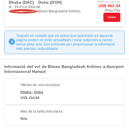
Dhaka (DAC)
Doha (DOH)
Comença des de
US$ 463.34
dl., 19 d’oct.
Directe
Preu/ Pax
Biman Bangladesh Airlines
Llibre
Tingues en compte que els preus que apareixen en aquesta
pàgina poden no estar actualitzats i estar subjectes a canvis
sense previ avís. Ens esforcem per proporcionar la informació
més precisa i actualitzada.
Informació del vol de Biman Bangladesh Airlines a Aeroport
Internacional Hamad
Ofertes de vols exclusius
Dhaka - Doha
US$ 434.94
Mes de la tarifa més baixa
Nov.