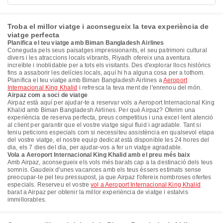
Troba el millor viatge i aconsegueix la teva experiència de
viatge perfecta
Planifica el teu viatge amb Biman Bangladesh Airlines
Coneguda pels seus paisatges impressionants, el seu patrimoni cultural
divers i les atraccions locals vibrants, Riyadh ofereix una aventura
increïble i inoblidable per a tots els visitants. Des d'explorar llocs històrics
fins a assaborir les delícies locals, aquí hi ha alguna cosa per a tothom.
Planifica el teu viatge amb Biman Bangladesh Airlines a
Aeroport
Internacional King Khalid
i refresca la teva ment de l'enrenou del món.
Airpaz com a soci de viatge
Airpaz està aquí per ajudar-te a reservar vols a Aeroport Internacional King
Khalid amb Biman Bangladesh Airlines. Per què Airpaz? Oferim una
experiència de reserva perfecta, preus competitius i una excel·lent atenció
al client per garantir que el vostre viatge sigui fluid i agradable. Tant si
teniu peticions especials com si necessiteu assistència en qualsevol etapa
del vostre viatge, el nostre equip dedicat està disponible les 24 hores del
dia, els 7 dies del dia, per ajudar-vos a fer un viatge agradable.
Vola a Aeroport Internacional King Khalid amb el preu més baix
Amb Airpaz, aconsegueix els vols més barats cap a la destinació dels teus
somnis. Gaudeix d'unes vacances amb els teus éssers estimats sense
preocupar-te pel teu pressupost, ja que Airpaz t'ofereix nombroses ofertes
especials. Reserveu el vostre
vol a Aeroport Internacional King Khalid
barat a Airpaz per obtenir la millor experiència de viatge i estalvis
immillorables.