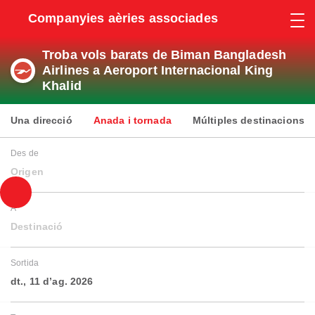
Companyies aèries associades
Troba vols barats de Biman Bangladesh
Airlines a Aeroport Internacional King
Khalid
Una direcció
Anada i tornada
Múltiples destinacions
Des de
Origen
A
Destinació
Sortida
dt., 11 d’ag. 2026