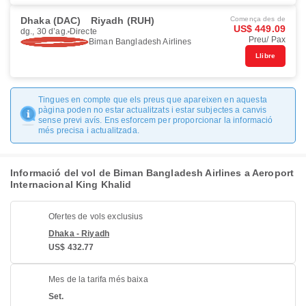
Dhaka (DAC)
Riyadh (RUH)
Comença des de
US$ 449.09
dg., 30 d’ag.
Directe
Preu/ Pax
Biman Bangladesh Airlines
Llibre
Tingues en compte que els preus que apareixen en aquesta
pàgina poden no estar actualitzats i estar subjectes a canvis
sense previ avís. Ens esforcem per proporcionar la informació
més precisa i actualitzada.
Informació del vol de Biman Bangladesh Airlines a Aeroport
Internacional King Khalid
Ofertes de vols exclusius
Dhaka - Riyadh
US$ 432.77
Mes de la tarifa més baixa
Set.