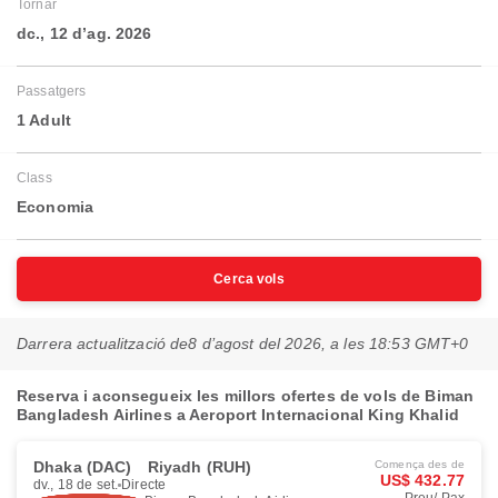
Tornar
dc., 12 d’ag. 2026
Passatgers
1 Adult
Class
Economia
Cerca vols
Darrera actualització de
8 d’agost del 2026, a les 18:53 GMT+0
Reserva i aconsegueix les millors ofertes de vols de Biman
Bangladesh Airlines a Aeroport Internacional King Khalid
Dhaka (DAC)
Riyadh (RUH)
Comença des de
US$ 432.77
dv., 18 de set.
Directe