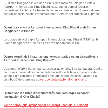
Sí, Biman Bangladesh Airlines ofereix facturació en línia per a vols a
Aeroport Internacional King Khalid, cosa que et permet facturar
còmodament el teu vol a través de la nostra plataforma. Només cal que
seguiu les instruccions proporcionades a Airpaz per completar el procés.
Quant dura el vol a Aeroport Internacional King Khalid amb Biman
Bangladesh Airlines?
La durada del vol cap a Aeroport Internacional King Khalid (RUH) amb
Biman Bangladesh Airlines és d’aproximadament 6h 1m.
Quines terminals i instal·lacions aeroportuàries estan disponibles a
Aeroport Internacional King Khalid?
L’aeroport ofereix Servei bancari/caixer automàtic, Bus llançadora, Cadira
de rodes i moltes altres comoditats per millorar la teva experiència de
viatge. Pots consultar informació detallada sobre les instal·lacions i la
distribució dels terminals a
Aeroport Internacional King Khalid
.
Quines són les rutes d’aeroport més populars cap a Aeroport
Internacional King Khalid?
vol de Aeropuerto Internacional de Hazrat Shahjalal a Aeroport