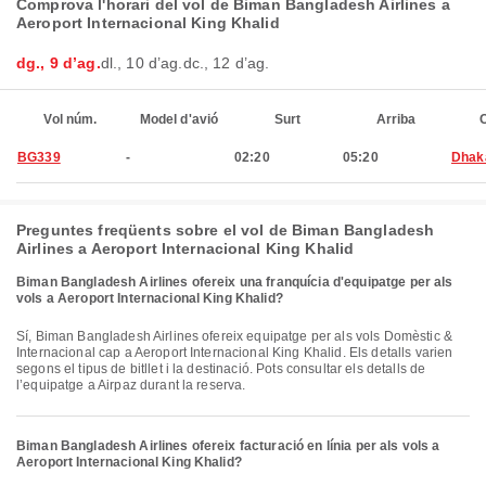
Comprova l'horari del vol de Biman Bangladesh Airlines a
Aeroport Internacional King Khalid
dg., 9 d’ag.
dl., 10 d’ag.
dc., 12 d’ag.
Vol núm.
Model d'avió
Surt
Arriba
C
BG339
-
02:20
05:20
Dhak
Preguntes freqüents sobre el vol de Biman Bangladesh
Airlines a Aeroport Internacional King Khalid
Biman Bangladesh Airlines ofereix una franquícia d'equipatge per als
vols a Aeroport Internacional King Khalid?
Sí, Biman Bangladesh Airlines ofereix equipatge per als vols Domèstic &
Internacional cap a Aeroport Internacional King Khalid. Els detalls varien
segons el tipus de bitllet i la destinació. Pots consultar els detalls de
l’equipatge a Airpaz durant la reserva.
Biman Bangladesh Airlines ofereix facturació en línia per als vols a
Aeroport Internacional King Khalid?