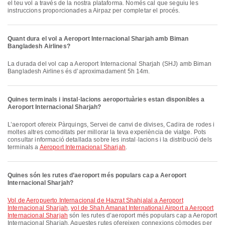
el teu vol a través de la nostra plataforma. Només cal que seguiu les
instruccions proporcionades a Airpaz per completar el procés.
Quant dura el vol a Aeroport Internacional Sharjah amb Biman
Bangladesh Airlines?
La durada del vol cap a Aeroport Internacional Sharjah (SHJ) amb Biman
Bangladesh Airlines és d’aproximadament 5h 14m.
Quines terminals i instal·lacions aeroportuàries estan disponibles a
Aeroport Internacional Sharjah?
L’aeroport ofereix Pàrquings, Servei de canvi de divises, Cadira de rodes i
moltes altres comoditats per millorar la teva experiència de viatge. Pots
consultar informació detallada sobre les instal·lacions i la distribució dels
terminals a
Aeroport Internacional Sharjah
.
Quines són les rutes d’aeroport més populars cap a Aeroport
Internacional Sharjah?
vol de Aeropuerto Internacional de Hazrat Shahjalal a Aeroport
Internacional Sharjah
,
vol de Shah Amanat International Airport a Aeroport
Internacional Sharjah
són les rutes d’aeroport més populars cap a Aeroport
Internacional Sharjah. Aquestes rutes ofereixen connexions còmodes per