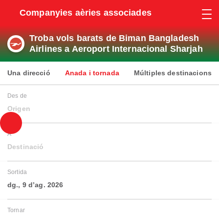
Companyies aèries associades
Troba vols barats de Biman Bangladesh
Airlines a Aeroport Internacional Sharjah
Una direcció
Anada i tornada
Múltiples destinacions
Des de
Origen
A
Destinació
Sortida
dg., 9 d’ag. 2026
Tornar