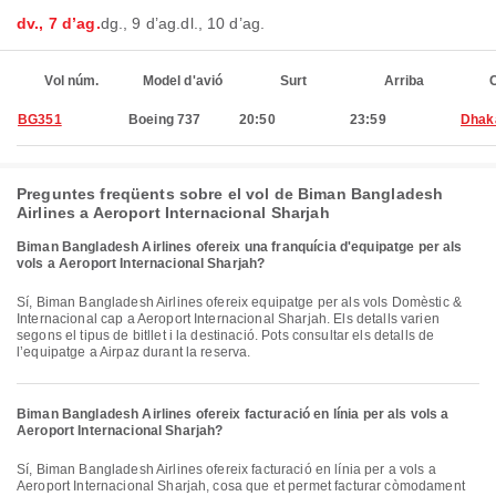
dv., 7 d’ag.
dg., 9 d’ag.
dl., 10 d’ag.
Vol núm.
Model d'avió
Surt
Arriba
C
BG351
Boeing 737
20:50
23:59
Dhak
Preguntes freqüents sobre el vol de Biman Bangladesh
Airlines a Aeroport Internacional Sharjah
Biman Bangladesh Airlines ofereix una franquícia d'equipatge per als
vols a Aeroport Internacional Sharjah?
Sí, Biman Bangladesh Airlines ofereix equipatge per als vols Domèstic &
Internacional cap a Aeroport Internacional Sharjah. Els detalls varien
segons el tipus de bitllet i la destinació. Pots consultar els detalls de
l’equipatge a Airpaz durant la reserva.
Biman Bangladesh Airlines ofereix facturació en línia per als vols a
Aeroport Internacional Sharjah?
Sí, Biman Bangladesh Airlines ofereix facturació en línia per a vols a
Aeroport Internacional Sharjah, cosa que et permet facturar còmodament