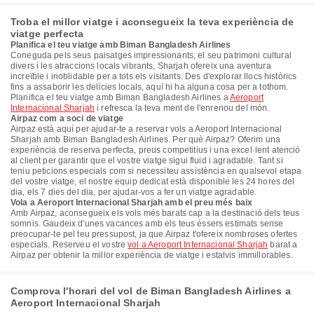
Troba el millor viatge i aconsegueix la teva experiència de
viatge perfecta
Planifica el teu viatge amb Biman Bangladesh Airlines
Coneguda pels seus paisatges impressionants, el seu patrimoni cultural
divers i les atraccions locals vibrants, Sharjah ofereix una aventura
increïble i inoblidable per a tots els visitants. Des d'explorar llocs històrics
fins a assaborir les delícies locals, aquí hi ha alguna cosa per a tothom.
Planifica el teu viatge amb Biman Bangladesh Airlines a
Aeroport
Internacional Sharjah
i refresca la teva ment de l'enrenou del món.
Airpaz com a soci de viatge
Airpaz està aquí per ajudar-te a reservar vols a Aeroport Internacional
Sharjah amb Biman Bangladesh Airlines. Per què Airpaz? Oferim una
experiència de reserva perfecta, preus competitius i una excel·lent atenció
al client per garantir que el vostre viatge sigui fluid i agradable. Tant si
teniu peticions especials com si necessiteu assistència en qualsevol etapa
del vostre viatge, el nostre equip dedicat està disponible les 24 hores del
dia, els 7 dies del dia, per ajudar-vos a fer un viatge agradable.
Vola a Aeroport Internacional Sharjah amb el preu més baix
Amb Airpaz, aconsegueix els vols més barats cap a la destinació dels teus
somnis. Gaudeix d'unes vacances amb els teus éssers estimats sense
preocupar-te pel teu pressupost, ja que Airpaz t'ofereix nombroses ofertes
especials. Reserveu el vostre
vol a Aeroport Internacional Sharjah
barat a
Airpaz per obtenir la millor experiència de viatge i estalvis immillorables.
Comprova l'horari del vol de Biman Bangladesh Airlines a
Aeroport Internacional Sharjah