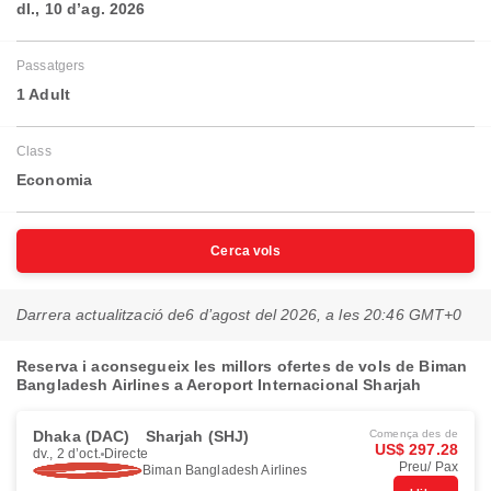
dl., 10 d’ag. 2026
Passatgers
1 Adult
Class
Economia
Cerca vols
Darrera actualització de
6 d’agost del 2026, a les 20:46 GMT+0
Reserva i aconsegueix les millors ofertes de vols de Biman
Bangladesh Airlines a Aeroport Internacional Sharjah
Dhaka (DAC)
Sharjah (SHJ)
Comença des de
US$ 297.28
dv., 2 d’oct.
Directe
Preu/ Pax
Biman Bangladesh Airlines